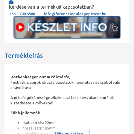
Kérdése van a termékkel kapcsolatban?
+36 1 700 3500
info@ferencziepuletgepeszet.hu
Termékleírás
Rothenberger 22mm tölcsérfej
Textíliák, papírok okozta dugulások megnyitása és csőből való
eltávolítása
A jó befogóképessége alkalmassá teszi beszakadt spirálok
kiszedésére a csövekből
Főbb jellemzők
csatlakozás: 22mm
hosszúság: 185mm
műveleti tartomány: 110 - 150mm
Több mutatása