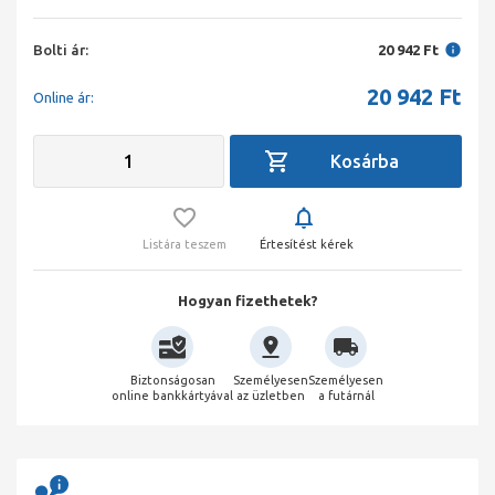
Bolti ár:
20 942 Ft
20 942
Ft
Online ár:
Listára teszem
Értesítést kérek
Hogyan fizethetek?
Biztonságosan
Személyesen
Személyesen
online bankkártyával
az üzletben
a futárnál