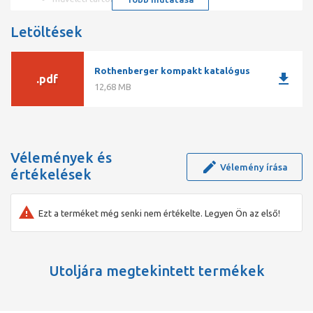
cikkszám: 72222
Letöltések
gyártó: Rothenberger
Rothenberger kompakt katalógus
download
.pdf
12,68 MB
Vélemények és
Vélemény írása
értékelések
Ezt a terméket még senki nem értékelte. Legyen Ön az első!
Utoljára megtekintett termékek