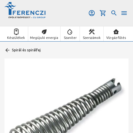
Készülékek
Megújuló energia
Szaniter
Szerszámok
Víz-gáz-fűtés
Spirál és spirálfej