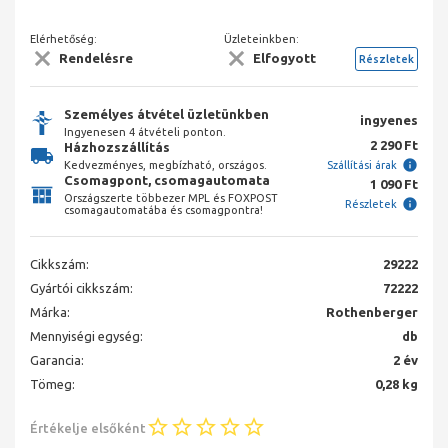
Elérhetőség:
Üzleteinkben:
Rendelésre
Elfogyott
Részletek
Személyes átvétel üzletünkben
ingyenes
Ingyenesen 4 átvételi ponton.
2 290 Ft
Házhozszállítás
Kedvezményes, megbízható, országos.
Szállítási árak
Csomagpont, csomagautomata
1 090 Ft
Országszerte többezer MPL és FOXPOST
Részletek
csomagautomatába és csomagpontra!
Cikkszám:
29222
Gyártói cikkszám:
72222
Márka:
Rothenberger
Mennyiségi egység:
db
Garancia:
2 év
Tömeg:
0,28 kg
Értékelje elsőként