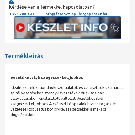
Kérdése van a termékkel kapcsolatban?
+36 1 700 3500
info@ferencziepuletgepeszet.hu
Termékleírás
Vezetőkesztyű szegecsekkel, jobbos
Ideális szerelők, gondnoki szolgálatok és csőtisztítók számára a
spirál vezetéséhez szennyvízvezetékek dugulásainak
eltávolításakor. Kiválasztott változat:Vezetőkesztyű
szegecsekkel, jobbos A csőtisztító spirálok biztos fogása és
vezetése Robusztus bőr kivitel szegecsekkel a makacs
dugulásokhoz