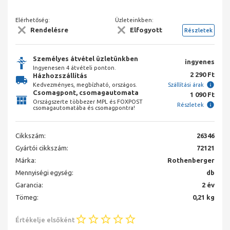
Elérhetőség:
Üzleteinkben:
Rendelésre
Elfogyott
Részletek
Személyes átvétel üzletünkben
ingyenes
Ingyenesen 4 átvételi ponton.
2 290 Ft
Házhozszállítás
Kedvezményes, megbízható, országos.
Szállítási árak
Csomagpont, csomagautomata
1 090 Ft
Országszerte többezer MPL és FOXPOST
Részletek
csomagautomatába és csomagpontra!
Cikkszám:
26346
Gyártói cikkszám:
72121
Márka:
Rothenberger
Mennyiségi egység:
db
Garancia:
2 év
Tömeg:
0,21 kg
Értékelje elsőként