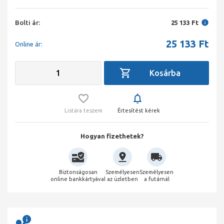
Bolti ár:
25 133 Ft
25 133
Ft
Online ár:
Listára teszem
Értesítést kérek
Hogyan fizethetek?
Biztonságosan
Személyesen
Személyesen
online bankkártyával
az üzletben
a futárnál