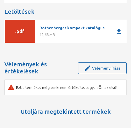
Letöltések
Rothenberger kompakt katalógus
download
.pdf
12,68 MB
Vélemények és
Vélemény írása
értékelések
Ezt a terméket még senki nem értékelte. Legyen Ön az első!
Utoljára megtekintett termékek