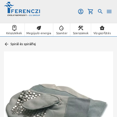
Készülékek
Megújuló energia
Szaniter
Szerszámok
Víz-gáz-fűtés
Spirál és spirálfej