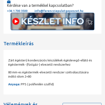
Kérdése van a termékkel kapcsolatban?
+36 1 700 3500
info@ferencziepuletgepeszet.hu
Termékleírás
Zárt égésterű kondenzációs készülékek égéslevegő-ellátó és
égéstermék- (füstgáz-) elvezető rendszerhez
80 mm-es égéstermék-elvezető rendszer szétválasztására
inditó idom 2×80
Anyaga:
PPS ( polifenilén szulfid)
Vélemények és