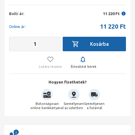
Bolti ár:
11 220 Ft
11 220
Ft
Online ár:
Listára teszem
Értesítést kérek
Hogyan fizethetek?
Biztonságosan
Személyesen
Személyesen
online bankkártyával
az üzletben
a futárnál