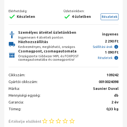
Elérhetőség:
Üzleteinkben:
Készleten
4 üzletben
Részletek
Személyes átvétel üzletünkben
ingyenes
Ingyenesen 4 átvételi ponton.
2 290 Ft
Házhozszállítás
Kedvezményes, megbízható, országos.
Szállítási árak
Csomagpont, csomagautomata
1 090 Ft
Országszerte többezer MPL és FOXPOST
Részletek
csomagautomatába és csomagpontra!
Cikkszám:
109242
Gyártói cikkszám:
0010024098
Márka:
Saunier Duval
Mennyiségi egység:
db
Garancia:
2 év
Tömeg:
0,33 kg
Értékelje elsőként