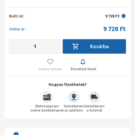
Bolti ár:
9 728 Ft
9 728
Ft
Online ár:
Listára teszem
Értesítést kérek
Hogyan fizethetek?
Biztonságosan
Személyesen
Személyesen
online bankkártyával
az üzletben
a futárnál