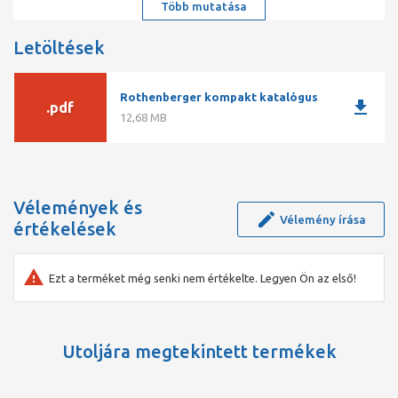
Több mutatása
Sokoldalúan használható: 1/2"-os univerzális befogóhoz,
Letöltések
a következőkhöz is: Flex, Bosch, B&D, Skil, Hitachi,
Makita, Ridgid, Roller és Rems
Rothenberger kompakt katalógus
download
.pdf
12,68 MB
Vélemények és
Vélemény írása
értékelések
Ezt a terméket még senki nem értékelte. Legyen Ön az első!
Utoljára megtekintett termékek