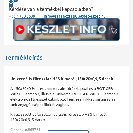
Kérdése van a termékkel kapcsolatban?
+36 1 700 3500
info@ferencziepuletgepeszet.hu
Termékleírás
Univerzális fűrészlap HSS bimetál, 150x20x0,9, 5 darab
A 150x20x0,9 mm-es univerzális fűrészlappal és a ROTIGER
VARIO Electronic, illetve a Universal ROTIGER VARIO Electronic
elektromos fűrésszel különböző fém, réz, nikkel, sárgaréz és
cink anyagú csőprofilokat vághat.
Kiválasztott változat:Univerzális fűrészlap HSS bimetál,
150x20x0,9, 5 darab
Cikkszám:865785