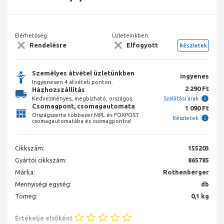
Elérhetőség:
Üzleteinkben:
Rendelésre
Elfogyott
Részletek
Személyes átvétel üzletünkben
ingyenes
Ingyenesen 4 átvételi ponton.
2 290 Ft
Házhozszállítás
Kedvezményes, megbízható, országos.
Szállítási árak
Csomagpont, csomagautomata
1 090 Ft
Országszerte többezer MPL és FOXPOST
Részletek
csomagautomatába és csomagpontra!
Cikkszám:
155203
Gyártói cikkszám:
865785
Márka:
Rothenberger
Mennyiségi egység:
db
Tömeg:
0,1 kg
Értékelje elsőként