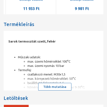
termosztát fej)
11 933 Ft
9 981 Ft
Termékleírás
Sarok termosztát szett, fehér
Műszaki adatok:
max. üzemi hőmérséklet 100°C
max. üzemi nyomás 10 bar
Termofej:
csatlakozó menet: M30x1,5
max. környezeti hőmérséklet: 50°C
beállítható fokozatok: *-5
Több mutatása
hőmérséklet beállítási tartomány: 9-30°C;
fagyvédelem: -9°C
A szett elemei:
Letöltések
GT30 termofej
1/2” sarok termosztát szelep