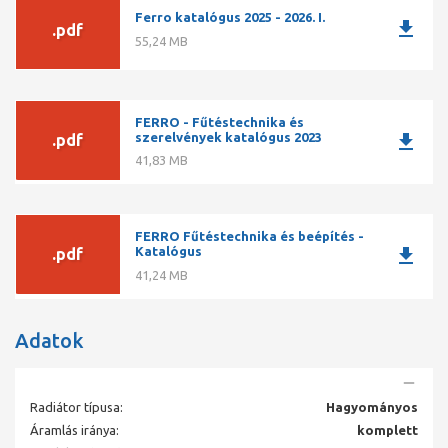
1/2” sarok elzárószelep
Ferro katalógus 2025 - 2026. I.
download
.pdf
55,24 MB
FERRO - Fűtéstechnika és
download
szerelvények katalógus 2023
.pdf
41,83 MB
FERRO Fűtéstechnika és beépítés -
download
Katalógus
.pdf
41,24 MB
Adatok
Radiátor típusa:
Hagyományos
Áramlás iránya:
komplett