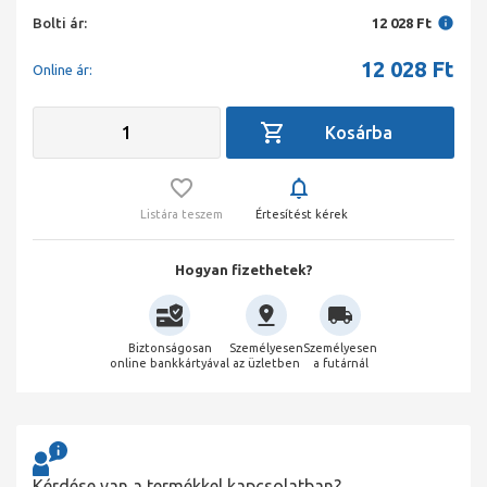
Bolti ár:
12 028 Ft
12 028
Ft
Online ár:
Listára teszem
Értesítést kérek
Hogyan fizethetek?
Biztonságosan
Személyesen
Személyesen
online bankkártyával
az üzletben
a futárnál
Kérdése van a termékkel kapcsolatban?