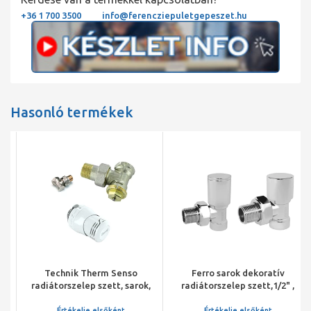
+36 1 700 3500
info@ferencziepuletgepeszet.hu
Hasonló termékek
Technik Therm Senso
Ferro sarok dekoratív
radiátorszelep szett, sarok,
radiátorszelep szett,1/2" ,
1/2" BM (radiátorszelep,
króm
visszatérő szelep,
Értékelje elsőként
Értékelje elsőként