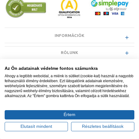
INFORMÁCIÓK
RÓLUNK
Az Ön adatainak védelme fontos számunkra
EGYÉB INFORMÁCIÓK
Ahogy a legtöbb weboldal, a miénk is sütiket (cookie-kat) használ a nagyobb
felhasználói élmény érdekében. Ezt látogatóink adatainak elemzésére,
webhelyünk fejlesztésére, személyre szabott tartalom megjelenítésére és
VÁSÁRLÓI INFORMÁCIÓK
nagyszerű webhely-élmény biztosítására, valamint célzott hirdetésekhez
alkalmazzuk. Az "Értem" gombra kattintva Ön elfogadja a sütik használatát.
Értem
Minden jog fenntartva. © Adatkezelés nyilvántartási száma NAIH-
87052/2015.
Elutasít mindent
Részletes beállítások
Ügyfélszolgálat: +36 1 700 3500