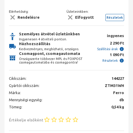
Elérhetőség:
Üzleteinkben:
Rendelésre
Elfogyott
Részletek
Személyes átvétel üzletünkben
ingyenes
Ingyenesen 4 átvételi ponton.
2 290 Ft
Házhozszállítás
Kedvezményes, megbízható, országos.
Szállítási árak
Csomagpont, csomagautomata
1 090 Ft
Országszerte többezer MPL és FOXPOST
Részletek
csomagautomatába és csomagpontra!
Cikkszám:
144227
Gyártói cikkszám:
ZTM31WH
Márka:
Ferro
Mennyiségi egység:
db
Tömeg:
0,54 kg
Értékelje elsőként