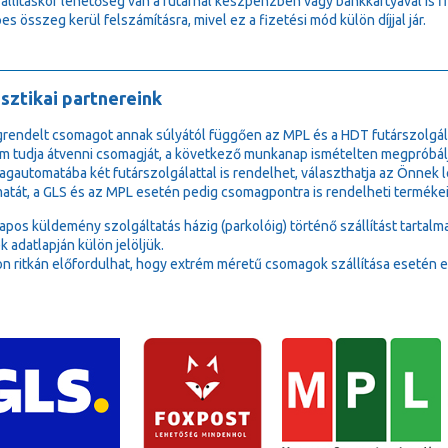
zállításkor lehetőség van a futárnál készpénzben vagy bankkártyával is 
es összeg kerül felszámításra, mivel ez a fizetési mód külön díjjal jár.
sztikai partnereink
rendelt csomagot annak súlyától függően az MPL és a HDT futárszolgála
m tudja átvenni csomagját, a következő munkanap ismételten megpróbálj
gautomatába két futárszolgálattal is rendelhet, választhatja az Önne
atát, a GLS és az MPL esetén pedig csomagpontra is rendelheti termékei
lapos küldemény szolgáltatás házig (parkolóig) történő szállítást tartalm
k adatlapján külön jelöljük.
n ritkán előfordulhat, hogy extrém méretű csomagok szállítása esetén e