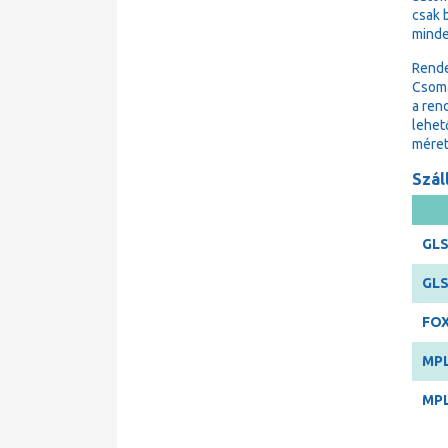
csak 
minde
Rende
Csoma
a ren
lehet
méret
Száll
GLS
GLS
FOX
MPL
MPL