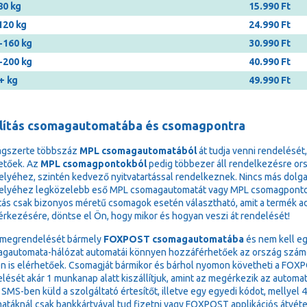
80 kg
15.990 Ft
120 kg
24.990 Ft
-160 kg
30.990 Ft
-200 kg
40.990 Ft
+ kg
49.990 Ft
llítás csomagautomatába és csomagpontra
ágszerte többszáz
MPL csomagautomatából
át tudja venni rendelését
etőek. Az
MPL csomagpontokból
pedig többezer áll rendelkezésre or
elyéhez, szintén kedvező nyitvatartással rendelkeznek. Nincs más dolga,
elyéhez legközelebb eső MPL csomagautomatát vagy MPL csomagponto
ítás csak bizonyos méretű csomagok esetén választható, amit a termék adat
 érkezésére, döntse el Ön, hogy mikor és hogyan veszi át rendelését!
 megrendelését bármely
FOXPOST csomagautomatába
és nem kell eg
gautomata-hálózat automatái könnyen hozzáférhetőek az ország számos 
n is elérhetőek. Csomagját bármikor és bárhol nyomon követheti a FOXPOS
lését akár 1 munkanap alatt kiszállítjuk, amint az megérkezik az autom
 SMS-ben küld a szolgáltató értesítőt, illetve egy egyedi kódot, mellyel 
atáknál csak bankkártyával tud fizetni vagy FOXPOST applikációs átvéte