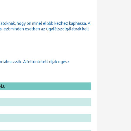
latoknak, hogy ön minél előbb kézhez kaphassa. A
 is, ezt minden esetben az ügyfélszolgálatnak kell
tartalmazzák. A feltüntetett díjak egész
ÍJ: