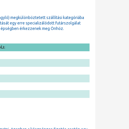
gyló) megkülönböztetett szállítási kategóriába
sát egy erre specializálódott futárszolgálat
zok épségben érkezzenek meg Önhöz.
ÍJ: