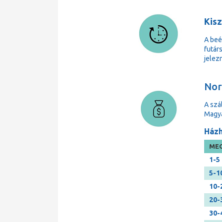
Kisz
A beé
futárs
jelezn
Norm
A szá
Magya
Házh
MEG
1-5
5-1
10-
20-
30-