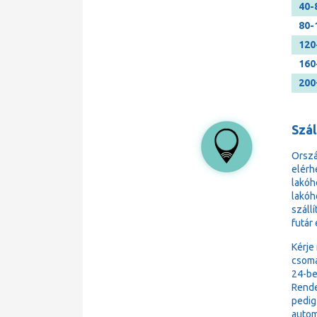
40-
80-
120
160
200
Szá
Orsz
elérh
lakóh
lakóh
száll
futár
Kérje
csoma
24-be
Rende
pedig
autom