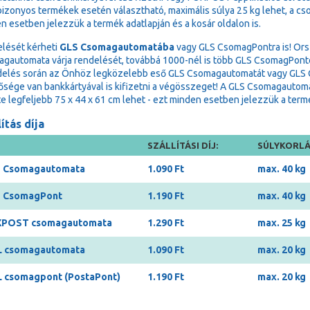
bizonyos termékek esetén választható, maximális súlya 25 kg lehet, a cs
n esetben jelezzük a termék adatlapján és a kosár oldalon is.
lését kérheti
GLS Csomagautomatába
vagy GLS CsomagPontra is! Ors
gautomata várja rendelését, továbbá 1000-nél is több GLS CsomagPonton 
delés során az Önhöz legközelebb eső GLS Csomagautomatát vagy GLS Cs
ősége van bankkártyával is kifizetni a végösszeget! A GLS Csomagauto
e legfeljebb 75 x 44 x 61 cm lehet - ezt minden esetben jelezzük a termék
ítás díja
SZÁLLÍTÁSI DÍJ:
SÚLYKORLÁ
 Csomagautomata
1.090 Ft
max. 40 kg
 CsomagPont
1.190 Ft
max. 40 kg
POST csomagautomata
1.290 Ft
max. 25 kg
 csomagautomata
1.090 Ft
max. 20 kg
 csomagpont (PostaPont)
1.190 Ft
max. 20 kg