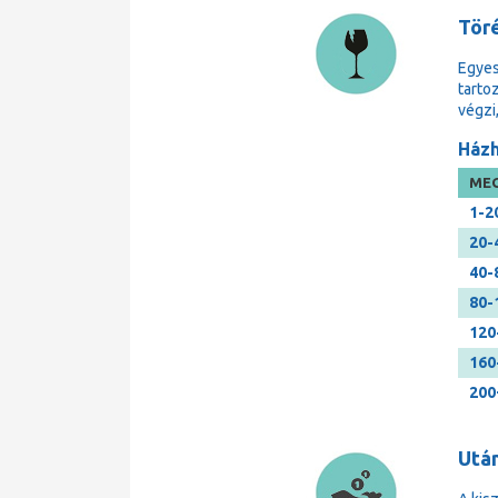
Tör
Egyes
tarto
végzi
Házh
MEG
1-2
20-
40-
80-
120
160
200
Után