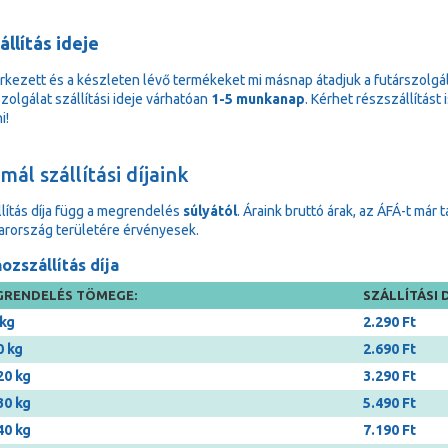
állítás ideje
rkezett és a készleten lévő termékeket mi másnap átadjuk a futárszolgá
zolgálat szállítási ideje várhatóan
1-5 munkanap
. Kérhet részszállítást
i!
ál szállítási díjaink
llítás díja függ a megrendelés
súlyától
. Áraink bruttó árak, az ÁFÁ-t már 
rország területére érvényesek.
ozszállítás díja
RENDELÉS TÖMEGE:
SZÁLLÍTÁSI D
 kg
2.290 Ft
0 kg
2.690 Ft
20 kg
3.290 Ft
30 kg
5.490 Ft
40 kg
7.190 Ft