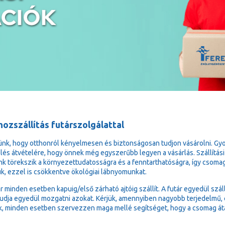
ozszállítás futárszolgálattal
ünk, hogy otthonról kényelmesen és biztonságosan tudjon vásárolni. Gy
lés átvételére, hogy önnek még egyszerűbb legyen a vásárlás. Szállítási
k törekszik a környezettudatosságra és a fenntarthatóságra, így csoma
ük, ezzel is csökkentve ökológiai lábnyomunkat.
ár minden esetben kapuig/első zárható ajtóig szállít. A futár egyedül sz
udja egyedül mozgatni azokat. Kérjük, amennyiben nagyobb terjedelmű, e
k, minden esetben szervezzen maga mellé segítséget, hogy a csomag át