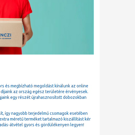
ors és megbízható megoldást kínálunk az online
 díjaink az ország egész területére érvényesek.
gjaink egy részét újrahasznosított dobozokban
állít, így nagyobb terjedelmű csomagok esetében
xtra méretű terméket tartalmazó kiszállítást kér
adás-átvétel gyors és gördülékenyen legyen!