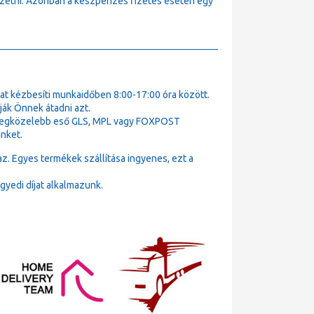
fizetni. Azonban a készpénzes fizetés esetén egy
t kézbesíti munkaidőben 8:00-17:00 óra között.
ák Önnek átadni azt.
k legközelebb eső GLS, MPL vagy FOXPOST
nket.
az. Egyes termékek szállítása ingyenes, ezt a
gyedi díjat alkalmazunk.