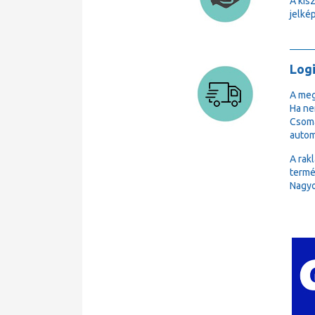
A kis
jelkép
Logi
A meg
Ha ne
Csoma
autom
A rak
termé
Nagyo