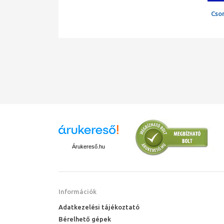
Cso
Árukereső.hu
Információk
Adatkezelési tájékoztató
Bérelhető gépek