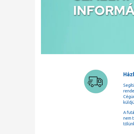
Házh
Segít
rende
Cégün
küldj
A fut
nem t
tőlün