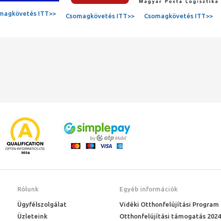
magkövetés ITT>>
Csomagkövetés ITT>>
Csomagkövetés ITT>>
Rólunk
Egyéb információk
Ügyfélszolgálat
Vidéki Otthonfelújítási Program
Üzleteink
Otthonfelújítási támogatás 2024