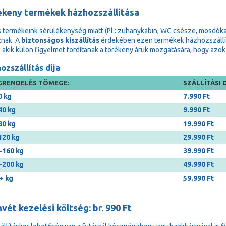
ékeny termékek házhozszállítása
 termékeink sérülékenység miatt (Pl.: zuhanykabin, WC csésze, mosdóka
znak. A
biztonságos kiszállítás
érdekében ezen termékek házhozszállítá
, akik külön figyelmet fordítanak a törékeny áruk mozgatására, hogy a
ozszállítás díja
RENDELÉS TÖMEGE:
SZÁLLÍTÁSI D
0 kg
7.990 Ft
40 kg
9.990 Ft
80 kg
19.990 Ft
120 kg
29.990 Ft
-160 kg
39.990 Ft
-200 kg
49.990 Ft
+ kg
59.990 Ft
vét kezelési költség: br. 990 Ft