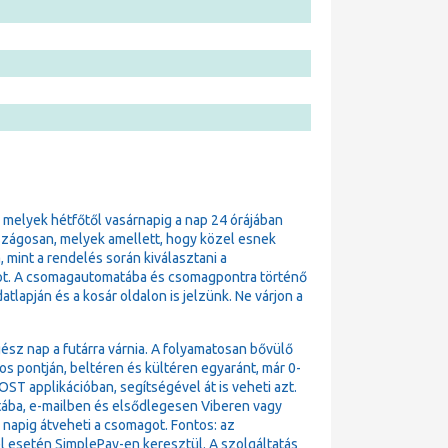
, melyek hétfőtől vasárnapig a nap 24 órájában
szágosan, melyek amellett, hogy közel esnek
 mint a rendelés során kiválasztani a
t. A csomagautomatába és csomagpontra történő
lapján és a kosár oldalon is jelzünk. Ne várjon a
ész nap a futárra várnia. A folyamatosan bővülő
pontján, beltéren és kültéren egyaránt, már 0-
T applikációban, segítségével át is veheti azt.
atába, e-mailben és elsődlegesen Viberen vagy
4 napig átveheti a csomagot. Fontos: az
l esetén SimplePay-en keresztül. A szolgáltatás