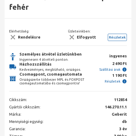
fehér
Elérhetőség:
Üzleteinkben:
Rendelésre
Elfogyott
Részletek
Személyes átvétel üzletünkben
ingyenes
Ingyenesen 4 átvételi ponton.
2 690 Ft
Házhozszállítás
Kedvezményes, megbízható, országos.
Szállítási árak
Csomagpont, csomagautomata
1 190 Ft
Országszerte többezer MPL és FOXPOST
Részletek
csomagautomatába és csomagpontra!
Cikkszám:
112854
Gyártói cikkszám:
146.270.11.1
Márka:
Geberit
Mennyiségi egység:
db
Garancia:
3 év