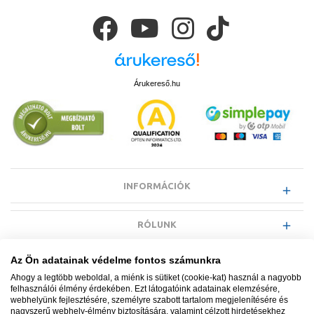
vonatkozó minimális folyási nyomás 0,5 bar A zuhany időtartama
50 s A WC-ülőke maximális terhelése 150 kg Szállítási terjedelem
• Flexibilis cső 3/8” ívidommal 1/2” • Spriccelés elleni védőlap •
Távtartó gumialátét WC ülőkéhez/WCcsészéhez • Kerámia
méhsejtszerkezetű szűrő • Vízkőtelenítő szer 125 ml
Árukereső.hu
INFORMÁCIÓK
RÓLUNK
Az Ön adatainak védelme fontos számunkra
EGYÉB INFORMÁCIÓK
Ahogy a legtöbb weboldal, a miénk is sütiket (cookie-kat) használ a nagyobb
felhasználói élmény érdekében. Ezt látogatóink adatainak elemzésére,
webhelyünk fejlesztésére, személyre szabott tartalom megjelenítésére és
VÁSÁRLÓI INFORMÁCIÓK
nagyszerű webhely-élmény biztosítására, valamint célzott hirdetésekhez