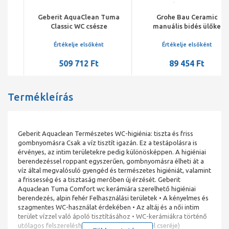
Geberit AquaClean Tuma
Grohe Bau Ceramic
Classic WC csésze
manuális bidés ülőke
kerámiára szerelhető
berendezés
Értékelje elsőként
Értékelje elsőként
509 712 Ft
89 454 Ft
Termékleírás
Geberit Aquaclean Természetes WC-higiénia: tiszta és friss
gombnyomásra Csak a víz tisztít igazán. Ez a testápolásra is
érvényes, az intim területekre pedig különösképpen. A higiéniai
berendezéssel roppant egyszerűen, gombnyomásra élheti át a
víz által megvalósuló gyengéd és természetes higiéniát, valamint
a frissesség és a tisztaság merőben új érzését. Geberit
Aquaclean Tuma Comfort wc kerámiára szerelhető higiéniai
berendezés, alpin fehér Felhasználási területek • A kényelmes és
szagmentes WC-használat érdekében • Az altáj és a női intim
terület vízzel való ápoló tisztításához • WC-kerámiákra történő
utólagos felszereléshez (az ülőke és WC-fedél cseréje)