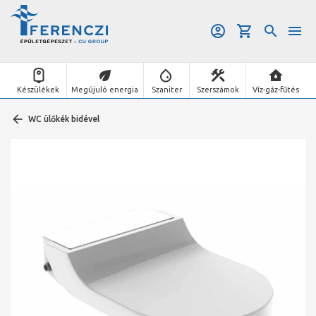
Készülékek
Megújuló energia
Szaniter
Szerszámok
Víz-gáz-fűtés
WC ülőkék bidével