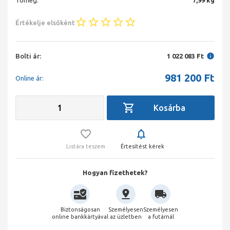
Tömeg:
7,99 kg
Értékelje elsőként
Bolti ár:
1 022 083 Ft
981 200
Ft
Online ár:
Listára teszem
Értesítést kérek
Hogyan fizethetek?
Biztonságosan
Személyesen
Személyesen
online bankkártyával
az üzletben
a futárnál