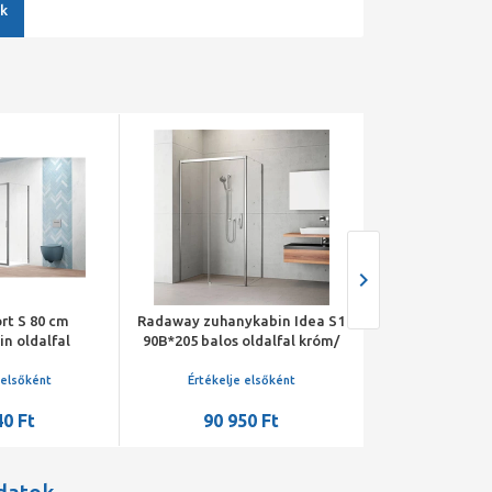
k
rt S 80 cm
Radaway zuhanykabin Idea S1
Ravak PPS-90 fix
n oldalfal
90B*205 balos oldalfal króm/
keret, trans
0-01-01
átlátszó KDJ ajtó elemhez
 elsőként
Értékelje elsőként
Értékelje 
40 Ft
90 950 Ft
88 25