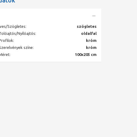
datok
Íves/Szögletes:
szögletes
Tolóajtós/Nyílóajtós:
oldalfal
Profilok:
króm
Szerelvények színe:
króm
Méret:
100x205 cm