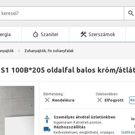
ergia
Szaniter
Szerszámok
nyajtók
Zuhanyajtók, fix zuhanyfalak
S1 100B*205 oldalfal balos króm/átlá
Elérhetőség:
Üzleteinkben:
Rendelésre
Elfogyott
Ré
Személyes átvétel üzletünkben
i
Ingyenesen 4 átvételi ponton.
Házhozszállítás
Kedvezményes, megbízható, országos.
Szállítás