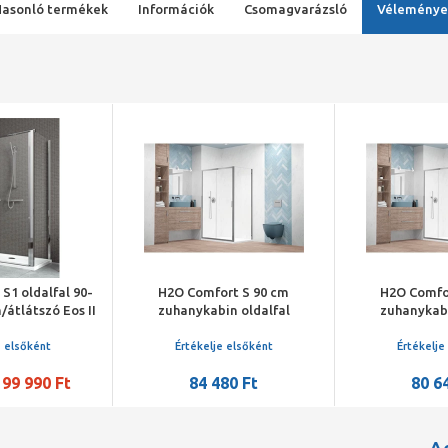
Hasonló termékek
Információk
Csomagvarázsló
Véleménye
S1 oldalfal 90-
H2O Comfort S 90 cm
H2O Comfo
/átlátszó Eos II
zuhanykabin oldalfal
zuhanykabi
lakításához
10270090-01-01
1027008
e elsőként
Értékelje elsőként
Értékelje
99 990 Ft
84 480 Ft
80 6