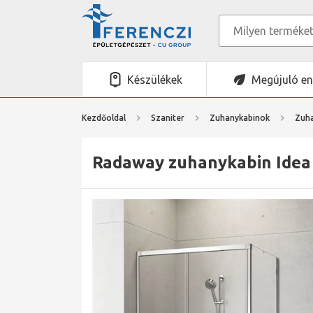
Készülékek
Megújuló en
Kezdőoldal
Szaniter
Zuhanykabinok
Zuha
Radaway zuhanykabin Idea 