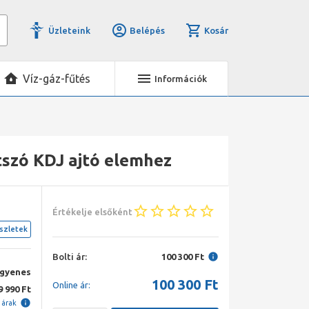
Üzleteink
Belépés
Kosár
Víz-gáz-fűtés
Információk
tszó KDJ ajtó elemhez
Értékelje elsőként
szletek
Bolti ár:
100 300 Ft
ngyenes
100 300
Ft
Online ár:
9 990 Ft
i árak