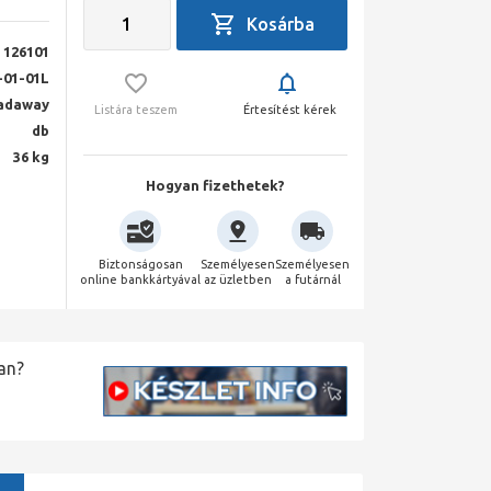
126101
-01-01L
adaway
Listára teszem
Értesítést kérek
db
36 kg
Hogyan fizethetek?
Biztonságosan
Személyesen
Személyesen
online bankkártyával
az üzletben
a futárnál
an?