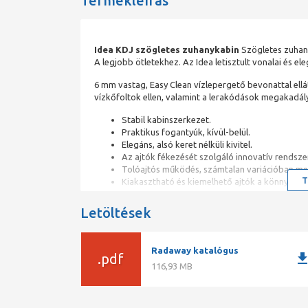
Termékleírás
Idea KDJ szögletes zuhanykabin
Szögletes zuhanyk
A legjobb ötletekhez. Az Idea letisztult vonalai és e
6 mm vastag, Easy Clean vízlepergető bevonattal ell
vízkőfoltok ellen, valamint a lerakódások megakadál
Stabil kabinszerkezet.
Praktikus fogantyúk, kívül-belül.
Elegáns, alsó keret nélküli kivitel.
Az ajtók fékezését szolgáló innovatív rendsze
Tolóajtós működés, számtalan variációban me
T
Kiakasztható és kiemelhető ajtók a könnyű tisz
Speciális csúszkák biztosítják az ajtók csendes
Króm, fekete, arany, valamint szálcsiszolt aran
Letöltések
kivitelben.
Zuhanytálca nélküli, burkolt padló esetén ideális ví
Radaway katalógus
downlo
.pdf
HOGYAN ÁLL ÖSSZE AZ ÁR:
116,93 MB
Az Idea KDJ kabin 2 elemből áll: ajtó és oldalfal. A 
100B + 1 db S1 80J = 100x80-as balos zuhanykabin)