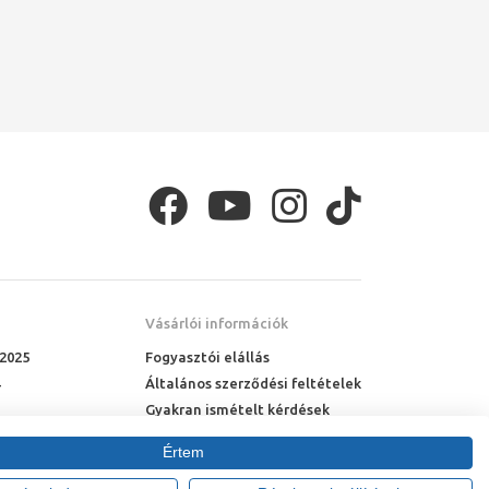
Vásárlói információk
 2025
Fogyasztói elállás
Általános szerződési feltételek
Gyakran ismételt kérdések
Online rendelés menete
Értem
Fizetési feltételek
Házhozszállítás