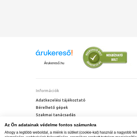
Csúszka
Speciális csúszka biztosítja az ajtók csendes nyílását.
Mágnescsík
Tökéletes záródást biztosító mágneses tömítőprofil
Elegáns króm részletek
Elegáns és praktikus króm elemek.
Árukereső.hu
Információk
Adatkezelési tájékoztató
Bérelhető gépek
Szakmai tanácsadás
Technik Cool Pro hőszivattyú tájékoztató
Az Ön adatainak védelme fontos számunkra
Milyen radiátort vegyek?
Ahogy a legtöbb weboldal, a miénk is sütiket (cookie-kat) használ a nagyobb fe
Hőszivattyú kalkulátor