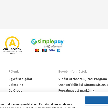
ok.
Rólunk
Egyéb információk
Ügyfélszolgálat
Vidéki Otthonfelújítási Program
Üzleteink
Otthonfelújítási támogatás 2024
CU Group
Forgalmazott márkáink
Rólunk
ÉMI engedélyek
Karrier
Letöltések
lhasználói élmény érdekében. Ezt látogatóink adatainak
Adatkezelési kérelem