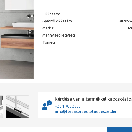
Cikkszám:
Gyártói cikkszám:
387052
Márka:
R
Mennyiségi egység:
Tömeg:
Kérdése van a termékkel kapcsolatb
+36 1 700 3500
info@ferencziepuletgepeszet.hu