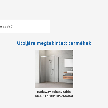
lható. A rendelésleadásnál ügyeljen a pontos cikkszám
n a terméknek! Útmutató a helyes termék kiválasztásához.
n az első!
Utoljára megtekintett termékek
ivárgás alakulhat ki. (Zuhanykabinjaink az EN 14428:2008+A1
lean védőréteggel! Praktikus megoldást kínálunk, ami
ára az üveg ütésállósága, terhelhetősége jelentősen megnő,
apunk.
Radaway zuhanykabin
Idea S1 100B*205 oldalfal
balos króm/átlátszó KDJ
ajtó elemhez
t.