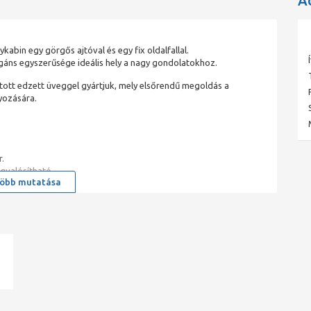
A
abin egy görgős ajtóval és egy fix oldalfallal.
legáns egyszerűsége ideális hely a nagy gondolatokhoz.
átott edzett üveggel gyártjuk, mely elsőrendű megoldás a
yozására.
r.
gvalósítható.
öbb mutatása
tításért.
 nyílását.
y, szálcsiszolt króm, szálcsiszolt fegyvermetál és szálcsiszolt réz
zelvezetési megoldás az esztétikus, rozsdamentes zuhanyfolyóka.
ad
kabin rendelésekor 2 termékkódot kell megadni. (Példa: 1 db KDJ