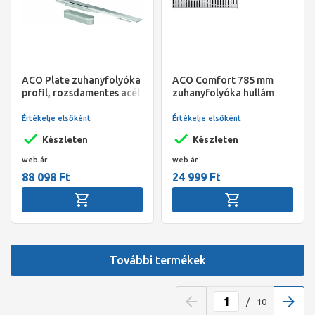
ACO Plate zuhanyfolyóka
ACO Comfort 785 mm
profil, rozsdamentes acél
zuhanyfolyóka hullám
800*55mm
rács
Értékelje elsőként
Értékelje elsőként
Készleten
Készleten
web ár
web ár
88 098 Ft
24 999 Ft
További termékek
/
10