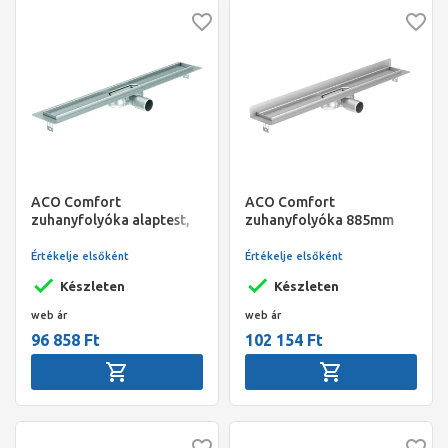
ACO Comfort
ACO Comfort
zuhanyfolyóka alaptest,
zuhanyfolyóka 885mm
szigetelőgalléros, 685
falszigeteléssel, alacsony
mm, alacsony 65 mm
kivitelben 65mm
Értékelje elsőként
Értékelje elsőként
Készleten
Készleten
web ár
web ár
96 858 Ft
102 154 Ft