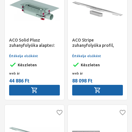
ACO Solid Plusz
ACO Stripe
zuhanyfolyóka alaptest
zuhanyfolyóka profil,
70-160mm beép.
rozsdamentes acél
magasság
800*55mm
Értékelje elsőként
Értékelje elsőként
Készleten
Készleten
web ár
web ár
44 886 Ft
88 098 Ft