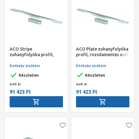
ACO Stripe
ACO Plate zuhanyfolyóka
zuhanyfolyóka profil,
profil, rozsdamentes acél
rozsdamentes acél
900*55mm
900*55mm
Értékelje elsőként
Értékelje elsőként
Készleten
Készleten
web ár
web ár
91 423 Ft
91 423 Ft