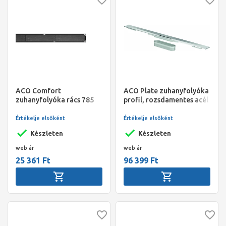
ACO Comfort
ACO Plate zuhanyfolyóka
zuhanyfolyóka rács 785
profil, rozsdamentes acél
mm, burkolható
1000*55mm
Értékelje elsőként
Értékelje elsőként
Készleten
Készleten
web ár
web ár
25 361 Ft
96 399 Ft