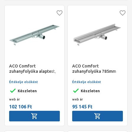
ACO Comfort
ACO Comfort
zuhanyfolyóka alaptest,
zuhanyfolyóka 785mm
szigetelőgalléros, 785
falszigeteléssel, alacsony
mm, alacsony 65 mm
kivitelben 65mm
Értékelje elsőként
Értékelje elsőként
Készleten
Készleten
web ár
web ár
102 106 Ft
95 145 Ft