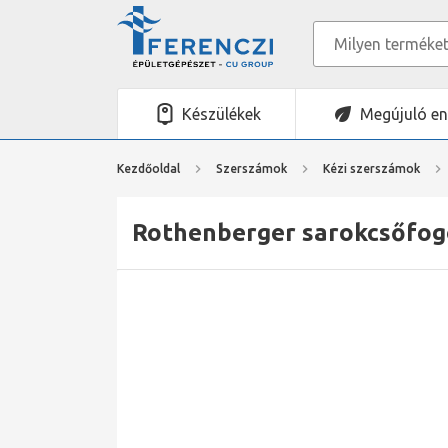
Készülékek
Megújuló en
Kezdőoldal
Szerszámok
Kézi szerszámok
Rothenberger sarokcsőfogó