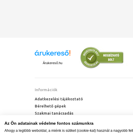
Árukereső.hu
Információk
Adatkezelési tájékoztató
Bérelhető gépek
Szakmai tanácsadás
Technik Cool Pro hőszivattyú tájékoztató
Az Ön adatainak védelme fontos számunkra
Milyen radiátort vegyek?
Ahogy a legtöbb weboldal, a miénk is sütiket (cookie-kat) használ a nagyobb fe