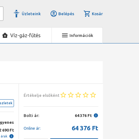
Üzleteink
Belépés
Kosár
Víz-gáz-fűtés
Információk
Értékelje elsőként
szletek
Bolti ár:
64 376 Ft
ngyenes
64 376
Ft
Online ár:
2 690 Ft
i árak