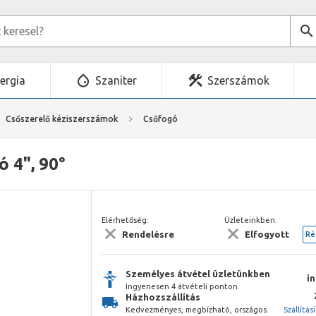
ergia
Szaniter
Szerszámok
Csőszerelő kéziszerszámok
Csőfogó
 4", 90°
Elérhetőség:
Üzleteinkben:
Rendelésre
Elfogyott
Ré
Személyes átvétel üzletünkben
i
Ingyenesen 4 átvételi ponton.
Házhozszállítás
Kedvezményes, megbízható, országos.
Szállítás