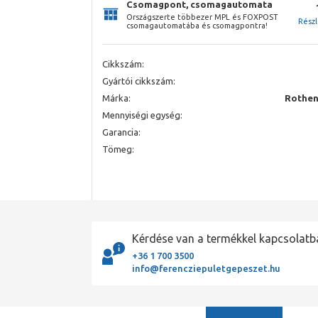
Csomagpont, csomagautomata
Országszerte többezer MPL és FOXPOST
Rész
csomagautomatába és csomagpontra!
Cikkszám:
Gyártói cikkszám:
Márka:
Rothen
Mennyiségi egység:
Garancia:
Tömeg:
Kérdése van a termékkel kapcsolatb
+36 1 700 3500
info@ferencziepuletgepeszet.hu