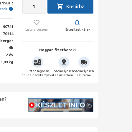
1 190 Ft
letek
90741
Listára teszem
Értesítést kérek
70114
berger
db
Hogyan fizethetek?
2 év
5,09 kg
Biztonságosan
Személyesen
Személyesen
online bankkártyával
az üzletben
a futárnál
an?