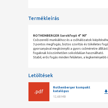
Termékleírás
ROTHENBERGER Sarokfogó 4" 90°
Csőszerelő munkákhoz és a csőhálózatok kiépítéséhe
3 pontos megfogás, biztos szorítás és tökéletes fogá
gyorsanyával megkönnyíti a gyors csőméretre állítást.
fogaknak köszönhetően sokoldalúan használható.
Stabil, erős fogás minden felületen, a legkeményebb
Letöltések
Rothenberger kompakt
.pdf
downlo
katalógus
12,68 MB