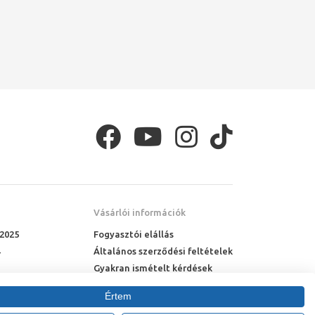
Vásárlói információk
 2025
Fogyasztói elállás
Általános szerződési feltételek
Gyakran ismételt kérdések
Online rendelés menete
Értem
Fizetési feltételek