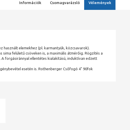
Információk
Csomagvarázsló
Vélemények
z használt elemekhez (pl. karmantyúk, közcsavarok).
s sima felületű csöveken is, a maximális átmérőig. Rögzítés a
 A forgásiránnyal ellentétes kialakítású, induktívan edzett
 igénybevétel esetén is. Rothenberger Csőfogó 4" 90fok
ad