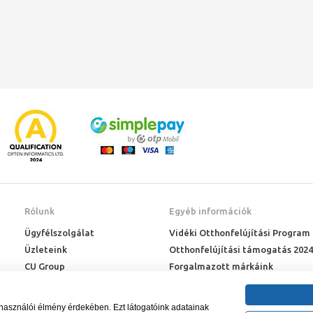
Rólunk
Egyéb információk
Ügyfélszolgálat
Vidéki Otthonfelújítási Program
Üzleteink
Otthonfelújítási támogatás 2024
CU Group
Forgalmazott márkáink
Rólunk
ÉMI engedélyek
Karrier
Letöltések
lhasználói élmény érdekében. Ezt látogatóink adatainak