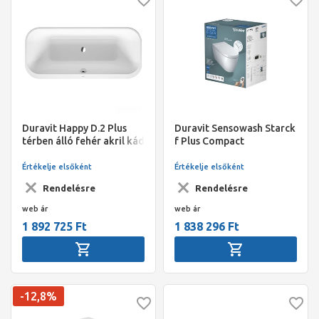
Duravit Happy D.2 Plus
Duravit Sensowash Starck
térben álló fehér akril kád
f Plus Compact
1800*800*600mm, fehér
bidéfunkciós wc, Rimless,
előlappal, állvánnyal,
mélyöblítésű,
Értékelje elsőként
Értékelje elsőként
lefolyó középen
575*378*398mm fehér
Rendelésre
Rendelésre
HygieneGlaze bevonat
web ár
web ár
1 892 725 Ft
1 838 296 Ft
-12,8%