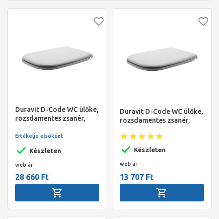
Duravit D-Code WC ülőke,
Duravit D-Code WC ülőke,
rozsdamentes zsanér,
rozsdamentes zsanér,
Soft-Close, fehér
fehér
Értékelje elsőként
Készleten
Készleten
web ár
web ár
28 660 Ft
13 707 Ft