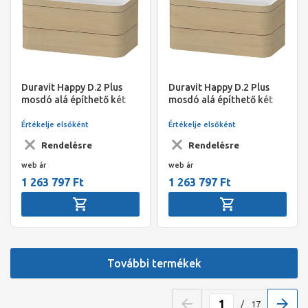
Duravit Happy D.2 Plus
Duravit Happy D.2 Plus
mosdó alá építhető két
mosdó alá építhető két
fiókos függő szekrény
fiókos függő szekrény
975*490mm, c-bonded
975*490mm, c-bonded
Értékelje elsőként
Értékelje elsőként
mosdóval(2 csaplyukas)
mosdóval (1 csaplyukas)
Rendelésre
Rendelésre
web ár
web ár
1 263 797 Ft
1 263 797 Ft
További termékek
/
17