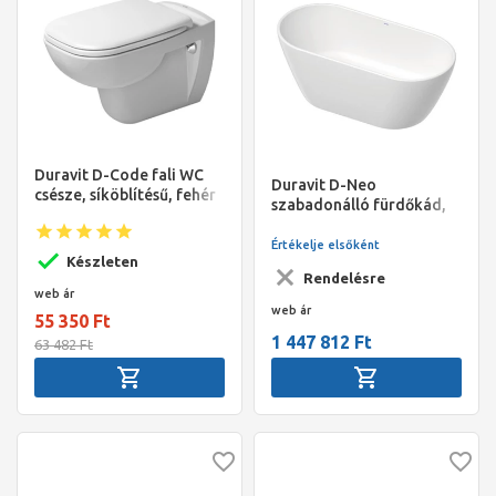
Duravit D-Code fali WC
Duravit D-Neo
csésze, síköblítésű, fehér
szabadonálló fürdőkád,
speciális le-és túlfolyóval,
DuraSolid, 1600x750mm,
Értékelje elsőként
Készleten
fehér
Rendelésre
web ár
web ár
55 350 Ft
1 447 812 Ft
63 482 Ft