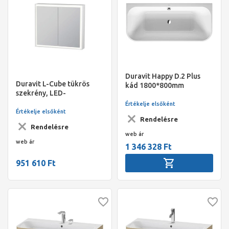
Duravit Happy D.2 Plus
Duravit L-Cube tükrös
kád 1800*800mm
szekrény, LED-
téglalap alakú,
világítással, szenzoros
félszabadonálló,
Értékelje elsőként
kapcsoló, 800x154x700
Értékelje elsőként
szupermatt grafit
Rendelésre
mm
Rendelésre
web ár
web ár
1 346 328 Ft
951 610 Ft