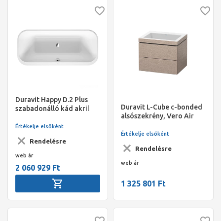
Duravit Happy D.2 Plus
Duravit L-Cube c-bonded
szabadonálló kád akril
alsószekrény, Vero Air
előlappal és állvánnyal,
mosdóval 800x480x500
1800x800x460 mm/170 l,
Értékelje elsőként
mm, kasmír tölgy szín
Értékelje elsőként
szuper matt grafit
Rendelésre
Rendelésre
web ár
web ár
2 060 929 Ft
1 325 801 Ft