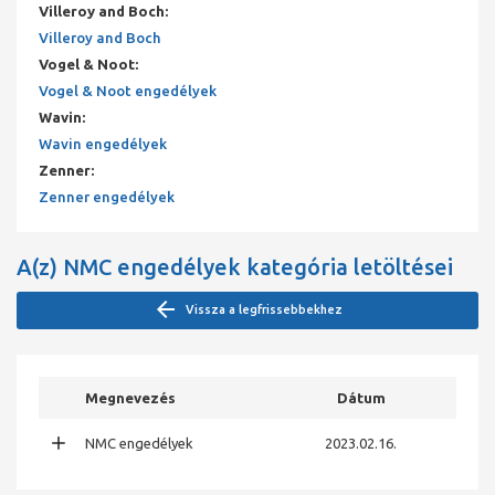
Villeroy and Boch
:
Villeroy and Boch
Vogel & Noot
:
Vogel & Noot engedélyek
Wavin
:
Wavin engedélyek
Zenner
:
Zenner engedélyek
A(z)
NMC engedélyek
kategória letöltései
Vissza a legfrissebbekhez
Megnevezés
Dátum
NMC engedélyek
2023.02.16.