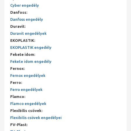
Cyber engedély
Danfoss
:
Danfoss engedély
Duravit
:
Duravit engedélyek
EKOPLASTIK
:
EKOPLASTIK engedély
Fekete idom
:
Fekete idom engedély
Fernox
:
Fernox engedélyek
Ferro
:
Ferro engedélyek
Flamco
:
Flamco engedélyek
Flexibilis csövek
:
Flexibilis csövek engedélyei
FV-Plast
: