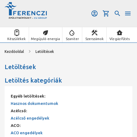
Készülékek
Megújuló energia
Szaniter
Szerszámok
Víz-gáz-fűtés
Kezdőoldal
Letöltések
Letöltések
Letöltés kategóriák
Egyéb letöltések
:
Hasznos dokumentumok
Acélcső
:
Acélcső engedélyek
ACO
:
ACO engedélyek