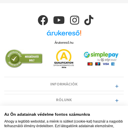
Árukereső.hu
INFORMÁCIÓK
RÓLUNK
Az Ön adatainak védelme fontos számunkra
EGYÉB INFORMÁCIÓK
Ahogy a legtöbb weboldal, a miénk is sütiket (cookie-kat) használ a nagyobb
felhasználói élmény érdekében. Ezt látogatóink adatainak elemzésére,