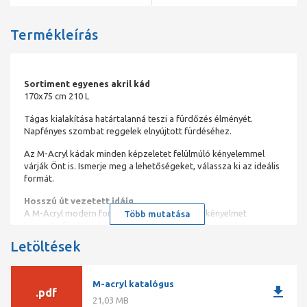
Termékleírás
Sortiment egyenes akril kád
170x75 cm 210 L
Tágas kialakítása határtalanná teszi a fürdőzés élményét.
Napfényes szombat reggelek elnyújtott fürdéséhez.
Az M-Acryl kádak minden képzeletet felülmúló kényelemmel
várják Önt is. Ismerje meg a lehetőségeket, válassza ki az ideális
formát.
Hosszú út vezetett idáig
A M-Acryl modern formavilágú és különleges kényelmet
Több mutatása
biztosító fürdőkádak. Ez idő alatt nem csak minőségi
alapanyagból készült kádakat hoztunk létre, hanem a tökéletes
Letöltések
kikapcsolódás lehetőségét is. Családok, szomszédok, ismerősök
ajánlanak minket egymásnak, nincs ennél jobb garancia!
Élményfürdő mindennap!
M-acryl katalógus
Nem kell elutaznia, hogy egy drága wellness hétvégén oldja le
download
.pdf
magáról a mindennapok nehézségeit. A különböző formájú és
21,03 MB