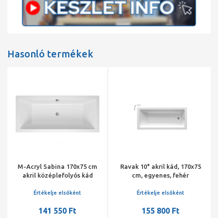
Hasonló termékek
M-Acryl Sabina 170x75 cm
Ravak 10° akril kád, 170x75
akril középlefolyós kád
cm, egyenes, fehér
kádlábbal és peremrögzítő
szettel
Értékelje elsőként
Értékelje elsőként
141 550 Ft
155 800 Ft