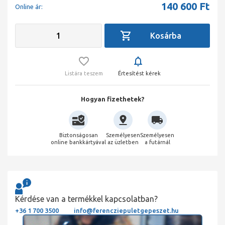
140 600
Ft
Online ár:
Listára teszem
Értesítést kérek
Hogyan fizethetek?
Biztonságosan
Személyesen
Személyesen
online bankkártyával
az üzletben
a futárnál
Kérdése van a termékkel kapcsolatban?
+36 1 700 3500
info@ferencziepuletgepeszet.hu