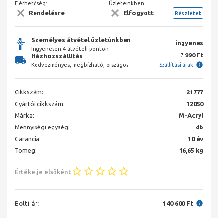
Elérhetőség:
Üzleteinkben:
Rendelésre
Elfogyott
Részletek
Személyes átvétel üzletünkben
ingyenes
Ingyenesen 4 átvételi ponton.
7 990 Ft
Házhozszállítás
Kedvezményes, megbízható, országos.
Szállítási árak
Cikkszám:
21777
Gyártói cikkszám:
12050
Márka:
M-Acryl
Mennyiségi egység:
db
Garancia:
10 év
Tömeg:
16,65 kg
Értékelje elsőként
Bolti ár:
140 600 Ft