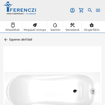
Készülékek
Megújuló energia
Szaniter
Szerszámok
Víz-gáz-fűtés
Egyenes akril kád