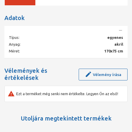
méretű kádak között garantáltan megtalálja a fürdőszobája
számára ideális formát – legyen akármilyen kicsi vagy nagy az
alapterülete.
Adatok
Típus:
egyenes
Anyag:
akril
Méret:
170x75 cm
Vélemények és
Vélemény írása
értékelések
Ezt a terméket még senki nem értékelte. Legyen Ön az első!
Utoljára megtekintett termékek