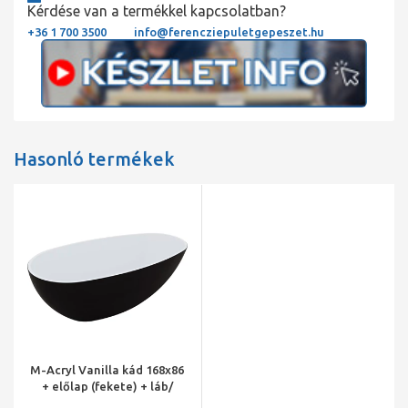
Kérdése van a termékkel kapcsolatban?
+36 1 700 3500
info@ferencziepuletgepeszet.hu
Hasonló termékek
M-Acryl Vanilla kád 168x86
+ előlap (fekete) + láb/
króm lefolyó