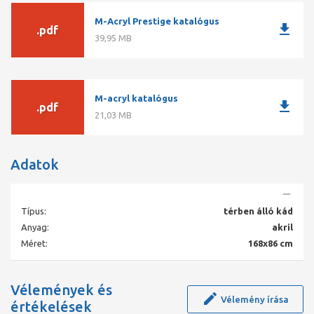
fényes fehér és matt fekete színválaszték,
M-Acryl Prestige katalógus
168×86 cm-es térben álló kád,
download
.pdf
Kiszállítással kérhető,
39,95 MB
15 év garanciával vásárolhatja meg.
Egyedül fürdene? Vagy a párjával? A Vanilla térben álló kád ülve,
fekve, és két személy számára is kényelmes!
M-acryl katalógus
download
.pdf
21,03 MB
Adatok
Típus:
térben álló kád
Anyag:
akril
Méret:
168x86 cm
Vélemények és
Vélemény írása
értékelések