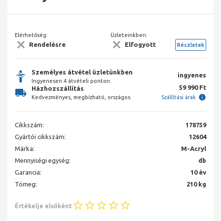
Elérhetőség:
Üzleteinkben:
Rendelésre
Elfogyott
Részletek
Személyes átvétel üzletünkben
ingyenes
Ingyenesen 4 átvételi ponton.
59 990 Ft
Házhozszállítás
Kedvezményes, megbízható, országos.
Szállítási árak
Cikkszám:
178759
Gyártói cikkszám:
12604
Márka:
M-Acryl
Mennyiségi egység:
db
Garancia:
10 év
Tömeg:
210 kg
Értékelje elsőként