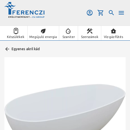
Készülékek
Megújuló energia
Szaniter
Szerszámok
Víz-gáz-fűtés
Egyenes akril kád