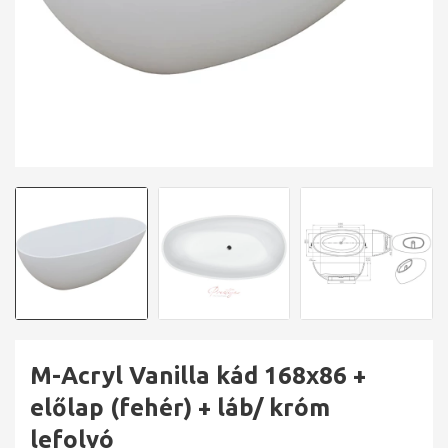
M-Acryl Vanilla kád 168x86 +
előlap (fehér) + láb/ króm
lefolyó