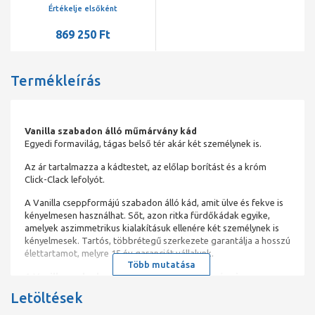
Értékelje elsőként
869 250 Ft
Termékleírás
Vanilla szabadon álló műmárvány kád
Egyedi formavilág, tágas belső tér akár két személynek is.
Az ár tartalmazza a kádtestet, az előlap borítást és a króm
Click-Clack lefolyót.
A Vanilla cseppformájú szabadon álló kád, amit ülve és fekve is
kényelmesen használhat. Sőt, azon ritka fürdőkádak egyike,
amelyek aszimmetrikus kialakításuk ellenére két személynek is
kényelmesek. Tartós, többrétegű szerkezete garantálja a hosszú
élettartamot, melyre 15 év garanciát vállalunk.
Több mutatása
A Vanilla szabadon álló kád főbb tulajdonságai:
Letöltések
látványos aszimmetrikus formavilág,
kétszemélyes kialakítás,