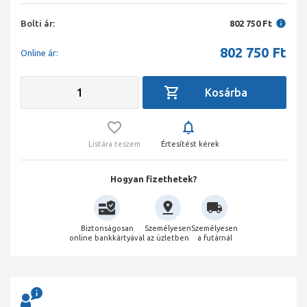
Bolti ár:
802 750 Ft
802 750
Ft
Online ár:
Listára teszem
Értesítést kérek
Hogyan fizethetek?
Biztonságosan
Személyesen
Személyesen
online bankkártyával
az üzletben
a futárnál