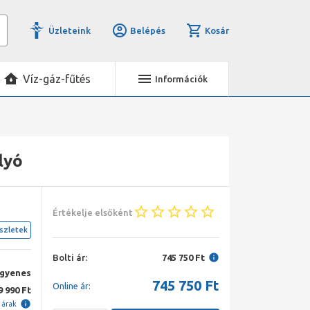
Üzleteink
Belépés
Kosár
Víz-gáz-fűtés
Információk
lyó
Értékelje elsőként
szletek
Bolti ár:
745 750 Ft
ngyenes
745 750
Ft
Online ár:
9 990 Ft
i árak