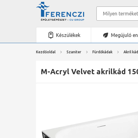
Készülékek
Megújuló en
Kezdőoldal
Szaniter
Fürdőkádak
Akril ká
M-Acryl Velvet akrilkád 150