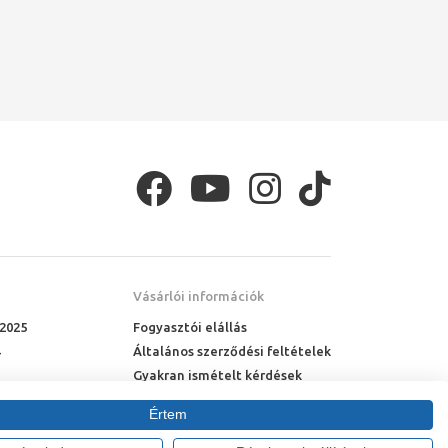
Vásárlói információk
 2025
Fogyasztói elállás
Általános szerződési feltételek
Gyakran ismételt kérdések
Online rendelés menete
Értem
Fizetési feltételek
Házhozszállítás