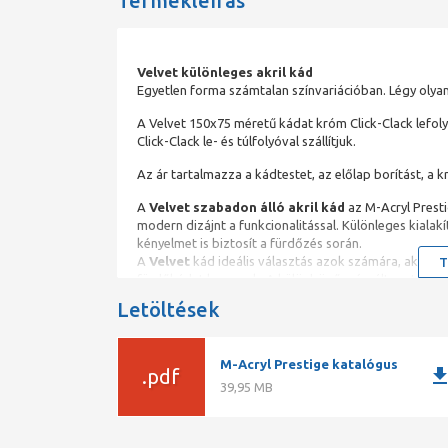
Termékleírás
Velvet különleges akril kád
Egyetlen forma számtalan színvariációban. Légy olyan
A Velvet 150x75 méretű kádat króm Click-Clack lefoly
Click-Clack le- és túlfolyóval szállítjuk.
Az ár tartalmazza a kádtestet, az előlap borítást, a k
A
Velvet szabadon álló akril kád
az M-Acryl Presti
modern dizájnt a funkcionalitással. Különleges kiala
kényelmet is biztosít a fürdőzés során.
A
Velvet
kád ideális választás azok számára, akik a le
T
fürdőkádat keresnek. A különböző színváltozatok leh
fürdőszoba egyedi stílusához.
Letöltések
Velvet félszabadon álló akril kád
Tapasztalja meg a luxust a Velvet szabadon álló akr
M-Acryl Prestige katalógus
downlo
.pdf
fürdőszobájának. A Prestige kádak ergonomikus kialak
39,95 MB
maximalizálja az Ön kényelmét.Kialakítása tartós, –
Anyaga akril, így biztos lehet arról, hogy kádja könn
kellemes hőmérsékletű. A Velvet egy félszabadon álló k