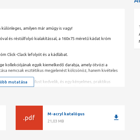
A
 különleges, amilyen már amúgy is vagy!
óval és réstúlfolyó kialakítással, a 160x75 méretű kádat króm
róm Click-Clack lefolyót és a kádlábat.
ge kollekciójának egyik kiemelkedő darabja, amely ötvözi a
kítása nemcsak esztétikus megjelenést kölcsönöz, hanem kivételes
tisztult, modern stílust kedvelik, és egy kényelmes, praktikus
öbb mutatása
etővé teszik, hogy a kád harmonikusan illeszkedjen a
il káddal, amely elegáns és modern megjelenést kölcsönöz
M-acryl katalógus
ad
download
.pdf
ítása tökéletesen illeszkedik a test formájához, így
21,03 MB
 Ön a 15 év garanciának köszönhetően nyugodtan dőlhet hátra.
yen tisztán tartható, és jó hőtartásának köszönhetően mindig
ád, azaz egyik oldala a fal mellé kerül. A falra tolható