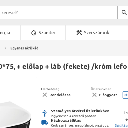
ergia
Szaniter
Szerszámok
d
Egyenes akril kád
*75, + előlap + láb (fekete) /króm lefo
Elérhetőség:
Üzleteinkben:
Rendelésre
Elfogyott
Ré
Személyes átvétel üzletünkben
i
Ingyenesen 4 átvételi ponton.
1
Házhozszállítás
Kedvezményes, megbízható, országos.
Szállítás