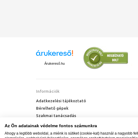
Árukereső.hu
Információk
Adatkezelési tájékoztató
Bérelhető gépek
Szakmai tanácsadás
Technik Cool Pro hőszivattyú tájékoztató
Az Ön adatainak védelme fontos számunkra
Milyen radiátort vegyek?
Ahogy a legtöbb weboldal, a miénk is sütiket (cookie-kat) használ a nagyobb fe
Hőszivattyú kalkulátor