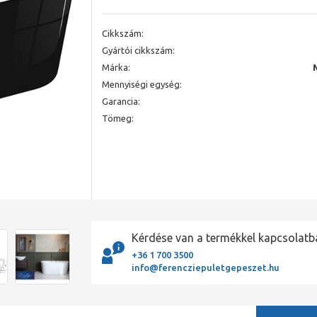
Cikkszám:
Gyártói cikkszám:
Márka:
Mennyiségi egység:
Garancia:
Tömeg:
Kérdése van a termékkel kapcsolatb
+36 1 700 3500
info@ferencziepuletgepeszet.hu