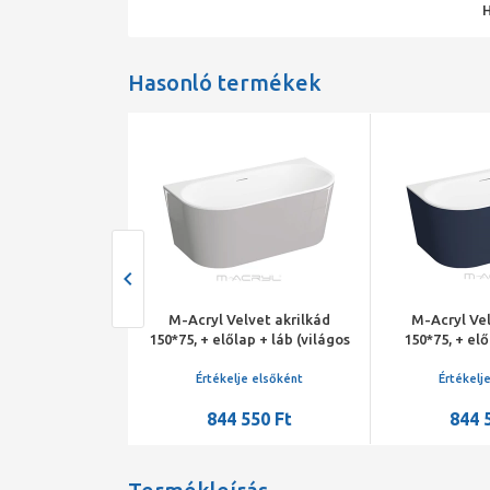
Hasonló termékek
lvet akrilkád
M-Acryl Velvet akrilkád
M-Acryl Vel
ap + láb (fehér)
150*75, + előlap + láb (világos
150*75, + elő
 lefolyó
szürke) /króm lefolyó
matt) /kr
je elsőként
Értékelje elsőként
Értékelj
550 Ft
844 550 Ft
844 