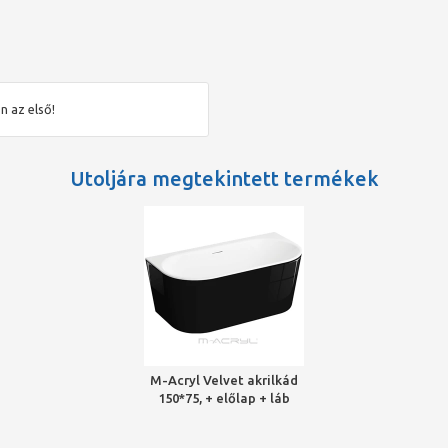
bb fürdőszobákba is praktikus választást jelent. Stílusában, és
elyét letisztult, modern fürdőszobákban, Vintage kialakítású
ezéseként.
don álló kád,
n az első!
yes fekete, matt kék és világos szürke előlap),
Utoljára megtekintett termékek
ki a stílusához illő fürdőszobát a Velvet szabadon álló káddal!
 és az általunk használt szaniterakril antibakteriális is.
ikrobiális értelemben is) tiszta
dra, aszimmetrikus kádra és a különleges kádra,
 Pretige különleges kádakra (ezek a luxuskádjaink),
M-Acryl Velvet akrilkád
ól-ig értéktől függ),
150*75, + előlap + láb
é (a tól-ig értéktől függ),
(fekete) /króm lefolyó
l,
ozására.