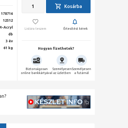
178716
12512
M-Acryl
Listára teszem
Értesítést kérek
db
3 év
61 kg
Hogyan fizethetek?
Biztonságosan
Személyesen
Személyesen
online bankkártyával
az üzletben
a futárnál
an?