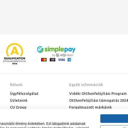
Rólunk
Egyéb információk
Ügyfélszolgálat
Vidéki Otthonfelújítási Program
Üzleteink
Otthonfelújítási támogatás 2024
CU Group
Forgalmazott márkáink
Rólunk
ÉMI engedélyek
Karrier
Letöltések
lhasználói élmény érdekében. Ezt látogatóink adatainak
Adatkezelési kérelem