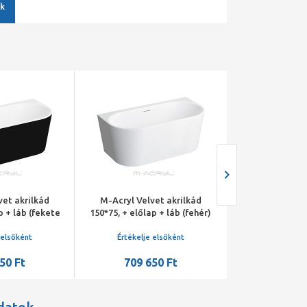
k
vet akrilkád
M-Acryl Velvet akrilkád
M-Acryl Velv
p + láb (fekete
150*75, + előlap + láb (fehér)
150*75, + előlap
óm lefolyó
/fehér lefolyó
/króm l
 elsőként
Értékelje elsőként
Értékelje 
50 Ft
709 650 Ft
673 5