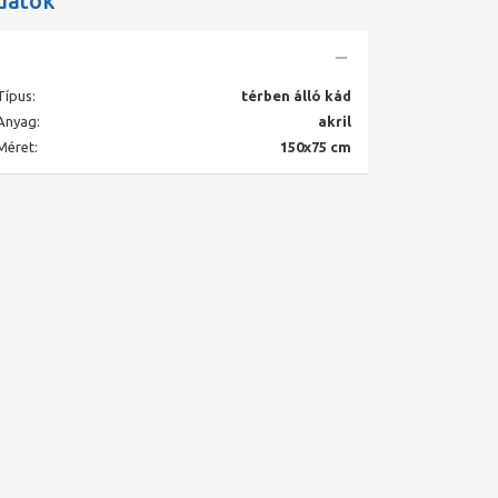
datok
Típus:
térben álló kád
Anyag:
akril
Méret:
150x75 cm