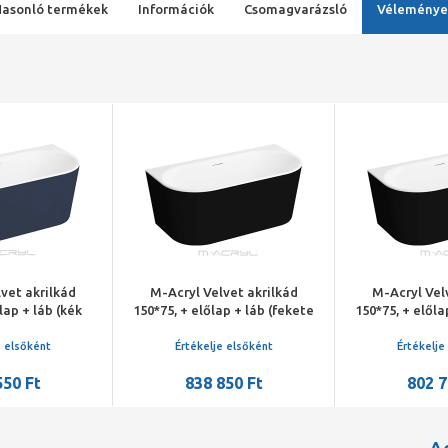
Hasonló termékek
Információk
Csomagvarázsló
Véleménye
vet akrilkád
M-Acryl Velvet akrilkád
M-Acryl Vel
lap + láb (kék
150*75, + előlap + láb (fekete
150*75, + előla
óm lefolyó
matt) /matt fekete lefolyó
matt) /kr
e elsőként
Értékelje elsőként
Értékelje
550 Ft
838 850 Ft
802 7