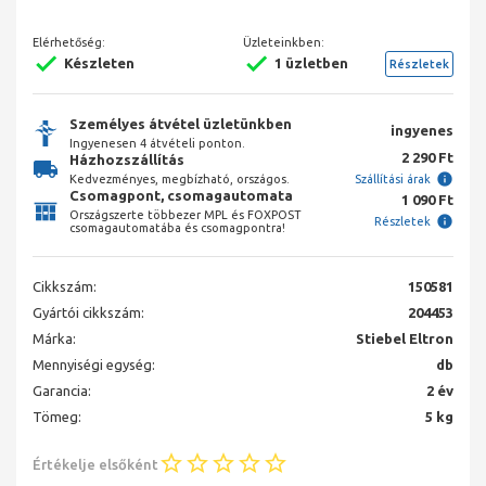
Elérhetőség:
Üzleteinkben:
Készleten
1 üzletben
Részletek
Személyes átvétel üzletünkben
ingyenes
Ingyenesen 4 átvételi ponton.
2 290 Ft
Házhozszállítás
Kedvezményes, megbízható, országos.
Szállítási árak
Csomagpont, csomagautomata
1 090 Ft
Országszerte többezer MPL és FOXPOST
Részletek
csomagautomatába és csomagpontra!
Cikkszám:
150581
Gyártói cikkszám:
204453
Márka:
Stiebel Eltron
Mennyiségi egység:
db
Garancia:
2 év
Tömeg:
5 kg
Értékelje elsőként