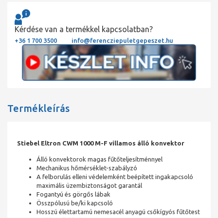
Kérdése van a termékkel kapcsolatban?
+36 1 700 3500
info@ferencziepuletgepeszet.hu
Termékleírás
Stiebel Eltron CWM 1000 M-F villamos álló konvektor
Álló konvektorok magas fűtőteljesítménnyel
Mechanikus hőmérséklet-szabályzó
A felborulás elleni védelemként beépített ingakapcsoló
maximális üzembiztonságot garantál
Fogantyú és görgős lábak
Összpólusú be/ki kapcsoló
Hosszú élettartamú nemesacél anyagú csőkígyós fűtőtest