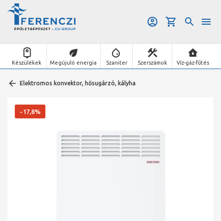
Készülékek
Megújuló energia
Szaniter
Szerszámok
Víz-gáz-fűtés
Elektromos konvektor, hősugárzó, kályha
-17,8%