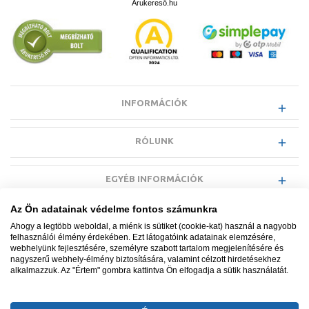
Árukereső.hu
Termékszám:
204453
Hálózati csatlakozás:
1/N/PE ~ 230 V
Csatlakozási teljesítmény:
1 kW
Védettség (IP):
IP24
INFORMÁCIÓK
Szín:
alpesi fehér
Magasság:
546 mm
RÓLUNK
Szélesség:
426 mm
Mélység:
305 mm
EGYÉB INFORMÁCIÓK
Tömeg:
5,00 kg
Az Ön adatainak védelme fontos számunkra
VÁSÁRLÓI INFORMÁCIÓK
Ahogy a legtöbb weboldal, a miénk is sütiket (cookie-kat) használ a nagyobb
felhasználói élmény érdekében. Ezt látogatóink adatainak elemzésére,
webhelyünk fejlesztésére, személyre szabott tartalom megjelenítésére és
nagyszerű webhely-élmény biztosítására, valamint célzott hirdetésekhez
alkalmazzuk. Az "Értem" gombra kattintva Ön elfogadja a sütik használatát.
Minden jog fenntartva. © Adatkezelés nyilvántartási száma NAIH-
87052/2015.