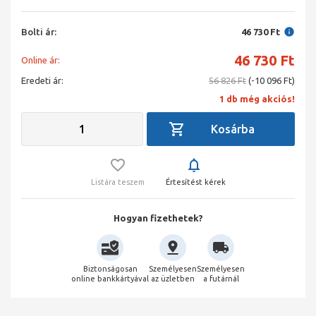
Bolti ár:
46 730 Ft
46 730
Ft
Online ár:
Eredeti ár:
56 826 Ft
(-10 096 Ft)
1 db még akciós!
Listára teszem
Értesítést kérek
Hogyan fizethetek?
Biztonságosan
Személyesen
Személyesen
online bankkártyával
az üzletben
a futárnál