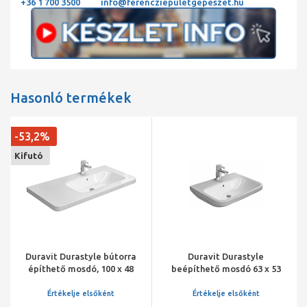
+36 1 700 3500
info@ferencziepuletgepeszet.hu
Hasonló termékek
-53,2%
Kifutó
Duravit Durastyle bútorra
Duravit Durastyle
építhető mosdó, 100 x 48
beépíthető mosdó 63 x 53
cm, jobbos, aszimmetrikus,
cm
1 lyukas
Értékelje elsőként
Értékelje elsőként