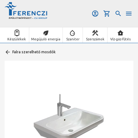
Készülékek
Megújuló energia
Szaniter
Szerszámok
Víz-gáz-fűtés
Falra szerelhető mosdók