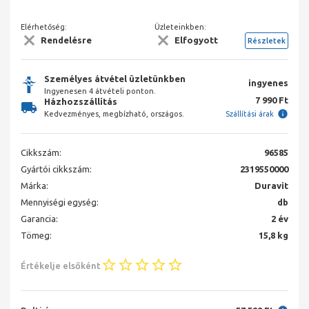
Elérhetőség:
Üzleteinkben:
Rendelésre
Elfogyott
Részletek
Személyes átvétel üzletünkben
ingyenes
Ingyenesen 4 átvételi ponton.
7 990 Ft
Házhozszállítás
Kedvezményes, megbízható, országos.
Szállítási árak
Cikkszám:
96585
Gyártói cikkszám:
2319550000
Márka:
Duravit
Mennyiségi egység:
db
Garancia:
2 év
Tömeg:
15,8 kg
Értékelje elsőként