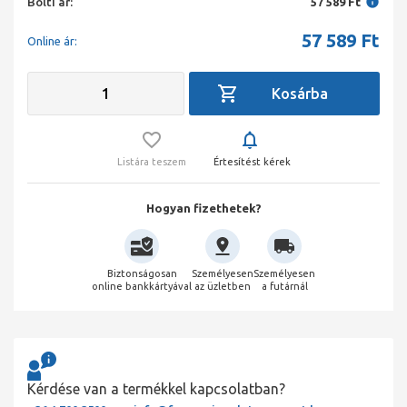
Bolti ár:
57 589 Ft
57 589
Ft
Online ár:
Listára teszem
Értesítést kérek
Hogyan fizethetek?
Biztonságosan
Személyesen
Személyesen
online bankkártyával
az üzletben
a futárnál
Kérdése van a termékkel kapcsolatban?