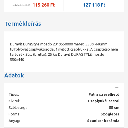
115 260 Ft
127 118 Ft
246 160 Ft
Termékleírás
Duravit DuraStyle mosdó 2319550000 méret: 550 x 440mm
túlfolyóval csaplyukpaddal 1 nyitott csaplyukkal A csaptelep nem
tartozék Súly (bruttó): 25 kg Duravit DURASTYLE mosdó
550×440
Adatok
Típus:
Falra szerelhető
Kivitel:
Csaplyukfurattal
Szélesség :
55 cm
Forma:
Szögletes
Anyag:
Szaniter kerámia