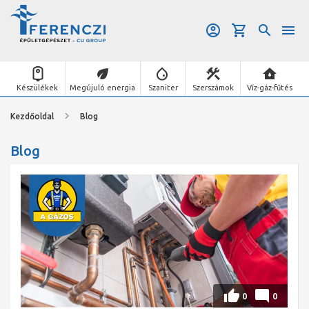
Készülékek
Megújuló energia
Szaniter
Szerszámok
Víz-gáz-fűtés
Kezdőoldal
Blog
Blog
0
0