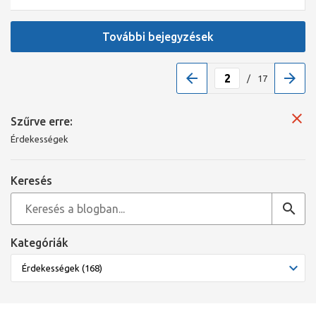
További bejegyzések
/
17
Szűrve erre:
Érdekességek
Keresés
Kategóriák