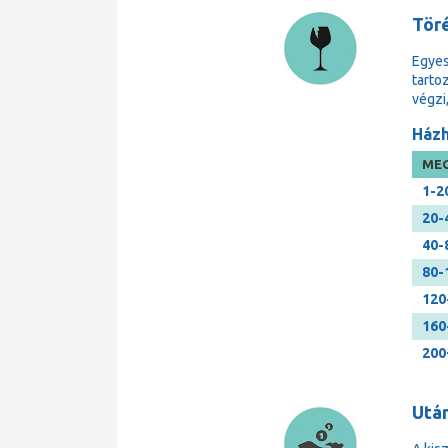
Tör
Egyes
tarto
végzi
Házh
MEG
1-2
20-
40-
80-
120
160
200
Után