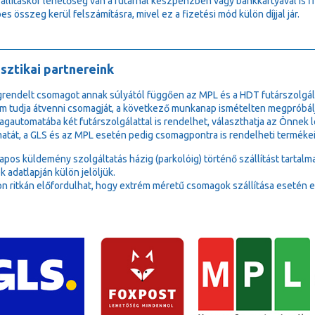
zállításkor lehetőség van a futárnál készpénzben vagy bankkártyával is 
es összeg kerül felszámításra, mivel ez a fizetési mód külön díjjal jár.
sztikai partnereink
rendelt csomagot annak súlyától függően az MPL és a HDT futárszolgála
m tudja átvenni csomagját, a következő munkanap ismételten megpróbálj
gautomatába két futárszolgálattal is rendelhet, választhatja az Önne
atát, a GLS és az MPL esetén pedig csomagpontra is rendelheti termékei
lapos küldemény szolgáltatás házig (parkolóig) történő szállítást tartalm
k adatlapján külön jelöljük.
n ritkán előfordulhat, hogy extrém méretű csomagok szállítása esetén e