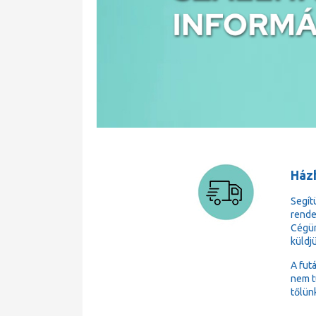
Házh
Segít
rende
Cégün
küldj
A fut
nem t
tőlün