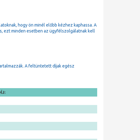
latoknak, hogy ön minél előbb kézhez kaphassa. A
 is, ezt minden esetben az ügyfélszolgálatnak kell
tartalmazzák. A feltüntetett díjak egész
ÍJ: