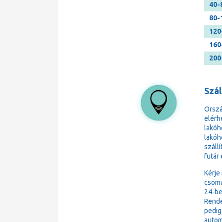
40-
80-
120
160
200
Szá
Orsz
elérh
lakóh
lakóh
száll
futár
Kérje
csoma
24-be
Rende
pedig
autom