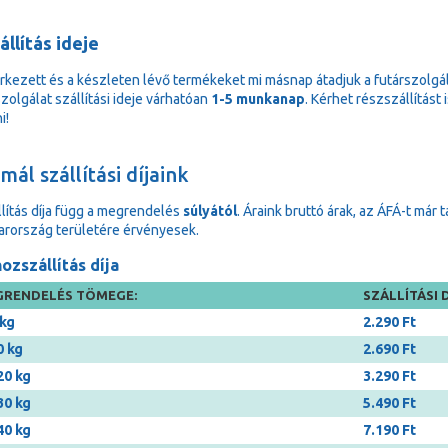
állítás ideje
rkezett és a készleten lévő termékeket mi másnap átadjuk a futárszolgá
zolgálat szállítási ideje várhatóan
1-5 munkanap
. Kérhet részszállítást
i!
ál szállítási díjaink
llítás díja függ a megrendelés
súlyától
. Áraink bruttó árak, az ÁFÁ-t már 
rország területére érvényesek.
ozszállítás díja
RENDELÉS TÖMEGE:
SZÁLLÍTÁSI D
 kg
2.290 Ft
0 kg
2.690 Ft
20 kg
3.290 Ft
30 kg
5.490 Ft
40 kg
7.190 Ft