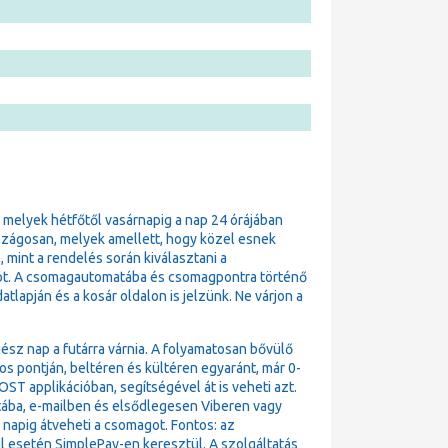
, melyek hétfőtől vasárnapig a nap 24 órájában
szágosan, melyek amellett, hogy közel esnek
 mint a rendelés során kiválasztani a
t. A csomagautomatába és csomagpontra történő
lapján és a kosár oldalon is jelzünk. Ne várjon a
ész nap a futárra várnia. A folyamatosan bővülő
pontján, beltéren és kültéren egyaránt, már 0-
T applikációban, segítségével át is veheti azt.
atába, e-mailben és elsődlegesen Viberen vagy
4 napig átveheti a csomagot. Fontos: az
l esetén SimplePay-en keresztül. A szolgáltatás