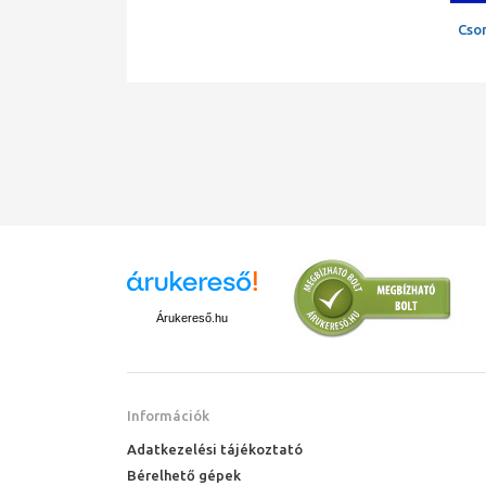
Cso
Árukereső.hu
Információk
Adatkezelési tájékoztató
Bérelhető gépek