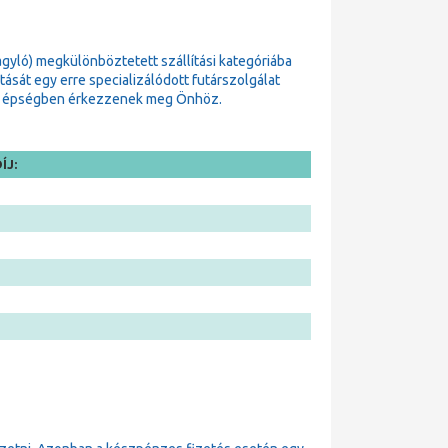
gyló) megkülönböztetett szállítási kategóriába
sát egy erre specializálódott futárszolgálat
zok épségben érkezzenek meg Önhöz.
ÍJ: