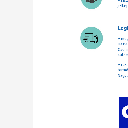
A kis
jelkép
Logi
A meg
Ha ne
Csoma
autom
A rak
termé
Nagyo