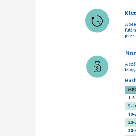
Kisz
A beé
futárs
jelezn
Norm
A szá
Magya
Házh
MEG
1-5
5-1
10-
20-
30-