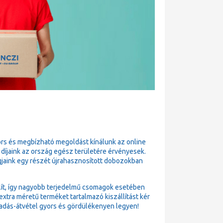
ors és megbízható megoldást kínálunk az online
 díjaink az ország egész területére érvényesek.
gjaink egy részét újrahasznosított dobozokban
állít, így nagyobb terjedelmű csomagok esetében
xtra méretű terméket tartalmazó kiszállítást kér
adás-átvétel gyors és gördülékenyen legyen!