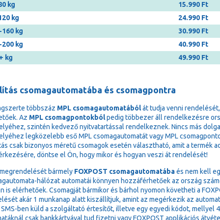
80 kg
15.990 Ft
120 kg
24.990 Ft
-160 kg
30.990 Ft
-200 kg
40.990 Ft
+ kg
49.990 Ft
llítás csomagautomatába és csomagpontra
ágszerte többszáz
MPL csomagautomatából
át tudja venni rendelését
etőek. Az
MPL csomagpontokból
pedig többezer áll rendelkezésre or
elyéhez, szintén kedvező nyitvatartással rendelkeznek. Nincs más dolga,
elyéhez legközelebb eső MPL csomagautomatát vagy MPL csomagponto
ítás csak bizonyos méretű csomagok esetén választható, amit a termék adat
 érkezésére, döntse el Ön, hogy mikor és hogyan veszi át rendelését!
 megrendelését bármely
FOXPOST csomagautomatába
és nem kell eg
gautomata-hálózat automatái könnyen hozzáférhetőek az ország számos 
n is elérhetőek. Csomagját bármikor és bárhol nyomon követheti a FOXPOS
lését akár 1 munkanap alatt kiszállítjuk, amint az megérkezik az autom
 SMS-ben küld a szolgáltató értesítőt, illetve egy egyedi kódot, mellyel 
atáknál csak bankkártyával tud fizetni vagy FOXPOST applikációs átvéte