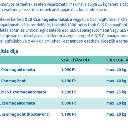
bizonyos termékek esetén választható, maximális súlya 25 kg lehet, a cs
n esetben jelezzük a termék adatlapján és a kosár oldalon is.
lését kérheti
GLS Csomagautomatába
vagy GLS CsomagPontra is! Ors
gautomata várja rendelését, továbbá 1000-nél is több GLS CsomagPonton 
delés során az Önhöz legközelebb eső GLS Csomagautomatát vagy GLS Cs
ősége van bankkártyával is kifizetni a végösszeget! A GLS Csomagauto
e legfeljebb 75 x 44 x 61 cm lehet - ezt minden esetben jelezzük a termék
ítás díja
SZÁLLÍTÁSI DÍJ:
SÚLYKORLÁ
 Csomagautomata
1.090 Ft
max. 40 kg
 CsomagPont
1.190 Ft
max. 40 kg
POST csomagautomata
1.290 Ft
max. 25 kg
 csomagautomata
1.090 Ft
max. 20 kg
 csomagpont (PostaPont)
1.190 Ft
max. 20 kg