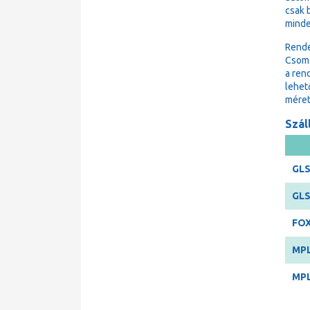
csak 
minde
Rende
Csoma
a ren
lehet
méret
Száll
GLS
GLS
FOX
MPL
MPL