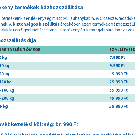
ékeny termékek házhozszállítása
 termékeink sérülékenység miatt (Pl.: zuhanykabin, WC csésze, mosdóka
znak. A
biztonságos kiszállítás
érdekében ezen termékek házhozszállítá
, akik külön figyelmet fordítanak a törékeny áruk mozgatására, hogy a
ozszállítás díja
RENDELÉS TÖMEGE:
SZÁLLÍTÁSI D
0 kg
7.990 Ft
40 kg
9.990 Ft
80 kg
19.990 Ft
120 kg
29.990 Ft
-160 kg
39.990 Ft
-200 kg
49.990 Ft
+ kg
59.990 Ft
vét kezelési költség: br. 990 Ft