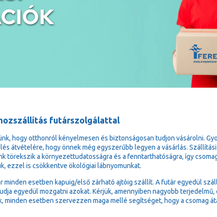
ozszállítás futárszolgálattal
ünk, hogy otthonról kényelmesen és biztonságosan tudjon vásárolni. Gy
lés átvételére, hogy önnek még egyszerűbb legyen a vásárlás. Szállítási
k törekszik a környezettudatosságra és a fenntarthatóságra, így csoma
ük, ezzel is csökkentve ökológiai lábnyomunkat.
ár minden esetben kapuig/első zárható ajtóig szállít. A futár egyedül sz
udja egyedül mozgatni azokat. Kérjük, amennyiben nagyobb terjedelmű, e
k, minden esetben szervezzen maga mellé segítséget, hogy a csomag át