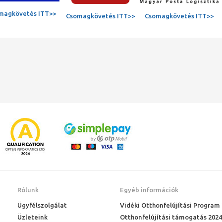
magkövetés ITT>>
Csomagkövetés ITT>>
Csomagkövetés ITT>>
Rólunk
Egyéb információk
Ügyfélszolgálat
Vidéki Otthonfelújítási Program
Üzleteink
Otthonfelújítási támogatás 2024