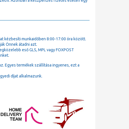
fizetni. Azonban a készpénzes fizetés esetén egy
t kézbesíti munkaidőben 8:00-17:00 óra között.
ák Önnek átadni azt.
k legközelebb eső GLS, MPL vagy FOXPOST
nket.
az. Egyes termékek szállítása ingyenes, ezt a
gyedi díjat alkalmazunk.