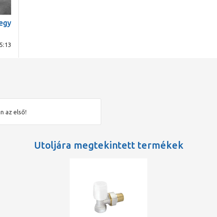
egy
5:13
n az első!
Utoljára megtekintett termékek