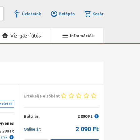
Üzleteink
Belépés
Kosár
Víz-gáz-fűtés
Információk
Értékelje elsőként
szletek
Bolti ár:
2 090 Ft
ngyenes
2 090
Ft
Online ár:
2 290 Ft
i árak