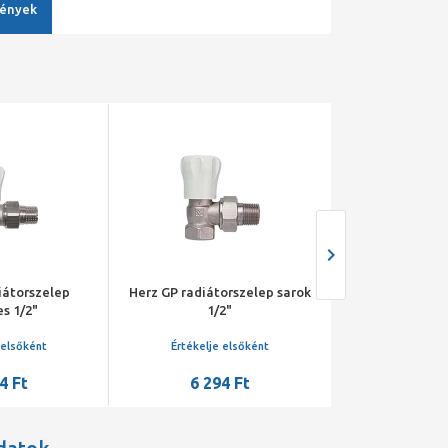
ények
iátorszelep
Herz GP radiátorszelep sarok
Oventrop Kézi r
s 1/2"
1/2"
HR típus, PN10
sarok, fehér k
kvs=1
 elsőként
Értékelje elsőként
Értékelje 
4 Ft
6 294 Ft
6 23