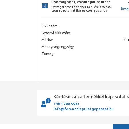
Csomagpont, csomagautomata
Országszerte többezer MPL és FOXPOST
Rész
csomagautomatába és csomagpontra!
Cikkszám:
Gyártói cikkszám:
Márka:
SL
Mennyiségi egység:
Tömeg:
Kérdése van a termékkel kapcsolatb
+36 1 700 3500
info@ferencziepuletgepeszet.hu