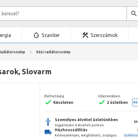
ergia
Szaniter
Szerszámok
Radiátorszelep
Kézi radiátorszelep
 sarok, Slovarm
Elérhetőség:
Üzleteinkben:
Készleten
2 üzletben
Ré
Személyes átvétel üzletünkben
i
Ingyenesen 4 átvételi ponton.
Házhozszállítás
Kedvezményes, megbízható, országos.
Szállítás