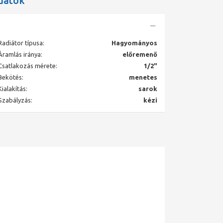
datok
Radiátor típusa:
Hagyományos
Áramlás iránya:
előremenő
Csatlakozás mérete:
1/2"
Bekötés:
menetes
Kialakítás:
sarok
Szabályzás:
kézi