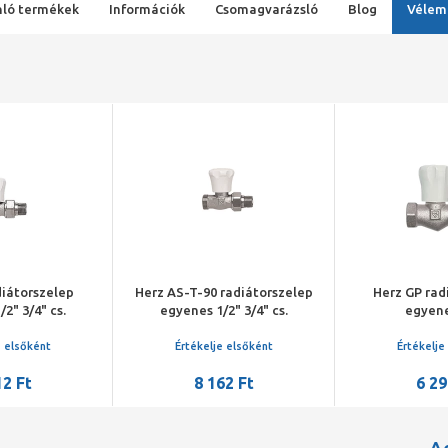
ló termékek
Információk
Csomagvarázsló
Blog
Vélem
diátorszelep
Herz AS-T-90 radiátorszelep
Herz GP rad
2" 3/4" cs.
egyenes 1/2" 3/4" cs.
egyene
e elsőként
Értékelje elsőként
Értékelje
12 Ft
8 162 Ft
6 29