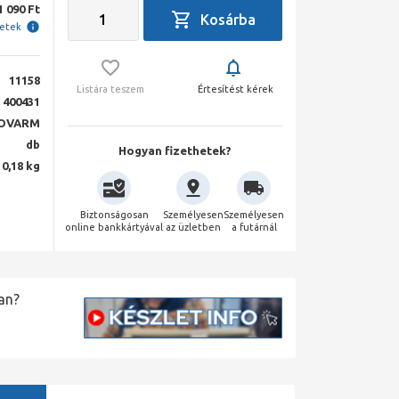
1 090 Ft
letek
11158
Listára teszem
Értesítést kérek
400431
OVARM
db
Hogyan fizethetek?
0,18 kg
Biztonságosan
Személyesen
Személyesen
online bankkártyával
az üzletben
a futárnál
an?