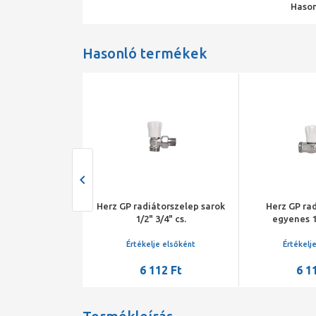
Hason
Hasonló termékek
 radiátorszelep,
Herz GP radiátorszelep sarok
Herz GP ra
10, DN15, 1/2",
1/2" 3/4" cs.
egyenes 1/
 kézikerékkel,
=1.45
je elsőként
Értékelje elsőként
Értékelj
38 Ft
6 112 Ft
6 1