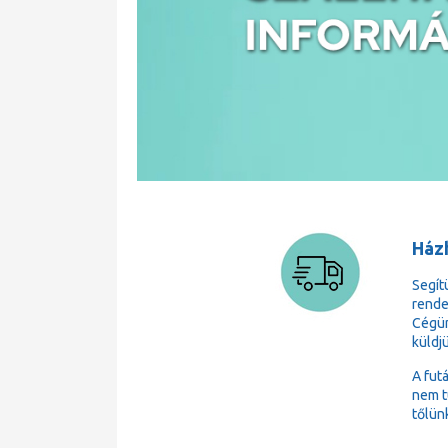
Házh
Segít
rende
Cégün
küldj
A fut
nem t
tőlün