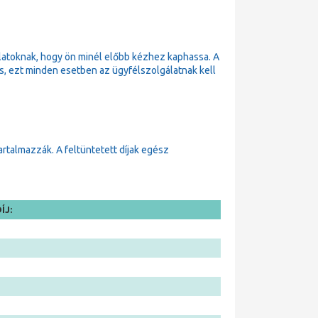
latoknak, hogy ön minél előbb kézhez kaphassa. A
 is, ezt minden esetben az ügyfélszolgálatnak kell
tartalmazzák. A feltüntetett díjak egész
ÍJ: