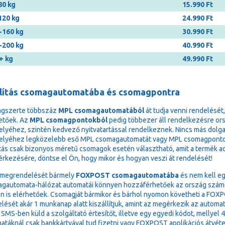
80 kg
15.990 Ft
120 kg
24.990 Ft
-160 kg
30.990 Ft
-200 kg
40.990 Ft
+ kg
49.990 Ft
llítás csomagautomatába és csomagpontra
ágszerte többszáz
MPL csomagautomatából
át tudja venni rendelését
etőek. Az
MPL csomagpontokból
pedig többezer áll rendelkezésre or
elyéhez, szintén kedvező nyitvatartással rendelkeznek. Nincs más dolga,
elyéhez legközelebb eső MPL csomagautomatát vagy MPL csomagponto
ítás csak bizonyos méretű csomagok esetén választható, amit a termék adat
 érkezésére, döntse el Ön, hogy mikor és hogyan veszi át rendelését!
 megrendelését bármely
FOXPOST csomagautomatába
és nem kell eg
gautomata-hálózat automatái könnyen hozzáférhetőek az ország számos 
n is elérhetőek. Csomagját bármikor és bárhol nyomon követheti a FOXPOS
lését akár 1 munkanap alatt kiszállítjuk, amint az megérkezik az autom
 SMS-ben küld a szolgáltató értesítőt, illetve egy egyedi kódot, mellyel 
atáknál csak bankkártyával tud fizetni vagy FOXPOST applikációs átvéte