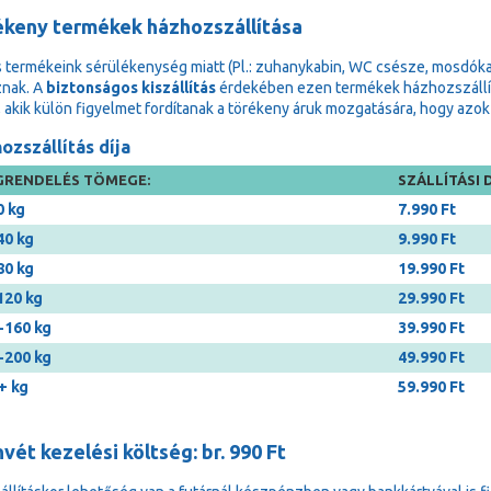
ékeny termékek házhozszállítása
 termékeink sérülékenység miatt (Pl.: zuhanykabin, WC csésze, mosdóka
znak. A
biztonságos kiszállítás
érdekében ezen termékek házhozszállítá
, akik külön figyelmet fordítanak a törékeny áruk mozgatására, hogy a
ozszállítás díja
RENDELÉS TÖMEGE:
SZÁLLÍTÁSI D
0 kg
7.990 Ft
40 kg
9.990 Ft
80 kg
19.990 Ft
120 kg
29.990 Ft
-160 kg
39.990 Ft
-200 kg
49.990 Ft
+ kg
59.990 Ft
vét kezelési költség: br. 990 Ft