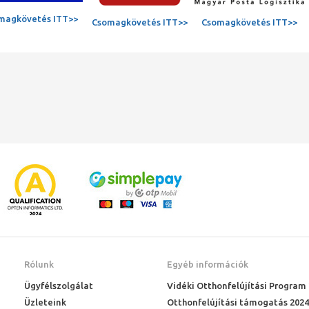
magkövetés ITT>>
Csomagkövetés ITT>>
Csomagkövetés ITT>>
Rólunk
Egyéb információk
Ügyfélszolgálat
Vidéki Otthonfelújítási Program
Üzleteink
Otthonfelújítási támogatás 2024