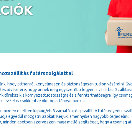
ozszállítás futárszolgálattal
ünk, hogy otthonról kényelmesen és biztonságosan tudjon vásárolni. Gy
lés átvételére, hogy önnek még egyszerűbb legyen a vásárlás. Szállítási
k törekszik a környezettudatosságra és a fenntarthatóságra, így csoma
ük, ezzel is csökkentve ökológiai lábnyomunkat.
ár minden esetben kapuig/első zárható ajtóig szállít. A futár egyedül sz
udja egyedül mozgatni azokat. Kérjük, amennyiben nagyobb terjedelmű, e
k, minden esetben szervezzen maga mellé segítséget, hogy a csomag át