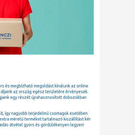
ors és megbízható megoldást kínálunk az online
 díjaink az ország egész területére érvényesek.
gjaink egy részét újrahasznosított dobozokban
állít, így nagyobb terjedelmű csomagok esetében
xtra méretű terméket tartalmazó kiszállítást kér
adás-átvétel gyors és gördülékenyen legyen!