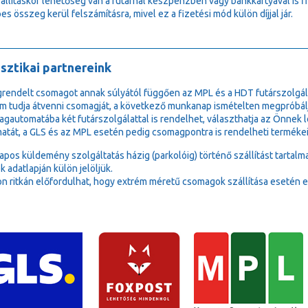
zállításkor lehetőség van a futárnál készpénzben vagy bankkártyával is 
es összeg kerül felszámításra, mivel ez a fizetési mód külön díjjal jár.
sztikai partnereink
rendelt csomagot annak súlyától függően az MPL és a HDT futárszolgála
m tudja átvenni csomagját, a következő munkanap ismételten megpróbálj
gautomatába két futárszolgálattal is rendelhet, választhatja az Önne
atát, a GLS és az MPL esetén pedig csomagpontra is rendelheti termékei
lapos küldemény szolgáltatás házig (parkolóig) történő szállítást tartalm
k adatlapján külön jelöljük.
n ritkán előfordulhat, hogy extrém méretű csomagok szállítása esetén e