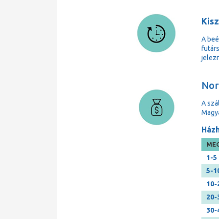
Kisz
A beé
futárs
jelezn
Norm
A szá
Magya
Házh
MEG
1-5
5-1
10-
20-
30-