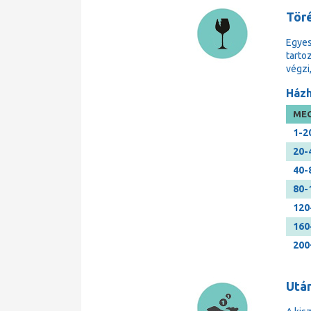
Tör
Egyes
tarto
végzi
Házh
MEG
1-2
20-
40-
80-
120
160
200
Után