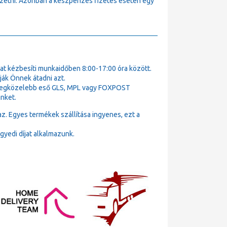
fizetni. Azonban a készpénzes fizetés esetén egy
t kézbesíti munkaidőben 8:00-17:00 óra között.
ák Önnek átadni azt.
k legközelebb eső GLS, MPL vagy FOXPOST
nket.
az. Egyes termékek szállítása ingyenes, ezt a
gyedi díjat alkalmazunk.