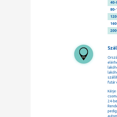
40-
80-
120
160
200
Szá
Orsz
elérh
lakóh
lakóh
száll
futár
Kérje
csoma
24-be
Rende
pedig
autom