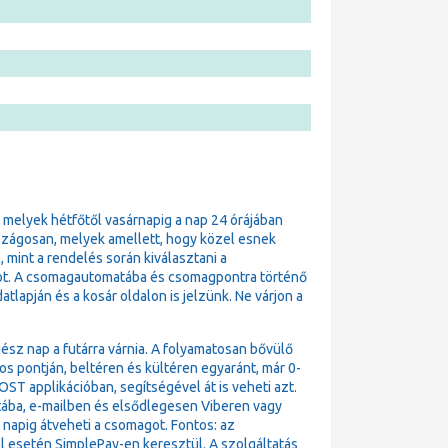
, melyek hétfőtől vasárnapig a nap 24 órájában
szágosan, melyek amellett, hogy közel esnek
 mint a rendelés során kiválasztani a
t. A csomagautomatába és csomagpontra történő
lapján és a kosár oldalon is jelzünk. Ne várjon a
ész nap a futárra várnia. A folyamatosan bővülő
pontján, beltéren és kültéren egyaránt, már 0-
T applikációban, segítségével át is veheti azt.
atába, e-mailben és elsődlegesen Viberen vagy
4 napig átveheti a csomagot. Fontos: az
l esetén SimplePay-en keresztül. A szolgáltatás