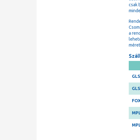
csak 
minde
Rende
Csoma
a ren
lehet
méret
Száll
GLS
GLS
FOX
MPL
MPL