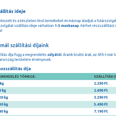
állítás ideje
rkezett és a készleten lévő termékeket mi másnap átadjuk a futárszolgá
zolgálat szállítási ideje várhatóan
1-5 munkanap
. Kérhet részszállítást
i!
ál szállítási díjaink
llítás díja függ a megrendelés
súlyától
. Áraink bruttó árak, az ÁFÁ-t már 
rország területére érvényesek.
ozszállítás díja
RENDELÉS TÖMEGE:
SZÁLLÍTÁSI D
 kg
2.290 Ft
0 kg
2.690 Ft
20 kg
3.290 Ft
30 kg
5.490 Ft
40 kg
7.190 Ft