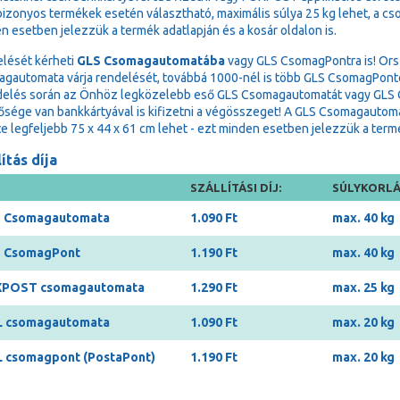
bizonyos termékek esetén választható, maximális súlya 25 kg lehet, a cs
n esetben jelezzük a termék adatlapján és a kosár oldalon is.
lését kérheti
GLS Csomagautomatába
vagy GLS CsomagPontra is! Ors
gautomata várja rendelését, továbbá 1000-nél is több GLS CsomagPonton 
delés során az Önhöz legközelebb eső GLS Csomagautomatát vagy GLS Cs
ősége van bankkártyával is kifizetni a végösszeget! A GLS Csomagauto
e legfeljebb 75 x 44 x 61 cm lehet - ezt minden esetben jelezzük a termék
ítás díja
SZÁLLÍTÁSI DÍJ:
SÚLYKORLÁ
 Csomagautomata
1.090 Ft
max. 40 kg
 CsomagPont
1.190 Ft
max. 40 kg
POST csomagautomata
1.290 Ft
max. 25 kg
 csomagautomata
1.090 Ft
max. 20 kg
 csomagpont (PostaPont)
1.190 Ft
max. 20 kg