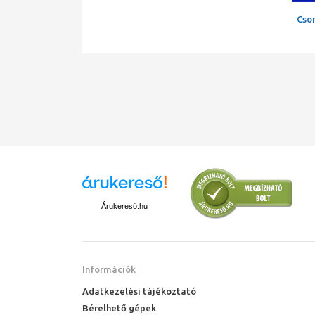
Cso
Árukereső.hu
Információk
Adatkezelési tájékoztató
Bérelhető gépek