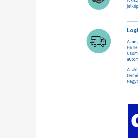
A kis
jelkép
Logi
A meg
Ha ne
Csoma
autom
A rak
termé
Nagyo