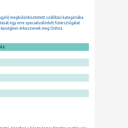
gyló) megkülönböztetett szállítási kategóriába
sát egy erre specializálódott futárszolgálat
zok épségben érkezzenek meg Önhöz.
ÍJ: