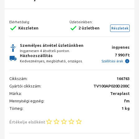
Elérhetőség:
Üzleteinkben:
Készleten
2 üzletben
Részletek
Személyes átvétel üzletünkben
ingyenes
Ingyenesen 4 átvételi ponton.
7 990 Ft
Házhozszállítás
Kedvezményes, megbízható, országos.
Szállítási árak
Cikkszám:
166763
Gyártói cikkszám:
TV100AP020D200C
Márka:
Teraplast
Mennyiségi egység:
fm
Tömeg:
1 kg
Értékelje elsőként