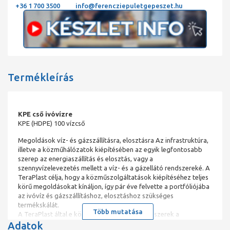
+36 1 700 3500
info@ferencziepuletgepeszet.hu
Termékleírás
KPE cső ivóvízre
KPE (HDPE) 100 vízcső
Megoldások víz- és gázszállításra, elosztásra Az infrastruktúra,
illetve a közműhálózatok kiépítésében az egyik legfontosabb
szerep az energiaszállítás és elosztás, vagy a
szennyvízelevezetés mellett a víz- és a gázellátó rendszereké. A
TeraPlast célja, hogy a közműszolgáltatások kiépítéséhez teljes
körű megoldásokat kínáljon, így pár éve felvette a portfóliójába
az ivóvíz és gázszállításhoz, elosztáshoz szükséges
termékskálát.
Több mutatása
A TeraPlast által e közműtípushoz kínált rendszerek a
Adatok
következők: