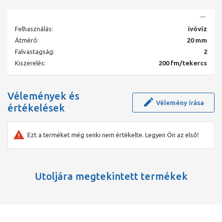
polietiléncsövek és a hozzájuk illeszthető idomok széles
választéka, például a víz- és gázelosztáshoz szükséges
elektrofúziós idomok;
Felhasználás:
ivóvíz
PVC-csövek és -idomok vízellátó rendszerekhez, ipari
Átmérő:
20 mm
alkalmazásra is;
Falvastagság:
2
kútbéléscsövek - mély kutak kivitelezéséhez;
Kiszerelés:
200 fm/tekercs
szerelvények és tartozékok víz- és gázhálózatokhoz;
vízóraaknák.
A felsorolt rendszerek termékeinek egy részét ugyan nem a
Vélemények és
TeraPlast gyártja, de neves európai gyártóktól szerzi be, így
Vélemény írása
értékelések
teljes mértékben megfelelnek a legigényesebb megrendelők
vagy felhasználók elvárásainak. A továbbiakban e katalógus
rövid áttekintést ad a fent említett rendszerekről, rámutatva a
használatukból adódó műszaki előnyökre és haszonra, majd
Ezt a terméket még senki nem értékelte. Legyen Ön az első!
részletesebben is bemutatjuk e rendszerek termékeit.
Utoljára megtekintett termékek