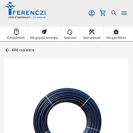
Készülékek
Megújuló energia
Szaniter
Szerszámok
Víz-gáz-fűtés
KPE cső vízre