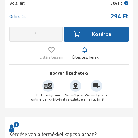
Bolti ár:
306 Ft
294
Ft
Online ár:
Listára teszem
Értesítést kérek
Hogyan fizethetek?
Biztonságosan
Személyesen
Személyesen
online bankkártyával
az üzletben
a futárnál
Kérdése van a termékkel kapcsolatban?