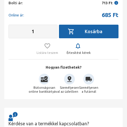
Bolti ár:
713 Ft
685
Ft
Online ár:
Listára teszem
Értesítést kérek
Hogyan fizethetek?
Biztonságosan
Személyesen
Személyesen
online bankkártyával
az üzletben
a futárnál
Kérdése van a termékkel kapcsolatban?