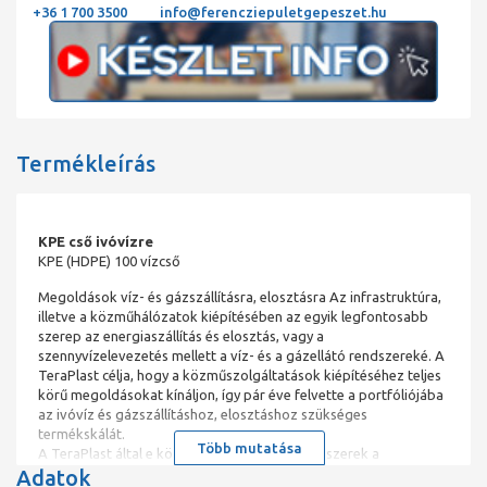
+36 1 700 3500
info@ferencziepuletgepeszet.hu
Termékleírás
KPE cső ivóvízre
KPE (HDPE) 100 vízcső
Megoldások víz- és gázszállításra, elosztásra Az infrastruktúra,
illetve a közműhálózatok kiépítésében az egyik legfontosabb
szerep az energiaszállítás és elosztás, vagy a
szennyvízelevezetés mellett a víz- és a gázellátó rendszereké. A
TeraPlast célja, hogy a közműszolgáltatások kiépítéséhez teljes
körű megoldásokat kínáljon, így pár éve felvette a portfóliójába
az ivóvíz és gázszállításhoz, elosztáshoz szükséges
termékskálát.
Több mutatása
A TeraPlast által e közműtípushoz kínált rendszerek a
Adatok
következők: