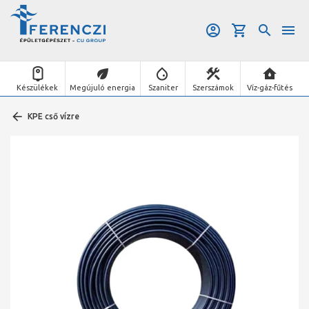
Készülékek
Megújuló energia
Szaniter
Szerszámok
Víz-gáz-fűtés
KPE cső vízre