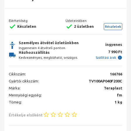
Elérhetőség:
Üzleteinkben:
Készleten
2 üzletben
Részletek
Személyes átvétel üzletünkben
ingyenes
Ingyenesen 4 átvételi ponton.
7 990 Ft
Házhozszállítás
Kedvezményes, megbízható, országos.
Szállítási árak
Cikkszám:
166766
Gyártói cikkszám:
TV100AP040F200C
Márka:
Teraplast
Mennyiségi egység:
fm
Tömeg:
1 kg
Értékelje elsőként