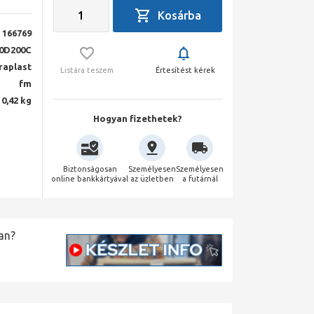
166769
0D200C
raplast
Listára teszem
Értesítést kérek
fm
0,42 kg
Hogyan fizethetek?
Biztonságosan
Személyesen
Személyesen
online bankkártyával
az üzletben
a futárnál
an?