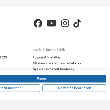
Vásárlói információk
 2025
Fogyasztói elállás
Általános szerződési feltételek
Gyakran ismételt kérdések
Online rendelés menete
Értem
Fizetési feltételek
Házhozszállítás
utasít mindent
Részletes beállítások