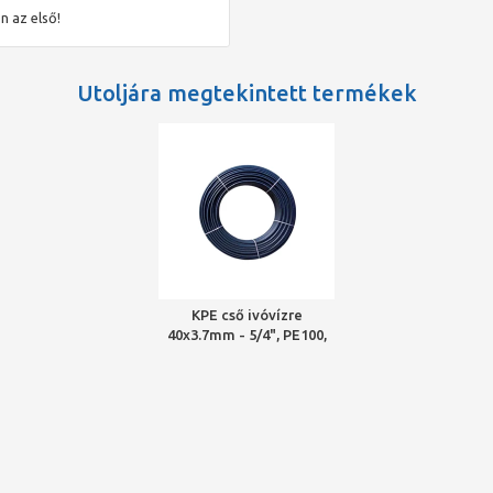
zerekről, rámutatva a használatukból adódó műszaki előnyökre és
n az első!
zerek termékeit.
Utoljára megtekintett termékek
KPE cső ivóvízre
40x3.7mm - 5/4", PE100,
SDR11, 16bar, Teraplast,
200 fm/tek.