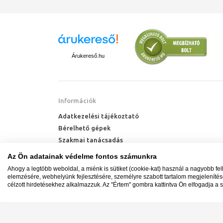
Árukereső.hu
Információk
Adatkezelési tájékoztató
Bérelhető gépek
Szakmai tanácsadás
Technik Cool Pro hőszivattyú tájékoztató
Az Ön adatainak védelme fontos számunkra
Milyen radiátort vegyek?
Ahogy a legtöbb weboldal, a miénk is sütiket (cookie-kat) használ a nagyobb fe
Hőszivattyú kalkulátor
elemzésére, webhelyünk fejlesztésére, személyre szabott tartalom megjeleníté
célzott hirdetésekhez alkalmazzuk. Az "Értem" gombra kattintva Ön elfogadja a s