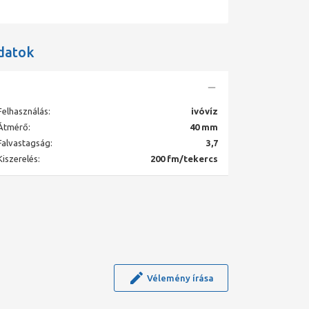
datok
Felhasználás:
ivóvíz
Átmérő:
40 mm
Falvastagság:
3,7
Kiszerelés:
200 fm/tekercs
Vélemény írása