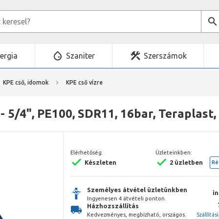
ergia
Szaniter
Szerszámok
KPE cső, idomok
KPE cső vízre
 5/4", PE100, SDR11, 16bar, Teraplast,
Elérhetőség:
Üzleteinkben:
Készleten
2 üzletben
Ré
Személyes átvétel üzletünkben
i
Ingyenesen 4 átvételi ponton.
Házhozszállítás
Kedvezményes, megbízható, országos.
Szállítás