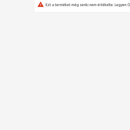
katalógus rövid áttekintést ad a fent említett rends
Ezt a terméket még senki nem értékelte. Legyen Ö
haszonra, majd részletesebben is bemutatjuk e rends