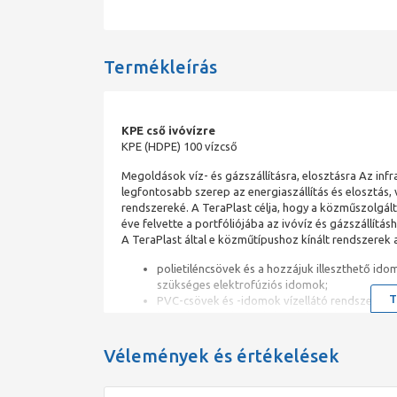
Termékleírás
KPE cső ivóvízre
KPE (HDPE) 100 vízcső
Megoldások víz- és gázszállításra, elosztásra Az infr
legfontosabb szerep az energiaszállítás és elosztás, 
rendszereké. A TeraPlast célja, hogy a közműszolgált
éve felvette a portfóliójába az ivóvíz és gázszállítá
A TeraPlast által e közműtípushoz kínált rendszerek
polietiléncsövek és a hozzájuk illeszthető ido
szükséges elektrofúziós idomok;
T
PVC-csövek és -idomok vízellátó rendszerekhez
kútbéléscsövek - mély kutak kivitelezéséhez;
szerelvények és tartozékok víz- és gázhálóza
vízóraaknák.
Vélemények és értékelések
A felsorolt rendszerek termékeinek egy részét ugyan 
így teljes mértékben megfelelnek a legigényesebb m