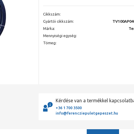
Cikkszám:
Gyártói cikkszám:
TV100AP04
Márka:
Te
Mennyiségi egység:
Tömeg:
Kérdése van a termékkel kapcsolatb
+36 1 700 3500
info@ferencziepuletgepeszet.hu