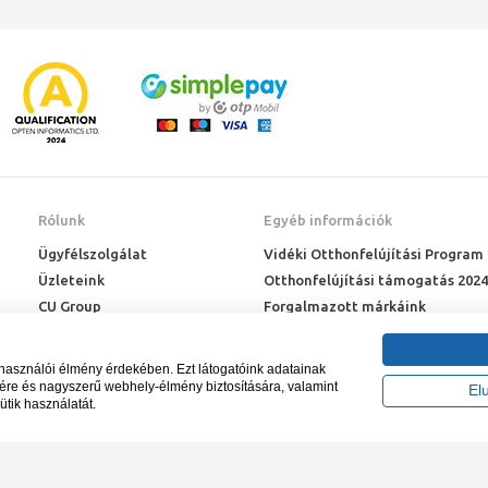
Rólunk
Egyéb információk
Ügyfélszolgálat
Vidéki Otthonfelújítási Program
Üzleteink
Otthonfelújítási támogatás 2024
CU Group
Forgalmazott márkáink
Rólunk
ÉMI engedélyek
Karrier
Letöltések
lhasználói élmény érdekében. Ezt látogatóink adatainak
Adatkezelési kérelem
sére és nagyszerű webhely-élmény biztosítására, valamint
El
ütik használatát.
Blog