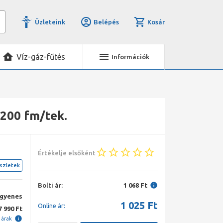
Üzleteink
Belépés
Kosár
Víz-gáz-fűtés
Információk
 200 fm/tek.
Értékelje elsőként
szletek
Bolti ár:
1 068 Ft
ngyenes
1 025
Ft
Online ár:
7 990 Ft
i árak