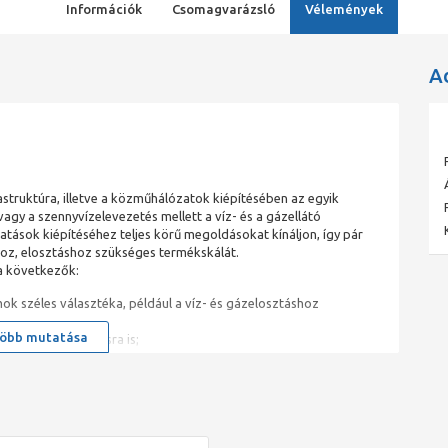
Információk
Csomagvarázsló
Vélemények
A
astruktúra, illetve a közműhálózatok kiépítésében az egyik
vagy a szennyvízelevezetés mellett a víz- és a gázellátó
atások kiépítéséhez teljes körű megoldásokat kínáljon, így pár
shoz, elosztáshoz szükséges termékskálát.
 a következők:
mok széles választéka, például a víz- és gázelosztáshoz
öbb mutatása
, ipari alkalmazásra is;
tokhoz;
nem a TeraPlast gyártja, de neves európai gyártóktól szerzi be,
egrendelők vagy felhasználók elvárásainak. A továbbiakban e