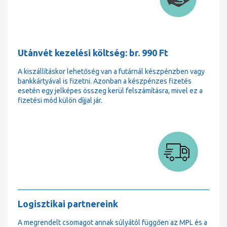
Utánvét kezelési költség: br. 990 Ft
A kiszállításkor lehetőség van a futárnál készpénzben vagy
bankkártyával is fizetni. Azonban a készpénzes fizetés
esetén egy jelképes összeg kerül felszámításra, mivel ez a
fizetési mód külön díjjal jár.
Logisztikai partnereink
A megrendelt csomagot annak súlyától függően az MPL és a