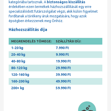
kategóriába tartoznak. A
biztonságos kiszállítás
érdekében ezen termékek házhozszállítását egy erre
specializálódott futárszolgálat végzi, akik külön figyelmet
fordítanak a törékeny áruk mozgatására, hogy azok
épségben érkezzenek meg Önhöz.
Házhozszállítás díja
MEGRENDELÉS TÖMEGE:
SZÁLLÍTÁSI DÍJ:
1-20 kg
7.990 Ft
20-40 kg
9.990 Ft
40-80 kg
19.990 Ft
80-120 kg
29.990 Ft
120-160 kg
39.990 Ft
160-200 kg
49.990 Ft
200+ kg
59.990 Ft