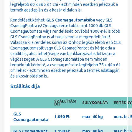
legfeljebb 60 x 36 x 61 cm - ezt minden esetben jelezzük a
termék adatlapján és a kosár oldalon is.
Rendelését kérheti
GLS Csomagautomatába
vagy GLS
CsomagPontra is! Országszerte több, mint 1000 db GLS
Csomagautomata várja rendelését, továbbá 1000-nél is több
GLS CsomagPonton is át tudja venni a megrendelt árut!
Válassza ki a rendelés során az Önhöz legközelebb eső GLS
Csomagautomatát vagy GLS CsomagPontot és kérje oda a
szállítást, ahol lehetősége van bankkártyával is kifizetni a
végösszeget! A GLS Csomagautomatába nem minden
termékünk kérhető, a csomag mérete legfeljebb 75 x 44 x 61
cm lehet - ezt minden esetben jelezzük a termék adatlapján
és a kosár oldalon is.
Szállítás díja
SZÁLLÍTÁSI
SÚLYKORLÁT:
ÉRTÉKNYI
DÍJ:
GLS
1.090 Ft
max. 40 kg
max. br. 
Csomagautomata
GLS CsomagPont
1.190 Ft
max. 40 kg
max. br. 