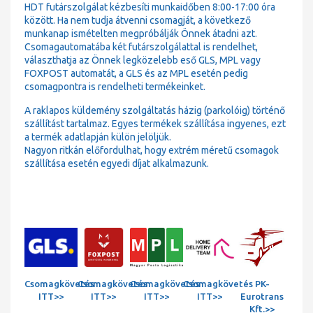
HDT futárszolgálat kézbesíti munkaidőben 8:00-17:00 óra
között. Ha nem tudja átvenni csomagját, a következő
munkanap ismételten megpróbálják Önnek átadni azt.
Csomagautomatába két futárszolgálattal is rendelhet,
választhatja az Önnek legközelebb eső GLS, MPL vagy
FOXPOST automatát, a GLS és az MPL esetén pedig
csomagpontra is rendelheti termékeinket.
A raklapos küldemény szolgáltatás házig (parkolóig) történő
szállítást tartalmaz. Egyes termékek szállítása ingyenes, ezt
a termék adatlapján külön jelöljük.
Nagyon ritkán előfordulhat, hogy extrém méretű csomagok
szállítása esetén egyedi díjat alkalmazunk.
Csomagkövetés
Csomagkövetés
Csomagkövetés
Csomagkövetés
PK-
ITT>>
ITT>>
ITT>>
ITT>>
Eurotrans
Kft.>>