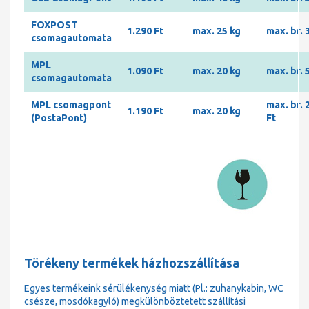
FOXPOST
1.290 Ft
max. 25 kg
max. br. 
csomagautomata
MPL
1.090 Ft
max. 20 kg
max. br. 
csomagautomata
MPL csomagpont
max. br. 
1.190 Ft
max. 20 kg
(PostaPont)
Ft
Törékeny termékek házhozszállítása
Egyes termékeink sérülékenység miatt (Pl.: zuhanykabin, WC
csésze, mosdókagyló) megkülönböztetett szállítási