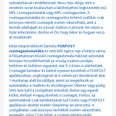
nyitvatartással rendelkeznek. Nincs más dolga, mint a
rendelés során kiválasztani a lakóhelyéhez legközelebb eső
MPL csomagautomatát vagy MPL csomagpontot. A
csomagautomatába és csomagpontra történő szállítás csak
bizonyos méretű csomagok esetén választható, amit a
termék adatlapján és a kosár oldalon is jelzünk. Ne várjon a
futár érkezésére, döntse el Ön, hogy mikor és hogyan veszi
át rendelését!
Kérje megrendelését bármely
FOXPOST
csomagautomatába
és nem kell egész nap a futárra várnia.
A folyamatosan bővülő csomagautomata-hálózat automatái
könnyen hozzáférhetőek az ország számos pontján,
beltéren és kültéren egyaránt, már 0-24-ben is elérhetőek.
Csomagját bármikor és bárhol nyomon követheti a FOXPOST
applikációban, segítségével át is veheti azt. Rendelését akár
1 munkanap alatt kiszállítjuk, amint az megérkezik az
automatába, e-mailben és elsődlegesen Viberen vagy pedig
SMS-ben küld a szolgáltató értesítőt, illetve egy egyedi
kódot, mellyel 4 napig átveheti a csomagot. Fontos: az
automatáknál csak bankkártyával tud fizetni vagy FOXPOST
applikációs átvétel esetén SimplePay-en keresztül. A
szolgáltatás csak bizonyos termékek esetén választható,
maximális súlya 25 kg lehet, a csomag mérete pedig