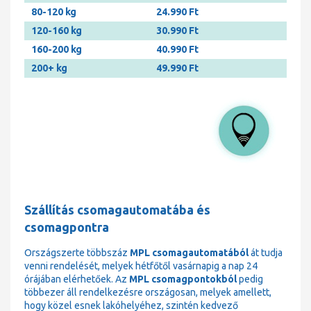
80-120 kg
24.990 Ft
120-160 kg
30.990 Ft
160-200 kg
40.990 Ft
200+ kg
49.990 Ft
Szállítás csomagautomatába és
csomagpontra
Országszerte többszáz
MPL csomagautomatából
át tudja
venni rendelését, melyek hétfőtől vasárnapig a nap 24
órájában elérhetőek. Az
MPL csomagpontokból
pedig
többezer áll rendelkezésre országosan, melyek amellett,
hogy közel esnek lakóhelyéhez, szintén kedvező