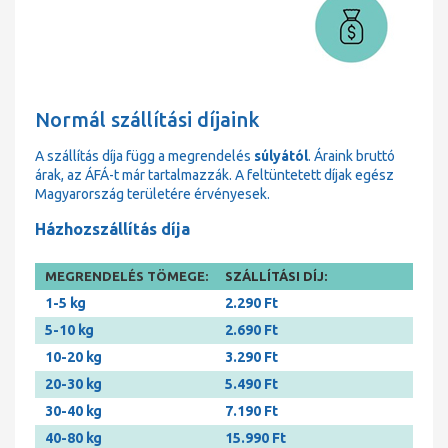
Normál szállítási díjaink
A szállítás díja függ a megrendelés
súlyától
. Áraink bruttó
árak, az ÁFÁ-t már tartalmazzák. A feltüntetett díjak egész
Magyarország területére érvényesek.
Házhozszállítás díja
MEGRENDELÉS TÖMEGE:
SZÁLLÍTÁSI DÍJ:
1-5 kg
2.290 Ft
5-10 kg
2.690 Ft
10-20 kg
3.290 Ft
20-30 kg
5.490 Ft
30-40 kg
7.190 Ft
40-80 kg
15.990 Ft