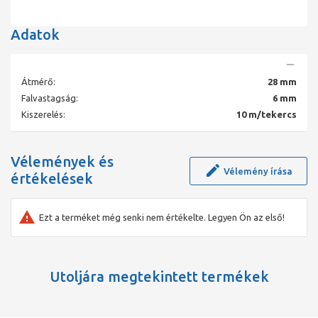
Adatok
Átmérő:
28 mm
Falvastagság:
6 mm
Kiszerelés:
10 m/tekercs
Vélemények és
Vélemény írása
értékelések
Ezt a terméket még senki nem értékelte. Legyen Ön az első!
Utoljára megtekintett termékek