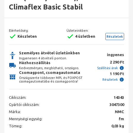
Climaflex Basic Stabil
Elérhetőség:
Üzleteinkben:
Készleten
4 üzletben
Részletek
Személyes átvétel üzletünkben
ingyenes
Ingyenesen 4 átvételi ponton.
2 290 Ft
Házhozszállítás
Kedvezményes, megbízható, országos.
Szállítási árak
Csomagpont, csomagautomata
1 190 Ft
Országszerte többezer MPL és FOXPOST
Részletek
csomagautomatába és csomagpontra!
Cikkszám:
14343
Gyártói cikkszám:
3047300
Márka:
NMC
Mennyiségi egység:
fm
Tömeg:
0,03 kg