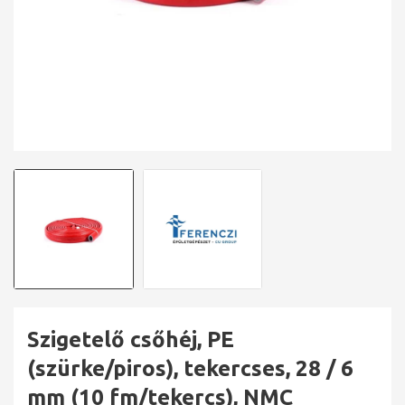
Szigetelő csőhéj, PE
(szürke/piros), tekercses, 28 / 6
mm (10 fm/tekercs), NMC