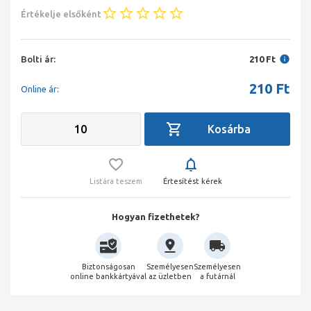
Értékelje elsőként
Bolti ár:
210 Ft
210
Ft
Online ár:
Listára teszem
Értesítést kérek
Hogyan fizethetek?
Biztonságosan
Személyesen
Személyesen
online bankkártyával
az üzletben
a futárnál