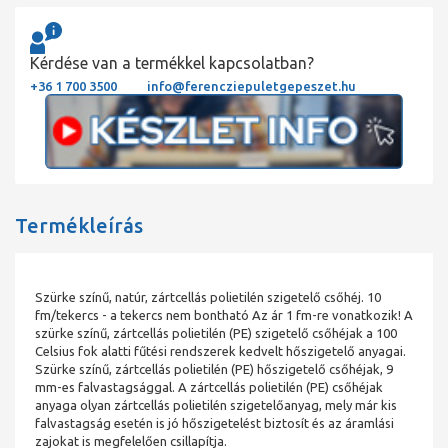
Kérdése van a termékkel kapcsolatban?
+36 1 700 3500
info@ferencziepuletgepeszet.hu
Termékleírás
Szürke színű, natúr, zártcellás polietilén szigetelő csőhéj. 10
fm/tekercs - a tekercs nem bontható Az ár 1 fm-re vonatkozik! A
szürke színű, zártcellás polietilén (PE) szigetelő csőhéjak a 100
Celsius fok alatti fűtési rendszerek kedvelt hőszigetelő anyagai.
Szürke színű, zártcellás polietilén (PE) hőszigetelő csőhéjak, 9
mm-es falvastagsággal. A zártcellás polietilén (PE) csőhéjak
anyaga olyan zártcellás polietilén szigetelőanyag, mely már kis
falvastagság esetén is jó hőszigetelést biztosít és az áramlási
zajokat is megfelelően csillapítja.