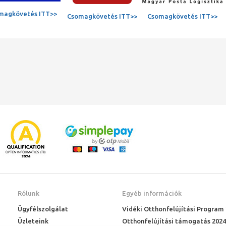
magkövetés ITT>>
Csomagkövetés ITT>>
Csomagkövetés ITT>>
Rólunk
Egyéb információk
Ügyfélszolgálat
Vidéki Otthonfelújítási Program
Üzleteink
Otthonfelújítási támogatás 2024