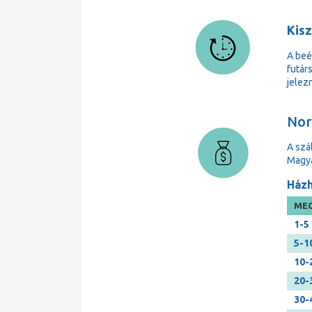
Kisz
A beé
futárs
jelezn
Norm
A szá
Magya
Házh
MEG
1-5
5-1
10-
20-
30-