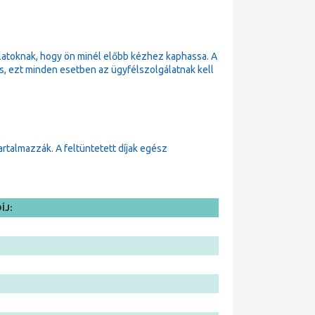
latoknak, hogy ön minél előbb kézhez kaphassa. A
 is, ezt minden esetben az ügyfélszolgálatnak kell
tartalmazzák. A feltüntetett díjak egész
ÍJ: