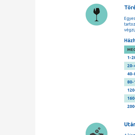
Tör
Egyes
tarto
végzi
Házh
MEG
1-2
20-
40-
80-
120
160
200
Után