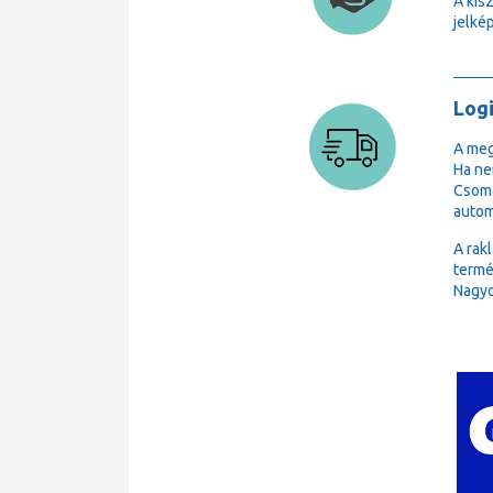
A kis
jelkép
Logi
A meg
Ha ne
Csoma
autom
A rak
termé
Nagyo