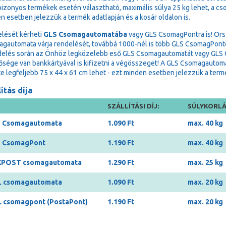
bizonyos termékek esetén választható, maximális súlya 25 kg lehet, a cs
n esetben jelezzük a termék adatlapján és a kosár oldalon is.
lését kérheti
GLS Csomagautomatába
vagy GLS CsomagPontra is! Ors
gautomata várja rendelését, továbbá 1000-nél is több GLS CsomagPonton 
delés során az Önhöz legközelebb eső GLS Csomagautomatát vagy GLS Cs
ősége van bankkártyával is kifizetni a végösszeget! A GLS Csomagauto
e legfeljebb 75 x 44 x 61 cm lehet - ezt minden esetben jelezzük a termék
ítás díja
SZÁLLÍTÁSI DÍJ:
SÚLYKORLÁ
 Csomagautomata
1.090 Ft
max. 40 kg
 CsomagPont
1.190 Ft
max. 40 kg
POST csomagautomata
1.290 Ft
max. 25 kg
 csomagautomata
1.090 Ft
max. 20 kg
 csomagpont (PostaPont)
1.190 Ft
max. 20 kg