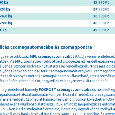
80 kg
15.990 Ft
120 kg
24.990 Ft
-160 kg
30.990 Ft
-200 kg
40.990 Ft
+ kg
49.990 Ft
llítás csomagautomatába és csomagpontra
ágszerte többszáz
MPL csomagautomatából
át tudja venni rendelését
etőek. Az
MPL csomagpontokból
pedig többezer áll rendelkezésre or
elyéhez, szintén kedvező nyitvatartással rendelkeznek. Nincs más dolga,
elyéhez legközelebb eső MPL csomagautomatát vagy MPL csomagponto
ítás csak bizonyos méretű csomagok esetén választható, amit a termék adat
 érkezésére, döntse el Ön, hogy mikor és hogyan veszi át rendelését!
 megrendelését bármely
FOXPOST csomagautomatába
és nem kell eg
gautomata-hálózat automatái könnyen hozzáférhetőek az ország számos 
n is elérhetőek. Csomagját bármikor és bárhol nyomon követheti a FOXPOS
lését akár 1 munkanap alatt kiszállítjuk, amint az megérkezik az autom
 SMS-ben küld a szolgáltató értesítőt, illetve egy egyedi kódot, mellyel 
atáknál csak bankkártyával tud fizetni vagy FOXPOST applikációs átvéte