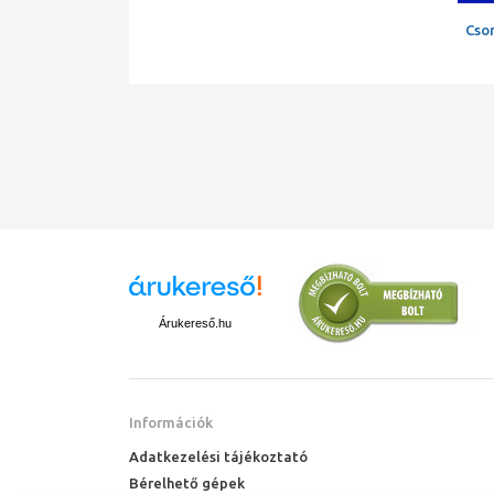
Cso
Árukereső.hu
Információk
Adatkezelési tájékoztató
Bérelhető gépek