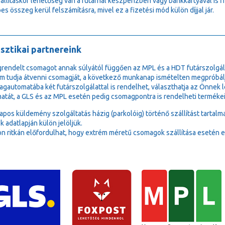
zállításkor lehetőség van a futárnál készpénzben vagy bankkártyával is 
es összeg kerül felszámításra, mivel ez a fizetési mód külön díjjal jár.
sztikai partnereink
rendelt csomagot annak súlyától függően az MPL és a HDT futárszolgála
m tudja átvenni csomagját, a következő munkanap ismételten megpróbálj
gautomatába két futárszolgálattal is rendelhet, választhatja az Önne
atát, a GLS és az MPL esetén pedig csomagpontra is rendelheti termékei
lapos küldemény szolgáltatás házig (parkolóig) történő szállítást tartalm
k adatlapján külön jelöljük.
n ritkán előfordulhat, hogy extrém méretű csomagok szállítása esetén e