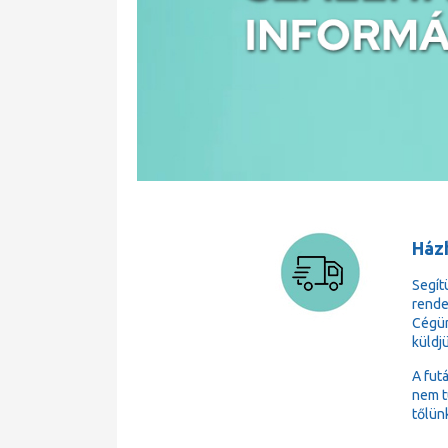
Házh
Segít
rende
Cégün
küldj
A fut
nem t
tőlün