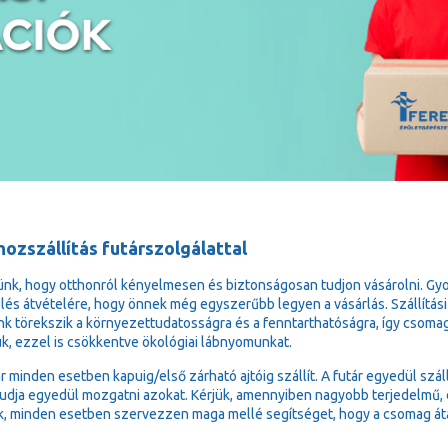
ozszállítás futárszolgálattal
ünk, hogy otthonról kényelmesen és biztonságosan tudjon vásárolni. Gy
lés átvételére, hogy önnek még egyszerűbb legyen a vásárlás. Szállítási
k törekszik a környezettudatosságra és a fenntarthatóságra, így csoma
ük, ezzel is csökkentve ökológiai lábnyomunkat.
ár minden esetben kapuig/első zárható ajtóig szállít. A futár egyedül sz
udja egyedül mozgatni azokat. Kérjük, amennyiben nagyobb terjedelmű, e
k, minden esetben szervezzen maga mellé segítséget, hogy a csomag át