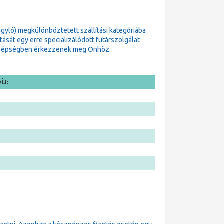
gyló) megkülönböztetett szállítási kategóriába
sát egy erre specializálódott futárszolgálat
zok épségben érkezzenek meg Önhöz.
ÍJ: