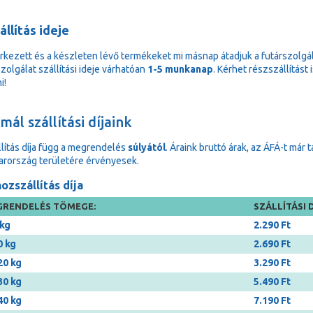
állítás ideje
rkezett és a készleten lévő termékeket mi másnap átadjuk a futárszolgá
zolgálat szállítási ideje várhatóan
1-5 munkanap
. Kérhet részszállítást
i!
ál szállítási díjaink
llítás díja függ a megrendelés
súlyától
. Áraink bruttó árak, az ÁFÁ-t már 
rország területére érvényesek.
ozszállítás díja
RENDELÉS TÖMEGE:
SZÁLLÍTÁSI D
 kg
2.290 Ft
0 kg
2.690 Ft
20 kg
3.290 Ft
30 kg
5.490 Ft
40 kg
7.190 Ft