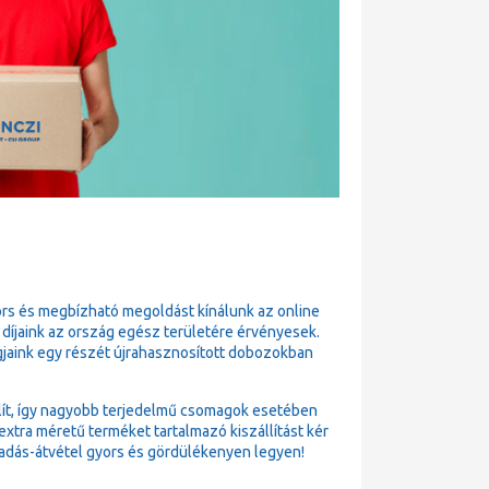
ors és megbízható megoldást kínálunk az online
 díjaink az ország egész területére érvényesek.
gjaink egy részét újrahasznosított dobozokban
állít, így nagyobb terjedelmű csomagok esetében
xtra méretű terméket tartalmazó kiszállítást kér
adás-átvétel gyors és gördülékenyen legyen!