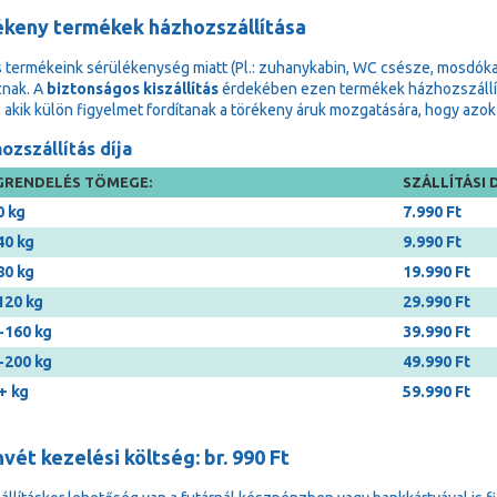
ékeny termékek házhozszállítása
 termékeink sérülékenység miatt (Pl.: zuhanykabin, WC csésze, mosdóka
znak. A
biztonságos kiszállítás
érdekében ezen termékek házhozszállítá
, akik külön figyelmet fordítanak a törékeny áruk mozgatására, hogy a
ozszállítás díja
RENDELÉS TÖMEGE:
SZÁLLÍTÁSI D
0 kg
7.990 Ft
40 kg
9.990 Ft
80 kg
19.990 Ft
120 kg
29.990 Ft
-160 kg
39.990 Ft
-200 kg
49.990 Ft
+ kg
59.990 Ft
vét kezelési költség: br. 990 Ft