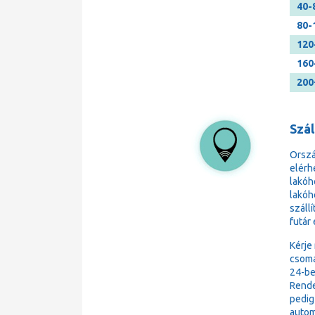
40-
80-
120
160
200
Szá
Orsz
elérh
lakóh
lakóh
száll
futár
Kérje
csoma
24-be
Rende
pedig
autom