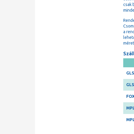
csak 
minde
Rende
Csoma
a ren
lehet
méret
Száll
GLS
GLS
FOX
MPL
MPL