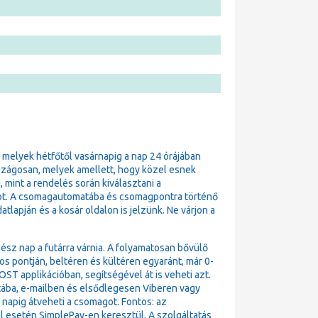
, melyek hétfőtől vasárnapig a nap 24 órájában
szágosan, melyek amellett, hogy közel esnek
 mint a rendelés során kiválasztani a
t. A csomagautomatába és csomagpontra történő
lapján és a kosár oldalon is jelzünk. Ne várjon a
ész nap a futárra várnia. A folyamatosan bővülő
pontján, beltéren és kültéren egyaránt, már 0-
T applikációban, segítségével át is veheti azt.
atába, e-mailben és elsődlegesen Viberen vagy
4 napig átveheti a csomagot. Fontos: az
l esetén SimplePay-en keresztül. A szolgáltatás