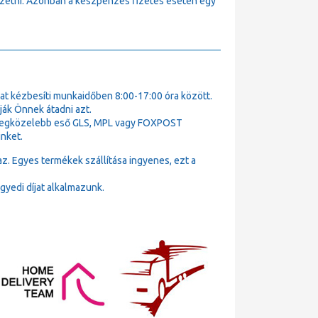
fizetni. Azonban a készpénzes fizetés esetén egy
t kézbesíti munkaidőben 8:00-17:00 óra között.
ák Önnek átadni azt.
k legközelebb eső GLS, MPL vagy FOXPOST
nket.
az. Egyes termékek szállítása ingyenes, ezt a
gyedi díjat alkalmazunk.