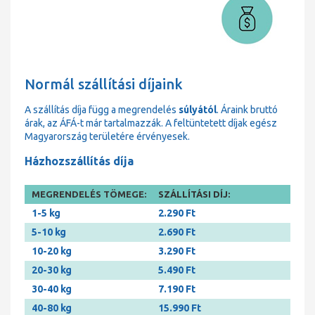
Normál szállítási díjaink
A szállítás díja függ a megrendelés
súlyától
. Áraink bruttó
árak, az ÁFÁ-t már tartalmazzák. A feltüntetett díjak egész
Magyarország területére érvényesek.
Házhozszállítás díja
MEGRENDELÉS TÖMEGE:
SZÁLLÍTÁSI DÍJ:
1-5 kg
2.290 Ft
5-10 kg
2.690 Ft
10-20 kg
3.290 Ft
20-30 kg
5.490 Ft
30-40 kg
7.190 Ft
40-80 kg
15.990 Ft