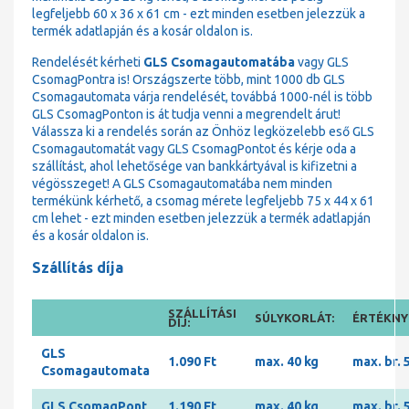
legfeljebb 60 x 36 x 61 cm - ezt minden esetben jelezzük a
termék adatlapján és a kosár oldalon is.
Rendelését kérheti
GLS Csomagautomatába
vagy GLS
CsomagPontra is! Országszerte több, mint 1000 db GLS
Csomagautomata várja rendelését, továbbá 1000-nél is több
GLS CsomagPonton is át tudja venni a megrendelt árut!
Válassza ki a rendelés során az Önhöz legközelebb eső GLS
Csomagautomatát vagy GLS CsomagPontot és kérje oda a
szállítást, ahol lehetősége van bankkártyával is kifizetni a
végösszeget! A GLS Csomagautomatába nem minden
termékünk kérhető, a csomag mérete legfeljebb 75 x 44 x 61
cm lehet - ezt minden esetben jelezzük a termék adatlapján
és a kosár oldalon is.
Szállítás díja
SZÁLLÍTÁSI
SÚLYKORLÁT:
ÉRTÉKNYI
DÍJ:
GLS
1.090 Ft
max. 40 kg
max. br. 
Csomagautomata
GLS CsomagPont
1.190 Ft
max. 40 kg
max. br. 