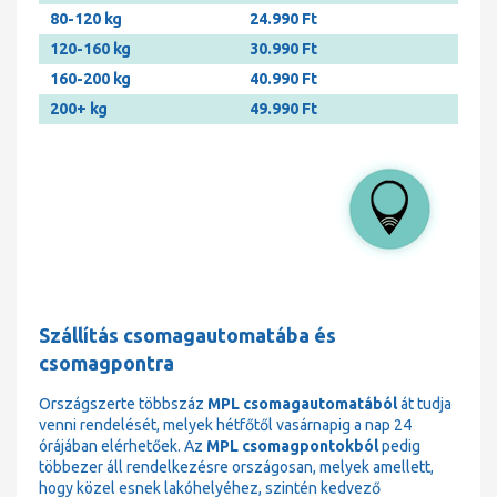
80-120 kg
24.990 Ft
120-160 kg
30.990 Ft
160-200 kg
40.990 Ft
200+ kg
49.990 Ft
Szállítás csomagautomatába és
csomagpontra
Országszerte többszáz
MPL csomagautomatából
át tudja
venni rendelését, melyek hétfőtől vasárnapig a nap 24
órájában elérhetőek. Az
MPL csomagpontokból
pedig
többezer áll rendelkezésre országosan, melyek amellett,
hogy közel esnek lakóhelyéhez, szintén kedvező