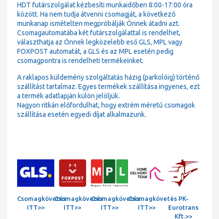
HDT futárszolgálat kézbesíti munkaidőben 8:00-17:00 óra
között. Ha nem tudja átvenni csomagját, a következő
munkanap ismételten megpróbálják Önnek átadni azt.
Csomagautomatába két futárszolgálattal is rendelhet,
választhatja az Önnek legközelebb eső GLS, MPL vagy
FOXPOST automatát, a GLS és az MPL esetén pedig
csomagpontra is rendelheti termékeinket.
A raklapos küldemény szolgáltatás házig (parkolóig) történő
szállítást tartalmaz. Egyes termékek szállítása ingyenes, ezt
a termék adatlapján külön jelöljük.
Nagyon ritkán előfordulhat, hogy extrém méretű csomagok
szállítása esetén egyedi díjat alkalmazunk.
Csomagkövetés
Csomagkövetés
Csomagkövetés
Csomagkövetés
PK-
ITT>>
ITT>>
ITT>>
ITT>>
Eurotrans
Kft.>>