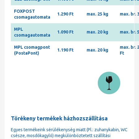
FOXPOST
1.290 Ft
max. 25 kg
max. br. 
csomagautomata
MPL
1.090 Ft
max. 20 kg
max. br. 
csomagautomata
MPL csomagpont
max. br. 
1.190 Ft
max. 20 kg
(PostaPont)
Ft
Törékeny termékek házhozszállítása
Egyes termékeink sérülékenység miatt (Pl.: zuhanykabin, WC
csésze, mosdókagyló) megkülönböztetett szállítási