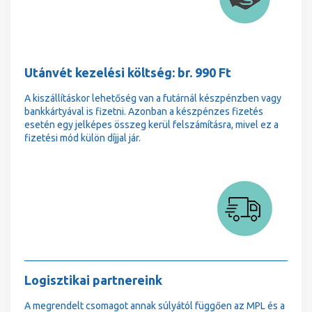
Utánvét kezelési költség: br. 990 Ft
A kiszállításkor lehetőség van a futárnál készpénzben vagy
bankkártyával is fizetni. Azonban a készpénzes fizetés
esetén egy jelképes összeg kerül felszámításra, mivel ez a
fizetési mód külön díjjal jár.
Logisztikai partnereink
A megrendelt csomagot annak súlyától függően az MPL és a