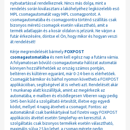
nyitvatartással rendelkeznek. Nincs más dolga, mint a
rendelés során kiválasztani a lakóhelyéhez legközelebb eső
MPL csomagautomatát vagy MPL csomagpontot. A
csomagautomatába és csomagpontra történő szállítás csak
bizonyos méretű csomagok esetén választható, amit a
termék adatlapján és a kosár oldalon is jelzünk. Ne várjon a
futár érkezésére, döntse el Ön, hogy mikor és hogyan veszi
át rendelését!
Kérje megrendelését bármely
FOXPOST
csomagautomatába
és nem kell egész nap a futárra várnia.
A folyamatosan bővülő csomagautomata-hálózat automatái
könnyen hozzáférhetőek az ország számos pontján,
beltéren és kültéren egyaránt, már 0-24-ben is elérhetőek.
Csomagját bármikor és bárhol nyomon követheti a FOXPOST
applikációban, segítségével át is veheti azt. Rendelését akár
1 munkanap alatt kiszállítjuk, amint az megérkezik az
automatába, e-mailben és elsődlegesen Viberen vagy pedig
SMS-ben küld a szolgáltató értesítőt, illetve egy egyedi
kódot, mellyel 4 napig átveheti a csomagot. Fontos: az
automatáknál csak bankkártyával tud fizetni vagy FOXPOST
applikációs átvétel esetén SimplePay-en keresztül. A
szolgáltatás csak bizonyos termékek esetén választható,
maximális súlya 25 kg lehet, a csomag mérete pedig