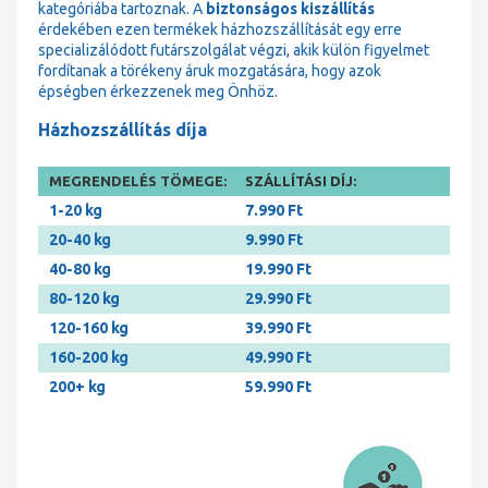
kategóriába tartoznak. A
biztonságos kiszállítás
érdekében ezen termékek házhozszállítását egy erre
specializálódott futárszolgálat végzi, akik külön figyelmet
fordítanak a törékeny áruk mozgatására, hogy azok
épségben érkezzenek meg Önhöz.
Házhozszállítás díja
MEGRENDELÉS TÖMEGE:
SZÁLLÍTÁSI DÍJ:
1-20 kg
7.990 Ft
20-40 kg
9.990 Ft
40-80 kg
19.990 Ft
80-120 kg
29.990 Ft
120-160 kg
39.990 Ft
160-200 kg
49.990 Ft
200+ kg
59.990 Ft