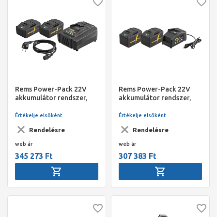
Rems Power-Pack 22V
Rems Power-Pack 22V
akkumulátor rendszer,
akkumulátor rendszer,
5,0 Ah / 230V, 290 W
9,0 Ah / 230V, 90 W
Értékelje elsőként
Értékelje elsőként
Rendelésre
Rendelésre
web ár
web ár
345 273 Ft
307 383 Ft