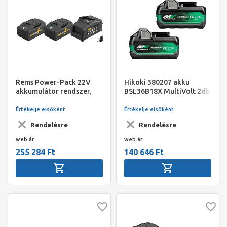
Rems Power-Pack 22V
Hikoki 380207 akku
akkumulátor rendszer,
BSL36B18X MultiVolt 2db
5,0 Ah / 230V, 90 W
Értékelje elsőként
Értékelje elsőként
Rendelésre
Rendelésre
web ár
web ár
255 284 Ft
140 646 Ft