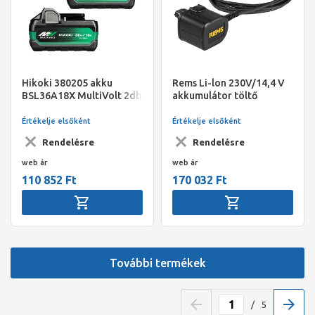
Hikoki 380205 akku
Rems Li-lon 230V/14,4 V
BSL36A18X MultiVolt 2db
akkumulátor töltő
Értékelje elsőként
Értékelje elsőként
Rendelésre
Rendelésre
web ár
web ár
110 852 Ft
170 032 Ft
További termékek
/
5