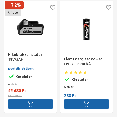
-17,2%
Kifutó
Hikoki akkumulátor
Elem Energizer Power
18V/5AH
ceruza elem AA
Értékelje elsőként
Készleten
Készleten
web ár
web ár
42 680 Ft
280 Ft
51 562 Ft