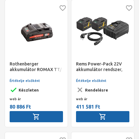
Rothenberger
Rems Power-Pack 22V
akkumulátor ROMAX TT/
akkumulátor rendszer,
4000-hez, 18V/4.0 Ah Li-
9,0 Ah / 230V, 290 W
Ion
Értékelje elsőként
Értékelje elsőként
Készleten
Rendelésre
web ár
web ár
80 886 Ft
411 581 Ft