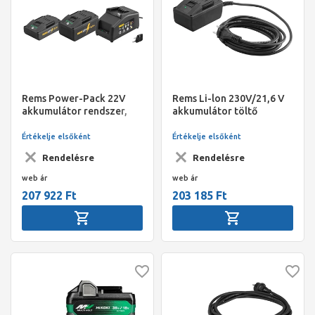
Rems Power-Pack 22V
Rems Li-lon 230V/21,6 V
akkumulátor rendszer,
akkumulátor töltő
2,5 Ah + 5,0 Ah /
230V,90W
Értékelje elsőként
Értékelje elsőként
Rendelésre
Rendelésre
web ár
web ár
207 922 Ft
203 185 Ft