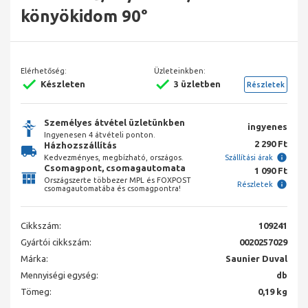
könyökidom 90°
Elérhetőség:
Üzleteinkben:
Készleten
3 üzletben
Részletek
Személyes átvétel üzletünkben
ingyenes
Ingyenesen 4 átvételi ponton.
2 290 Ft
Házhozszállítás
Kedvezményes, megbízható, országos.
Szállítási árak
Csomagpont, csomagautomata
1 090 Ft
Országszerte többezer MPL és FOXPOST
Részletek
csomagautomatába és csomagpontra!
Cikkszám:
109241
Gyártói cikkszám:
0020257029
Márka:
Saunier Duval
Mennyiségi egység:
db
Tömeg:
0,19 kg