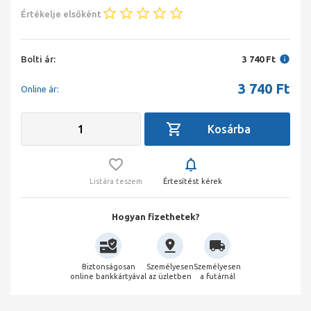
Értékelje elsőként
Bolti ár:
3 740 Ft
3 740
Ft
Online ár:
Listára teszem
Értesítést kérek
Hogyan fizethetek?
Biztonságosan
Személyesen
Személyesen
online bankkártyával
az üzletben
a futárnál