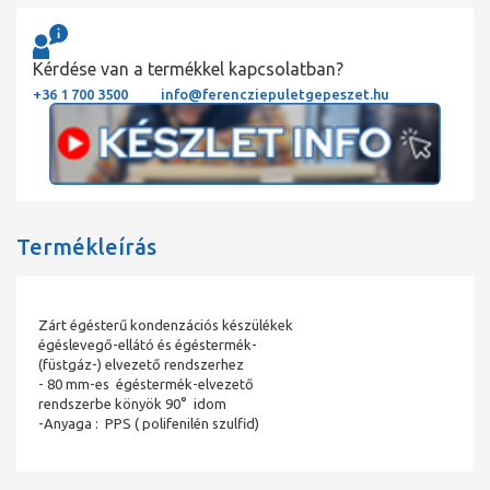
Kérdése van a termékkel kapcsolatban?
+36 1 700 3500
info@ferencziepuletgepeszet.hu
Termékleírás
Zárt égésterű kondenzációs készülékek
égéslevegő-ellátó és égéstermék-
(füstgáz-) elvezető rendszerhez
- 80 mm-es égéstermék-elvezető
rendszerbe könyök 90° idom
-Anyaga : PPS ( polifenilén szulfid)