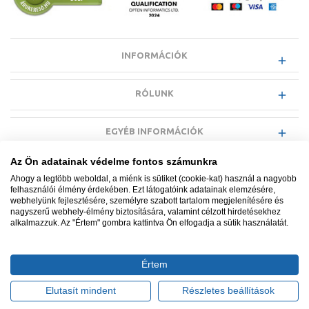
INFORMÁCIÓK
RÓLUNK
EGYÉB INFORMÁCIÓK
Az Ön adatainak védelme fontos számunkra
VÁSÁRLÓI INFORMÁCIÓK
Ahogy a legtöbb weboldal, a miénk is sütiket (cookie-kat) használ a nagyobb
felhasználói élmény érdekében. Ezt látogatóink adatainak elemzésére,
webhelyünk fejlesztésére, személyre szabott tartalom megjelenítésére és
nagyszerű webhely-élmény biztosítására, valamint célzott hirdetésekhez
alkalmazzuk. Az "Értem" gombra kattintva Ön elfogadja a sütik használatát.
Minden jog fenntartva. © Adatkezelés nyilvántartási száma NAIH-
87052/2015.
Értem
Ügyfélszolgálat: +36 1 700 3500
Tervezte és készítette:
Vision-Software, az Octopus 8 ERP
Elutasít mindent
Részletes beállítások
forgalmazója
.