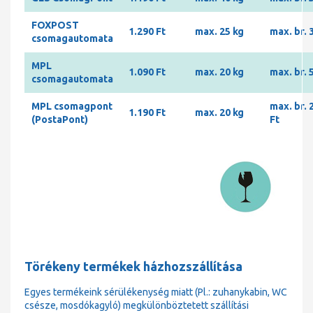
FOXPOST
1.290 Ft
max. 25 kg
max. br. 
csomagautomata
MPL
1.090 Ft
max. 20 kg
max. br. 
csomagautomata
MPL csomagpont
max. br. 
1.190 Ft
max. 20 kg
(PostaPont)
Ft
Törékeny termékek házhozszállítása
Egyes termékeink sérülékenység miatt (Pl.: zuhanykabin, WC
csésze, mosdókagyló) megkülönböztetett szállítási