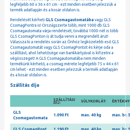
legfeljebb 60 x 36 x 61 cm - ezt minden esetben jelezzük a
termék adatlapján és a kosár oldalon is.
Rendelését kérheti
GLS Csomagautomatába
vagy GLS
CsomagPontra is! Országszerte több, mint 1000 db GLS
Csomagautomata várja rendelését, továbbá 1000-nél is több
GLS CsomagPonton is át tudja venni a megrendelt árut!
Válassza ki a rendelés során az Önhöz legközelebb eső GLS
Csomagautomatát vagy GLS CsomagPontot és kérje oda a
szállítást, ahol lehetősége van bankkártyával is kifizetni a
végösszeget! A GLS Csomagautomatába nem minden
termékünk kérhető, a csomag mérete legfeljebb 75 x 44 x 61
cm lehet - ezt minden esetben jelezzük a termék adatlapján
és a kosár oldalon is.
Szállítás díja
SZÁLLÍTÁSI
SÚLYKORLÁT:
ÉRTÉKNYI
DÍJ:
GLS
1.090 Ft
max. 40 kg
max. br. 
Csomagautomata
GLS CsomagPont
1.190 Ft
max. 40 kg
max. br. 