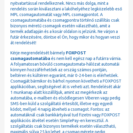
nyitvatartással rendelkeznek. Nincs más dolga, mint a
rendelés során kiválasztani a lakóhelyéhez legközelebb eső
MPL csomagautomatát vagy MPL csomagpontot. A
csomagautomatába és csomagpontra történő szállítás csak
bizonyos méretű csomagok esetén választható, amit a
termék adatlapján és a kosár oldalon is jelzünk. Ne várjon a
futár érkezésére, döntse el Ön, hogy mikor és hogyan veszi
át rendelését!
Kérje megrendelését bármely
FOXPOST
csomagautomatába
és nem kell egész nap a futárra várnia.
A folyamatosan bővülő csomagautomata-hálózat automatái
könnyen hozzáférhetőek az ország számos pontján,
beltéren és kültéren egyaránt, már 0-24-ben is elérhetőek.
Csomagját bármikor és bárhol nyomon követheti a FOXPOST
applikációban, segítségével át is veheti azt. Rendelését akár
1 munkanap alatt kiszállítjuk, amint az megérkezik az
automatába, e-mailben és elsődlegesen Viberen vagy pedig
SMS-ben küld a szolgáltató értesítőt, illetve egy egyedi
kódot, mellyel 4 napig átveheti a csomagot. Fontos: az
automatáknál csak bankkártyával tud fizetni vagy FOXPOST
applikációs átvétel esetén SimplePay-en keresztül. A
szolgáltatás csak bizonyos termékek esetén választható,
maximális súlya 25 kg lehet, a csomag mérete pedig