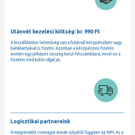
Utánvét kezelési költség: br. 990 Ft
A kiszállításkor lehetőség van a futárnál készpénzben vagy
bankkártyával is fizetni. Azonban a készpénzes fizetés
esetén egy jelképes összeg kerül felszámításra, mivel ez a
fizetési mód külön díjjal jár.
Logisztikai partnereink
A megrendelt csomagot annak súlyától függően az MPL és a