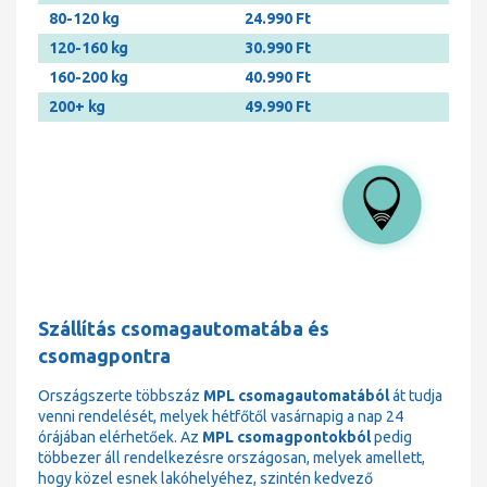
80-120 kg
24.990 Ft
120-160 kg
30.990 Ft
160-200 kg
40.990 Ft
200+ kg
49.990 Ft
Szállítás csomagautomatába és
csomagpontra
Országszerte többszáz
MPL csomagautomatából
át tudja
venni rendelését, melyek hétfőtől vasárnapig a nap 24
órájában elérhetőek. Az
MPL csomagpontokból
pedig
többezer áll rendelkezésre országosan, melyek amellett,
hogy közel esnek lakóhelyéhez, szintén kedvező