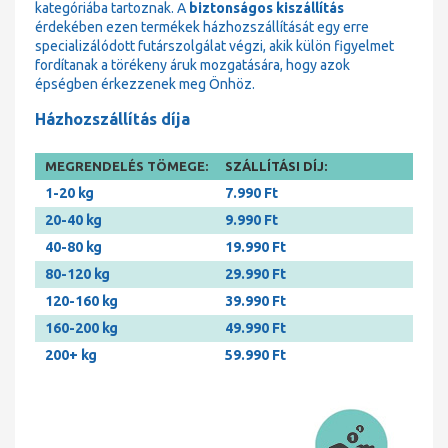
kategóriába tartoznak. A
biztonságos kiszállítás
érdekében ezen termékek házhozszállítását egy erre
specializálódott futárszolgálat végzi, akik külön figyelmet
fordítanak a törékeny áruk mozgatására, hogy azok
épségben érkezzenek meg Önhöz.
Házhozszállítás díja
MEGRENDELÉS TÖMEGE:
SZÁLLÍTÁSI DÍJ:
1-20 kg
7.990 Ft
20-40 kg
9.990 Ft
40-80 kg
19.990 Ft
80-120 kg
29.990 Ft
120-160 kg
39.990 Ft
160-200 kg
49.990 Ft
200+ kg
59.990 Ft