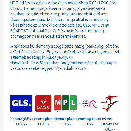
HDT futárszolgálat kézbesíti munkaidőben 8:00-17:00 óra
között. Ha nem tudja átvenni csomagját, a következő
munkanap ismételten megpróbálják Önnek átadni azt.
Csomagautomatába két futárszolgálattal is rendelhet,
választhatja az Önnek legközelebb eső GLS, MPL vagy
FOXPOST automatát, a GLS és az MPL esetén pedig
csomagpontra is rendelheti termékeinket.
A raklapos küldemény szolgáltatás házig (parkolóig) történő
szállítást tartalmaz. Egyes termékek szállítása ingyenes, ezt
a termék adatlapján külön jelöljük.
Nagyon ritkán előfordulhat, hogy extrém méretű csomagok
szállítása esetén egyedi díjat alkalmazunk.
Csomagkövetés
Csomagkövetés
Csomagkövetés
Csomagkövetés
PK-
ITT>>
ITT>>
ITT>>
ITT>>
Eurotrans
Kft.>>