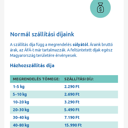
Normál szállítási díjaink
A szállítás díja függ a megrendelés
súlyától
. Áraink bruttó
árak, az ÁFÁ-t már tartalmazzák. A feltüntetett díjak egész
Magyarország területére érvényesek.
Házhozszállítás díja
MEGRENDELÉS TÖMEGE:
SZÁLLÍTÁSI DÍJ:
1-5 kg
2.290 Ft
5-10 kg
2.690 Ft
10-20 kg
3.290 Ft
20-30 kg
5.490 Ft
30-40 kg
7.190 Ft
40-80 kg
15.990 Ft