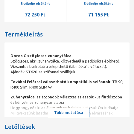
fehér
tálca+szifon
Értékelje elsőként
Értékelje elsőként
72 250 Ft
71 155 Ft
Termékleírás
Doros C szögletes zuhanytálca
Szögletes, akril zuhanytálca, közvetlenül a padlósíkra építhető.
Vízszintes burkolatra telepíthető (láb nélku¨li változat).
Ajándék ST620-as szifonnal szállítjuk.
További felárral választható kompatibilis szifonok
: TB 90;
R400 Slim; R400 SLIM W
Zuhanytálca
: az átgondolt választás az esztétikus fürdőszoba
és kényelmes zuhanyzás alapja
Hogy hogy néz ki az álom zuhanykabinja, azt csak Ön tudhatja.
Több mutatása
Mi igyekszünk látatlanul is eleget tenni minden elvárásának.
Ezért kínálunk szinte zavarba ejtően sokféle zuhanytálca
méretet és formát. A különböző variációk között biztosan
Letöltések
megtalálhatja, az Önhöz leginkább passzoló zuhanytálcát.