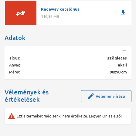
Radaway katalógus
download
.pdf
116,93 MB
Adatok
Típus:
szögletes
Anyag:
akril
Méret:
90x90 cm
Vélemények és
Vélemény írása
értékelések
Ezt a terméket még senki nem értékelte. Legyen Ön az első!