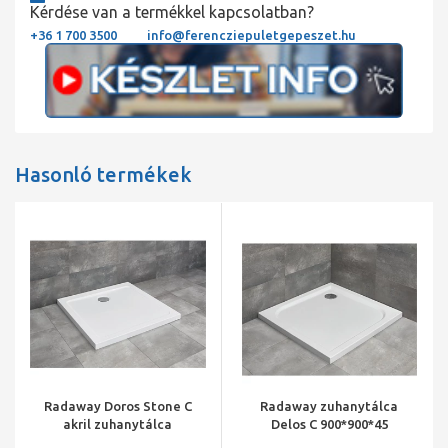
Kérdése van a termékkel kapcsolatban?
+36 1 700 3500
info@ferencziepuletgepeszet.hu
Hasonló termékek
Radaway Doros Stone C
Radaway zuhanytálca
akril zuhanytálca
Delos C 900*900*45
900x900x45 mm, szifonnal,
szögletes acryl