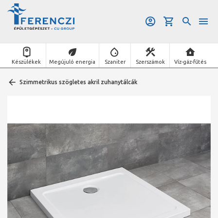
Készülékek
Megújuló energia
Szaniter
Szerszámok
Víz-gáz-fűtés
Szimmetrikus szögletes akril zuhanytálcák