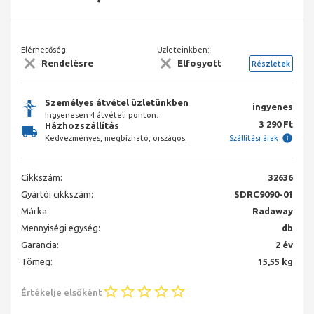
Elérhetőség:
Üzleteinkben:
Rendelésre
Elfogyott
Részletek
Személyes átvétel üzletünkben
ingyenes
Ingyenesen 4 átvételi ponton.
3 290 Ft
Házhozszállítás
Kedvezményes, megbízható, országos.
Szállítási árak
Cikkszám:
32636
Gyártói cikkszám:
SDRC9090-01
Márka:
Radaway
Mennyiségi egység:
db
Garancia:
2 év
Tömeg:
15,55 kg
Értékelje elsőként