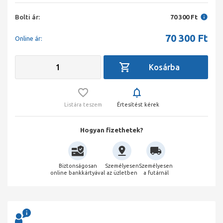
Bolti ár:
70 300 Ft
70 300
Ft
Online ár:
Listára teszem
Értesítést kérek
Hogyan fizethetek?
Biztonságosan
Személyesen
Személyesen
online bankkártyával
az üzletben
a futárnál