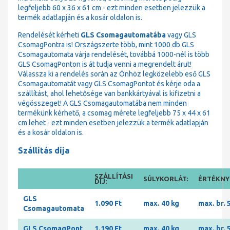
legfeljebb 60 x 36 x 61 cm - ezt minden esetben jelezzük a
termék adatlapján és a kosár oldalon is.
Rendelését kérheti
GLS Csomagautomatába
vagy GLS
CsomagPontra is! Országszerte több, mint 1000 db GLS
Csomagautomata várja rendelését, továbbá 1000-nél is több
GLS CsomagPonton is át tudja venni a megrendelt árut!
Válassza ki a rendelés során az Önhöz legközelebb eső GLS
Csomagautomatát vagy GLS CsomagPontot és kérje oda a
szállítást, ahol lehetősége van bankkártyával is kifizetni a
végösszeget! A GLS Csomagautomatába nem minden
termékünk kérhető, a csomag mérete legfeljebb 75 x 44 x 61
cm lehet - ezt minden esetben jelezzük a termék adatlapján
és a kosár oldalon is.
Szállítás díja
SZÁLLÍTÁSI
SÚLYKORLÁT:
ÉRTÉKNYI
DÍJ:
GLS
1.090 Ft
max. 40 kg
max. br. 
Csomagautomata
GLS CsomagPont
1.190 Ft
max. 40 kg
max. br. 