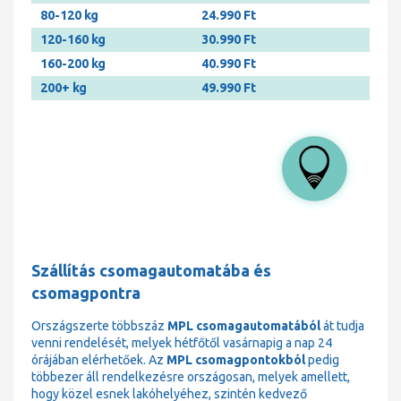
80-120 kg
24.990 Ft
120-160 kg
30.990 Ft
160-200 kg
40.990 Ft
200+ kg
49.990 Ft
Szállítás csomagautomatába és
csomagpontra
Országszerte többszáz
MPL csomagautomatából
át tudja
venni rendelését, melyek hétfőtől vasárnapig a nap 24
órájában elérhetőek. Az
MPL csomagpontokból
pedig
többezer áll rendelkezésre országosan, melyek amellett,
hogy közel esnek lakóhelyéhez, szintén kedvező