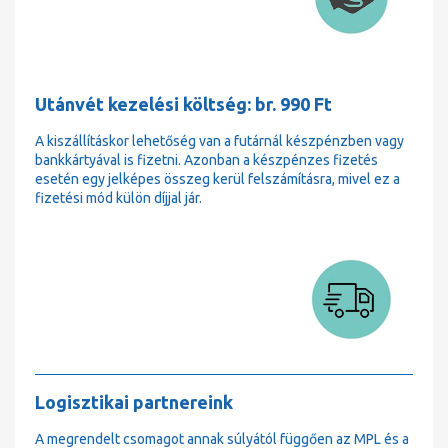
Utánvét kezelési költség: br. 990 Ft
A kiszállításkor lehetőség van a futárnál készpénzben vagy
bankkártyával is fizetni. Azonban a készpénzes fizetés
esetén egy jelképes összeg kerül felszámításra, mivel ez a
fizetési mód külön díjjal jár.
Logisztikai partnereink
A megrendelt csomagot annak súlyától függően az MPL és a