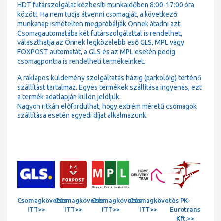
HDT futárszolgálat kézbesíti munkaidőben 8:00-17:00 óra
között. Ha nem tudja átvenni csomagját, a következő
munkanap ismételten megpróbálják Önnek átadni azt.
Csomagautomatába két futárszolgálattal is rendelhet,
választhatja az Önnek legközelebb eső GLS, MPL vagy
FOXPOST automatát, a GLS és az MPL esetén pedig
csomagpontra is rendelheti termékeinket.
A raklapos küldemény szolgáltatás házig (parkolóig) történő
szállítást tartalmaz. Egyes termékek szállítása ingyenes, ezt
a termék adatlapján külön jelöljük.
Nagyon ritkán előfordulhat, hogy extrém méretű csomagok
szállítása esetén egyedi díjat alkalmazunk.
Csomagkövetés
Csomagkövetés
Csomagkövetés
Csomagkövetés
PK-
ITT>>
ITT>>
ITT>>
ITT>>
Eurotrans
Kft.>>