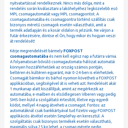
nyitvatartással rendelkeznek. Nincs más dolga, mint a
rendelés során kiválasztani a lakóhelyéhez legközelebb eső
MPL csomagautomatát vagy MPL csomagpontot. A
csomagautomatába és csomagpontra történő szállítás csak
bizonyos méretű csomagok esetén választható, amit a
termék adatlapján és a kosár oldalon is jelzünk. Ne várjon a
futár érkezésére, döntse el Ön, hogy mikor és hogyan veszi
át rendelését!
Kérje megrendelését bármely
FOXPOST
csomagautomatába
és nem kell egész nap a futárra várnia.
A folyamatosan bővülő csomagautomata-hálózat automatái
könnyen hozzáférhetőek az ország számos pontján,
beltéren és kültéren egyaránt, már 0-24-ben is elérhetőek.
Csomagját bármikor és bárhol nyomon követheti a FOXPOST
applikációban, segítségével át is veheti azt. Rendelését akár
1 munkanap alatt kiszállítjuk, amint az megérkezik az
automatába, e-mailben és elsődlegesen Viberen vagy pedig
SMS-ben küld a szolgáltató értesítőt, illetve egy egyedi
kódot, mellyel 4 napig átveheti a csomagot. Fontos: az
automatáknál csak bankkártyával tud fizetni vagy FOXPOST
applikációs átvétel esetén SimplePay-en keresztül. A
szolgáltatás csak bizonyos termékek esetén választható,
maximális súlya 25 kg lehet, a csomag mérete pedig