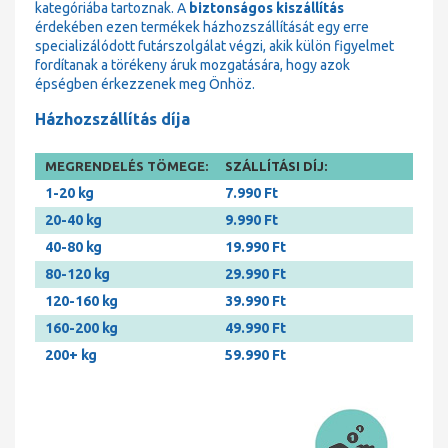
kategóriába tartoznak. A
biztonságos kiszállítás
érdekében ezen termékek házhozszállítását egy erre
specializálódott futárszolgálat végzi, akik külön figyelmet
fordítanak a törékeny áruk mozgatására, hogy azok
épségben érkezzenek meg Önhöz.
Házhozszállítás díja
MEGRENDELÉS TÖMEGE:
SZÁLLÍTÁSI DÍJ:
1-20 kg
7.990 Ft
20-40 kg
9.990 Ft
40-80 kg
19.990 Ft
80-120 kg
29.990 Ft
120-160 kg
39.990 Ft
160-200 kg
49.990 Ft
200+ kg
59.990 Ft