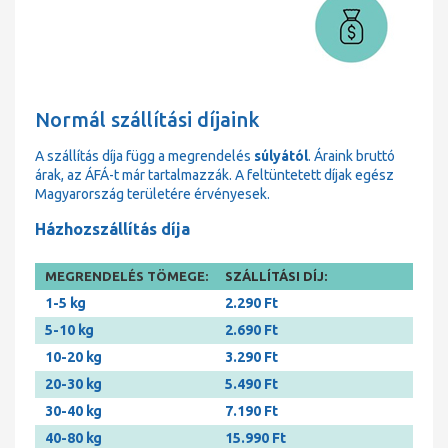
Normál szállítási díjaink
A szállítás díja függ a megrendelés
súlyától
. Áraink bruttó
árak, az ÁFÁ-t már tartalmazzák. A feltüntetett díjak egész
Magyarország területére érvényesek.
Házhozszállítás díja
MEGRENDELÉS TÖMEGE:
SZÁLLÍTÁSI DÍJ:
1-5 kg
2.290 Ft
5-10 kg
2.690 Ft
10-20 kg
3.290 Ft
20-30 kg
5.490 Ft
30-40 kg
7.190 Ft
40-80 kg
15.990 Ft