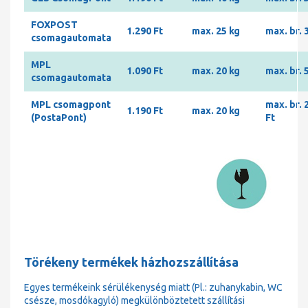
FOXPOST
1.290 Ft
max. 25 kg
max. br. 
csomagautomata
MPL
1.090 Ft
max. 20 kg
max. br. 
csomagautomata
MPL csomagpont
max. br. 
1.190 Ft
max. 20 kg
(PostaPont)
Ft
Törékeny termékek házhozszállítása
Egyes termékeink sérülékenység miatt (Pl.: zuhanykabin, WC
csésze, mosdókagyló) megkülönböztetett szállítási