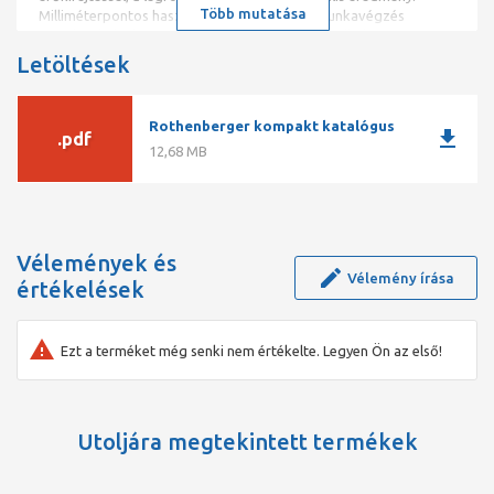
Több mutatása
Milliméterpontos használat, rezgésmentes munkavégzés
termikus kék elszíneződés és sorjaképződés nélkül
Letöltések
Rothenberger kompakt katalógus
download
.pdf
12,68 MB
Vélemények és
Vélemény írása
értékelések
Ezt a terméket még senki nem értékelte. Legyen Ön az első!
Utoljára megtekintett termékek