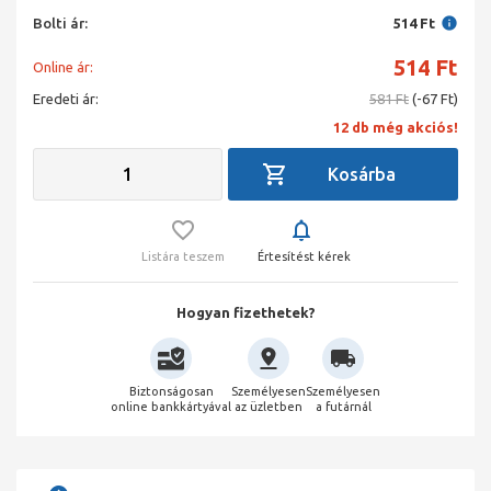
Bolti ár:
514 Ft
514
Ft
Online ár:
Eredeti ár:
581 Ft
(-67 Ft)
12 db még akciós!
Listára teszem
Értesítést kérek
Hogyan fizethetek?
Biztonságosan
Személyesen
Személyesen
online bankkártyával
az üzletben
a futárnál