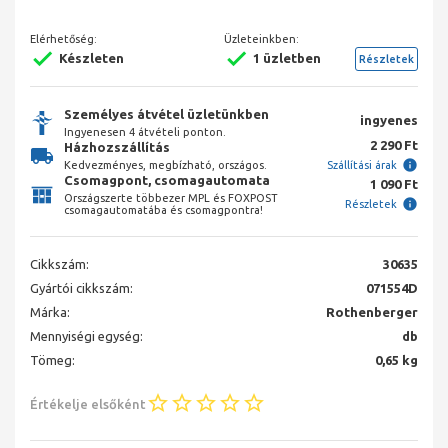
Elérhetőség:
Üzleteinkben:
Készleten
1 üzletben
Részletek
Személyes átvétel üzletünkben
ingyenes
Ingyenesen 4 átvételi ponton.
2 290 Ft
Házhozszállítás
Kedvezményes, megbízható, országos.
Szállítási árak
Csomagpont, csomagautomata
1 090 Ft
Országszerte többezer MPL és FOXPOST
Részletek
csomagautomatába és csomagpontra!
Cikkszám:
30635
Gyártói cikkszám:
071554D
Márka:
Rothenberger
Mennyiségi egység:
db
Tömeg:
0,65 kg
Értékelje elsőként