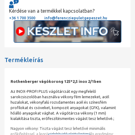
Kérdése van a termékkel kapcsolatban?
+36 1 700 3500
info@ferencziepuletgepeszet.hu
Termékleírás
Rothenberger vágókorong 125*2,5 inox 2/1ben
Az INOX-PROFI PLUS vágótárcsát egy megfelelő
sarokcsiszolóban használva vékony fém lemezeket, acél
huzalokat, vékonyfalú rozsdamentes acél és színesfém
profilokat és csöveket, kompozit anyagokat (GFK), valamint
hőálló anyagokat vághat. A vágótárcsa vékony (1 mm)
kialakítása tiszta, erőfeszítésmentes vágást tesz lehetővé.;
Nagyon vékony: Tiszta vágást tesz lehetővé minimális
erőkifejtéssel, a legrövidebb idő alatt Optimális eredmény: