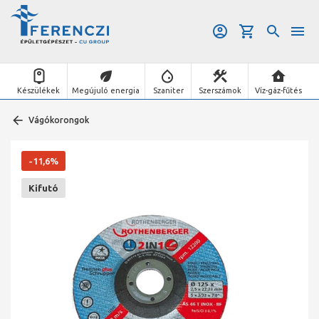
Készülékek
Megújuló energia
Szaniter
Szerszámok
Víz-gáz-fűtés
Vágókorongok
-11,6%
Kifutó