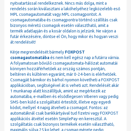
nyitvatartással rendelkeznek. Nincs más dolga, mint a
rendelés során kiválasztani a lakóhelyéhez legközelebb eső
MPL csomagautomatát vagy MPL csomagpontot. A
csomagautomatába és csomagpontra történő szállítás csak
bizonyos méretű csomagok esetén választható, amit a
termék adatlapján és a kosár oldalon is jelzünk. Ne várjon a
futár érkezésére, döntse el Ön, hogy mikor és hogyan veszi
át rendelését!
Kérje megrendelését bármely
FOXPOST
csomagautomatába
és nem kell egész nap a futárra várnia.
A folyamatosan bővülő csomagautomata-hálózat automatái
könnyen hozzáférhetőek az ország számos pontján,
beltéren és kültéren egyaránt, már 0-24-ben is elérhetőek.
Csomagját bármikor és bárhol nyomon követheti a FOXPOST
applikációban, segítségével át is veheti azt. Rendelését akár
1 munkanap alatt kiszállítjuk, amint az megérkezik az
automatába, e-mailben és elsődlegesen Viberen vagy pedig
SMS-ben küld a szolgáltató értesítőt, illetve egy egyedi
kódot, mellyel 4 napig átveheti a csomagot. Fontos: az
automatáknál csak bankkártyával tud fizetni vagy FOXPOST
applikációs átvétel esetén SimplePay-en keresztül. A
szolgáltatás csak bizonyos termékek esetén választható,
maximális súlya 25 kg lehet, a csomag mérete pedig