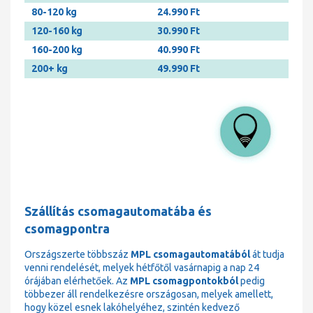
80-120 kg
24.990 Ft
120-160 kg
30.990 Ft
160-200 kg
40.990 Ft
200+ kg
49.990 Ft
Szállítás csomagautomatába és
csomagpontra
Országszerte többszáz
MPL csomagautomatából
át tudja
venni rendelését, melyek hétfőtől vasárnapig a nap 24
órájában elérhetőek. Az
MPL csomagpontokból
pedig
többezer áll rendelkezésre országosan, melyek amellett,
hogy közel esnek lakóhelyéhez, szintén kedvező