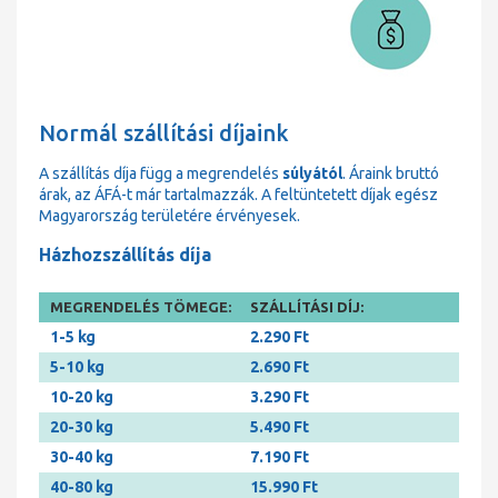
Normál szállítási díjaink
A szállítás díja függ a megrendelés
súlyától
. Áraink bruttó
árak, az ÁFÁ-t már tartalmazzák. A feltüntetett díjak egész
Magyarország területére érvényesek.
Házhozszállítás díja
MEGRENDELÉS TÖMEGE:
SZÁLLÍTÁSI DÍJ:
1-5 kg
2.290 Ft
5-10 kg
2.690 Ft
10-20 kg
3.290 Ft
20-30 kg
5.490 Ft
30-40 kg
7.190 Ft
40-80 kg
15.990 Ft