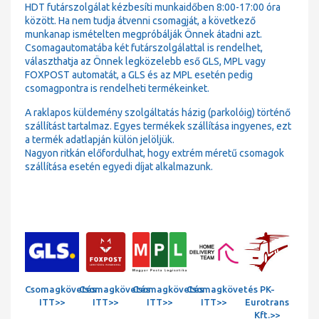
HDT futárszolgálat kézbesíti munkaidőben 8:00-17:00 óra
között. Ha nem tudja átvenni csomagját, a következő
munkanap ismételten megpróbálják Önnek átadni azt.
Csomagautomatába két futárszolgálattal is rendelhet,
választhatja az Önnek legközelebb eső GLS, MPL vagy
FOXPOST automatát, a GLS és az MPL esetén pedig
csomagpontra is rendelheti termékeinket.
A raklapos küldemény szolgáltatás házig (parkolóig) történő
szállítást tartalmaz. Egyes termékek szállítása ingyenes, ezt
a termék adatlapján külön jelöljük.
Nagyon ritkán előfordulhat, hogy extrém méretű csomagok
szállítása esetén egyedi díjat alkalmazunk.
Csomagkövetés
Csomagkövetés
Csomagkövetés
Csomagkövetés
PK-
ITT>>
ITT>>
ITT>>
ITT>>
Eurotrans
Kft.>>