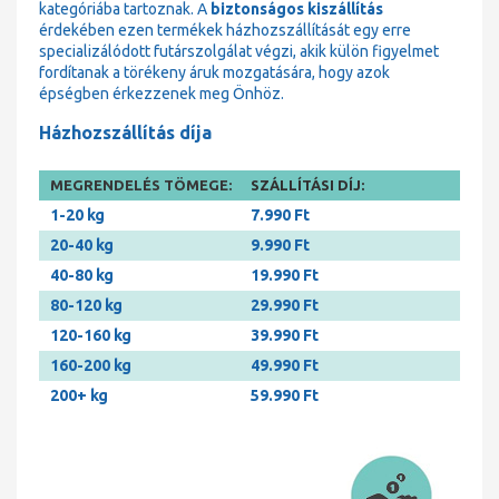
kategóriába tartoznak. A
biztonságos kiszállítás
érdekében ezen termékek házhozszállítását egy erre
specializálódott futárszolgálat végzi, akik külön figyelmet
fordítanak a törékeny áruk mozgatására, hogy azok
épségben érkezzenek meg Önhöz.
Házhozszállítás díja
MEGRENDELÉS TÖMEGE:
SZÁLLÍTÁSI DÍJ:
1-20 kg
7.990 Ft
20-40 kg
9.990 Ft
40-80 kg
19.990 Ft
80-120 kg
29.990 Ft
120-160 kg
39.990 Ft
160-200 kg
49.990 Ft
200+ kg
59.990 Ft