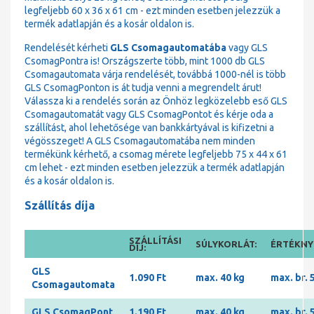
legfeljebb 60 x 36 x 61 cm - ezt minden esetben jelezzük a
termék adatlapján és a kosár oldalon is.
Rendelését kérheti
GLS Csomagautomatába
vagy GLS
CsomagPontra is! Országszerte több, mint 1000 db GLS
Csomagautomata várja rendelését, továbbá 1000-nél is több
GLS CsomagPonton is át tudja venni a megrendelt árut!
Válassza ki a rendelés során az Önhöz legközelebb eső GLS
Csomagautomatát vagy GLS CsomagPontot és kérje oda a
szállítást, ahol lehetősége van bankkártyával is kifizetni a
végösszeget! A GLS Csomagautomatába nem minden
termékünk kérhető, a csomag mérete legfeljebb 75 x 44 x 61
cm lehet - ezt minden esetben jelezzük a termék adatlapján
és a kosár oldalon is.
Szállítás díja
SZÁLLÍTÁSI
SÚLYKORLÁT:
ÉRTÉKNYI
DÍJ:
GLS
1.090 Ft
max. 40 kg
max. br. 
Csomagautomata
GLS CsomagPont
1.190 Ft
max. 40 kg
max. br. 