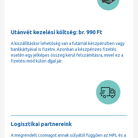
Utánvét kezelési költség: br. 990 Ft
A kiszállításkor lehetőség van a futárnál készpénzben vagy
bankkártyával is fizetni. Azonban a készpénzes fizetés
esetén egy jelképes összeg kerül felszámításra, mivel ez a
fizetési mód külön díjjal jár.
Logisztikai partnereink
A megrendelt csomagot annak súlyától függően az MPL és a