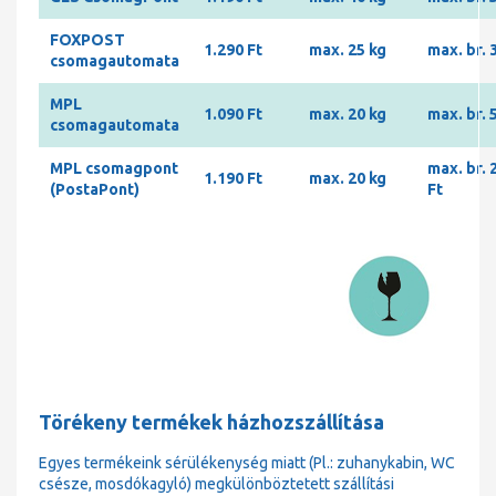
FOXPOST
1.290 Ft
max. 25 kg
max. br. 
csomagautomata
MPL
1.090 Ft
max. 20 kg
max. br. 
csomagautomata
MPL csomagpont
max. br. 
1.190 Ft
max. 20 kg
(PostaPont)
Ft
Törékeny termékek házhozszállítása
Egyes termékeink sérülékenység miatt (Pl.: zuhanykabin, WC
csésze, mosdókagyló) megkülönböztetett szállítási