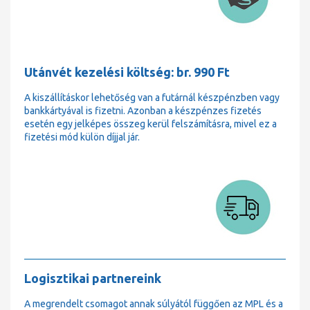
Utánvét kezelési költség: br. 990 Ft
A kiszállításkor lehetőség van a futárnál készpénzben vagy
bankkártyával is fizetni. Azonban a készpénzes fizetés
esetén egy jelképes összeg kerül felszámításra, mivel ez a
fizetési mód külön díjjal jár.
Logisztikai partnereink
A megrendelt csomagot annak súlyától függően az MPL és a