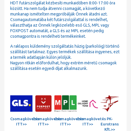
HDT futárszolgálat kézbesíti munkaidőben 8:00-17:00 óra
között. Ha nem tudja átvenni csomagját, a következő
munkanap ismételten megpróbálják Önnek átadni azt.
Csomagautomatába két futárszolgálattal is rendelhet,
választhatja az Önnek legközelebb eső GLS, MPL vagy
FOXPOST automatát, a GLS és az MPL esetén pedig
csomagpontra is rendelheti termékeinket.
A raklapos küldemény szolgáltatás házig (parkolóig) történő
szállítást tartalmaz. Egyes termékek szállítása ingyenes, ezt
a termék adatlapján külön jelöljük.
Nagyon ritkán előfordulhat, hogy extrém méretű csomagok
szállítása esetén egyedi díjat alkalmazunk.
Csomagkövetés
Csomagkövetés
Csomagkövetés
Csomagkövetés
PK-
ITT>>
ITT>>
ITT>>
ITT>>
Eurotrans
Kft.>>