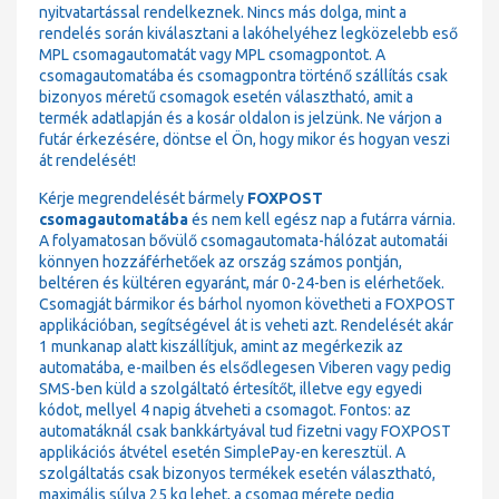
nyitvatartással rendelkeznek. Nincs más dolga, mint a
rendelés során kiválasztani a lakóhelyéhez legközelebb eső
MPL csomagautomatát vagy MPL csomagpontot. A
csomagautomatába és csomagpontra történő szállítás csak
bizonyos méretű csomagok esetén választható, amit a
termék adatlapján és a kosár oldalon is jelzünk. Ne várjon a
futár érkezésére, döntse el Ön, hogy mikor és hogyan veszi
át rendelését!
Kérje megrendelését bármely
FOXPOST
csomagautomatába
és nem kell egész nap a futárra várnia.
A folyamatosan bővülő csomagautomata-hálózat automatái
könnyen hozzáférhetőek az ország számos pontján,
beltéren és kültéren egyaránt, már 0-24-ben is elérhetőek.
Csomagját bármikor és bárhol nyomon követheti a FOXPOST
applikációban, segítségével át is veheti azt. Rendelését akár
1 munkanap alatt kiszállítjuk, amint az megérkezik az
automatába, e-mailben és elsődlegesen Viberen vagy pedig
SMS-ben küld a szolgáltató értesítőt, illetve egy egyedi
kódot, mellyel 4 napig átveheti a csomagot. Fontos: az
automatáknál csak bankkártyával tud fizetni vagy FOXPOST
applikációs átvétel esetén SimplePay-en keresztül. A
szolgáltatás csak bizonyos termékek esetén választható,
maximális súlya 25 kg lehet, a csomag mérete pedig