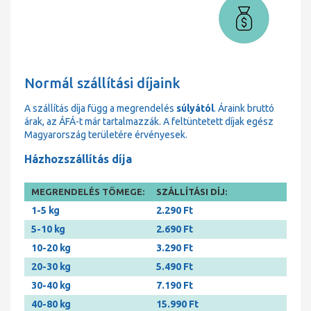
Normál szállítási díjaink
A szállítás díja függ a megrendelés
súlyától
. Áraink bruttó
árak, az ÁFÁ-t már tartalmazzák. A feltüntetett díjak egész
Magyarország területére érvényesek.
Házhozszállítás díja
MEGRENDELÉS TÖMEGE:
SZÁLLÍTÁSI DÍJ:
1-5 kg
2.290 Ft
5-10 kg
2.690 Ft
10-20 kg
3.290 Ft
20-30 kg
5.490 Ft
30-40 kg
7.190 Ft
40-80 kg
15.990 Ft