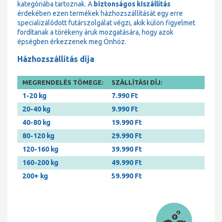
kategóriába tartoznak. A
biztonságos kiszállítás
érdekében ezen termékek házhozszállítását egy erre
specializálódott futárszolgálat végzi, akik külön figyelmet
fordítanak a törékeny áruk mozgatására, hogy azok
épségben érkezzenek meg Önhöz.
Házhozszállítás díja
MEGRENDELÉS TÖMEGE:
SZÁLLÍTÁSI DÍJ:
1-20 kg
7.990 Ft
20-40 kg
9.990 Ft
40-80 kg
19.990 Ft
80-120 kg
29.990 Ft
120-160 kg
39.990 Ft
160-200 kg
49.990 Ft
200+ kg
59.990 Ft