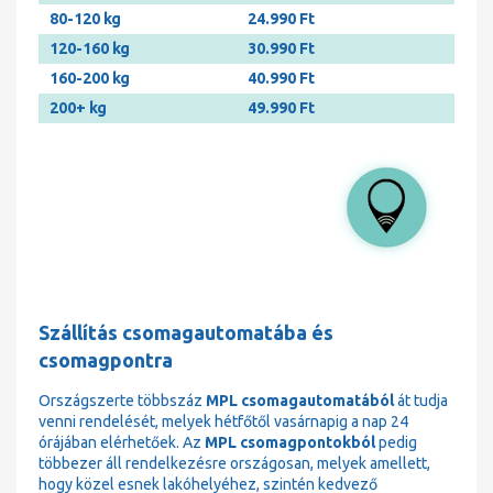
80-120 kg
24.990 Ft
120-160 kg
30.990 Ft
160-200 kg
40.990 Ft
200+ kg
49.990 Ft
Szállítás csomagautomatába és
csomagpontra
Országszerte többszáz
MPL csomagautomatából
át tudja
venni rendelését, melyek hétfőtől vasárnapig a nap 24
órájában elérhetőek. Az
MPL csomagpontokból
pedig
többezer áll rendelkezésre országosan, melyek amellett,
hogy közel esnek lakóhelyéhez, szintén kedvező