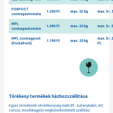
FOXPOST
1.290 Ft
max. 25 kg
max. br. 
csomagautomata
MPL
1.090 Ft
max. 20 kg
max. br. 
csomagautomata
MPL csomagpont
max. br. 
1.190 Ft
max. 20 kg
(PostaPont)
Ft
Törékeny termékek házhozszállítása
Egyes termékeink sérülékenység miatt (Pl.: zuhanykabin, WC
csésze, mosdókagyló) megkülönböztetett szállítási