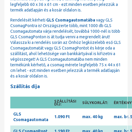
legfeljebb 60 x 36 x 61 cm - ezt minden esetben jelezzük a
termék adatlapján és a kosár oldalon is.
Rendelését kérheti
GLS Csomagautomatába
vagy GLS
CsomagPontra is! Országszerte több, mint 1000 db GLS
Csomagautomata várja rendelését, továbbá 1000-nél is több
GLS CsomagPonton is át tudja venni a megrendelt árut!
Válassza ki a rendelés során az Önhöz legközelebb eső GLS
Csomagautomatát vagy GLS CsomagPontot és kérje oda a
szállítást, ahol lehetősége van bankkártyával is kifizetni a
végösszeget! A GLS Csomagautomatába nem minden
termékünk kérhető, a csomag mérete legfeljebb 75 x 44 x 61
cm lehet - ezt minden esetben jelezzük a termék adatlapján
és a kosár oldalon is.
Szállítás díja
SZÁLLÍTÁSI
SÚLYKORLÁT:
ÉRTÉKNYI
DÍJ:
GLS
1.090 Ft
max. 40 kg
max. br. 
Csomagautomata
GLS CsomagPont
1.190 Ft
max. 40 kg
max. br. 