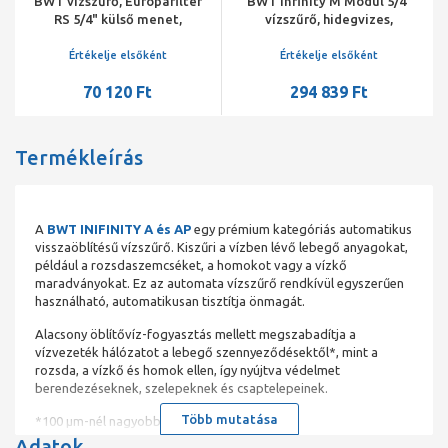
BWT vízszűrő, Europafilter
BWT Infinity M Modul 5/4"
RS 5/4" külső menet,
vízszűrő, hidegvizes,
visszaöblíthető, 4 m3/h
visszaöblíthető, 5 m3/h
Értékelje elsőként
Értékelje elsőként
70 120 Ft
294 839 Ft
Termékleírás
A
BWT INIFINITY A és AP
egy prémium kategóriás automatikus
visszaöblítésű vízszűrő. Kiszűri a vízben lévő lebegő anyagokat,
például a rozsdaszemcséket, a homokot vagy a vízkő
maradványokat. Ez az automata vízszűrő rendkívül egyszerűen
használható, automatikusan tisztítja önmagát.
Alacsony öblítővíz-fogyasztás mellett megszabadítja a
vízvezeték hálózatot a lebegő szennyeződésektől*, mint a
rozsda, a vízkő és homok ellen, így nyújtva védelmet
berendezéseknek, szelepeknek és csaptelepeinek.
Több mutatása
*100 µm-nél nagyobb darabokat
Adatok