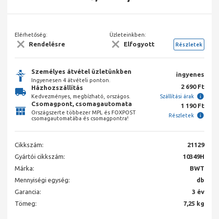
Elérhetőség:
Üzleteinkben:
Rendelésre
Elfogyott
Részletek
Személyes átvétel üzletünkben
ingyenes
Ingyenesen 4 átvételi ponton.
2 690 Ft
Házhozszállítás
Kedvezményes, megbízható, országos.
Szállítási árak
Csomagpont, csomagautomata
1 190 Ft
Országszerte többezer MPL és FOXPOST
Részletek
csomagautomatába és csomagpontra!
Cikkszám:
21129
Gyártói cikkszám:
10349H
Márka:
BWT
Mennyiségi egység:
db
Garancia:
3 év
Tömeg:
7,25 kg