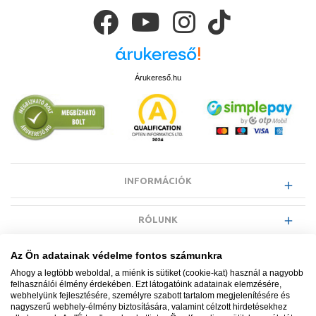
alkalmas
Automatikus (ütemezett) visszamosás
Kétfázisú, nagy teljesítményű visszamosás (egyedileg
beállított időközökkel)
100 µm-es szűrőszitával rendelkező vízszűrő betétet a
mechanikus behatásnak ellenálló, átlátszó szűrőpohárba
Árukereső.hu
helyezték el
Elektronikus vezérlőelemek, információs kijelző
Vízszintes és függőleges helyzetben egyaránt beépíthető
Szennyvízcsatlakozás
Nyomás csökkentővel - Combi - is rendelhető
¾” – 2” csatlakozó méretig, 100µm-es szűrő finomság
INFORMÁCIÓK
RÓLUNK
Az Ön adatainak védelme fontos számunkra
EGYÉB INFORMÁCIÓK
Ahogy a legtöbb weboldal, a miénk is sütiket (cookie-kat) használ a nagyobb
felhasználói élmény érdekében. Ezt látogatóink adatainak elemzésére,
webhelyünk fejlesztésére, személyre szabott tartalom megjelenítésére és
VÁSÁRLÓI INFORMÁCIÓK
nagyszerű webhely-élmény biztosítására, valamint célzott hirdetésekhez