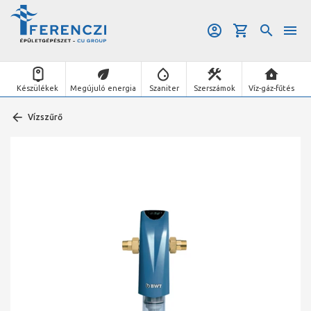
Készülékek
Megújuló energia
Szaniter
Szerszámok
Víz-gáz-fűtés
Vízszűrő