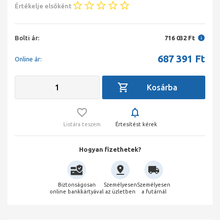
Értékelje elsőként
Bolti ár:
716 032 Ft
687 391
Ft
Online ár:
Listára teszem
Értesítést kérek
Hogyan fizethetek?
Biztonságosan
Személyesen
Személyesen
online bankkártyával
az üzletben
a futárnál