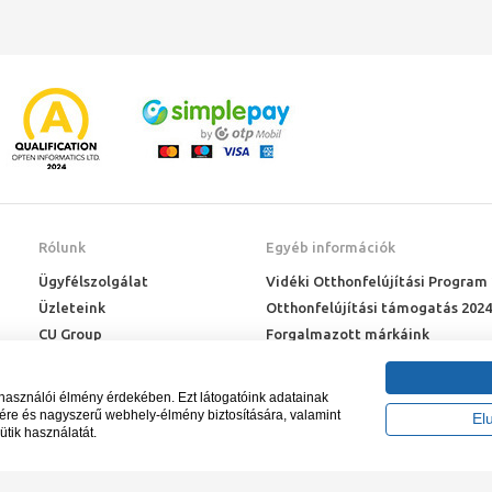
Rólunk
Egyéb információk
Ügyfélszolgálat
Vidéki Otthonfelújítási Program
Üzleteink
Otthonfelújítási támogatás 2024
CU Group
Forgalmazott márkáink
Rólunk
ÉMI engedélyek
Karrier
Letöltések
lhasználói élmény érdekében. Ezt látogatóink adatainak
Adatkezelési kérelem
sére és nagyszerű webhely-élmény biztosítására, valamint
El
ütik használatát.
Blog