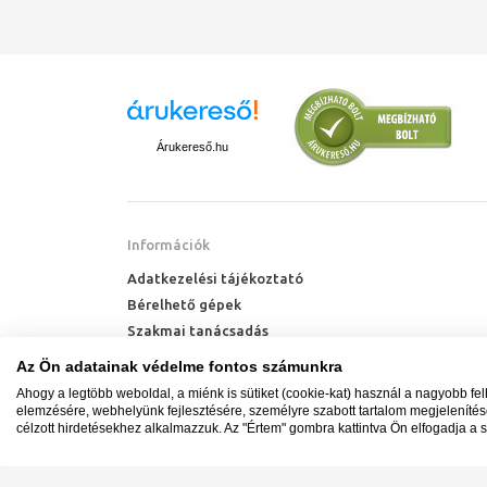
Árukereső.hu
Információk
Adatkezelési tájékoztató
Bérelhető gépek
Szakmai tanácsadás
Technik Cool Pro hőszivattyú tájékoztató
Az Ön adatainak védelme fontos számunkra
Milyen radiátort vegyek?
Ahogy a legtöbb weboldal, a miénk is sütiket (cookie-kat) használ a nagyobb fe
Hőszivattyú kalkulátor
elemzésére, webhelyünk fejlesztésére, személyre szabott tartalom megjeleníté
célzott hirdetésekhez alkalmazzuk. Az "Értem" gombra kattintva Ön elfogadja a s