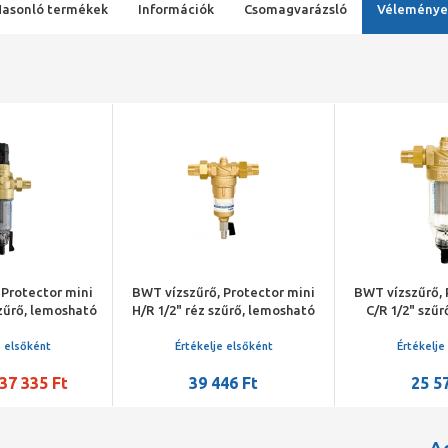
Hasonló termékek
Információk
Csomagvarázsló
Véleménye
 Protector mini
BWT vízszűrő, Protector mini
BWT vízszűrő, 
zűrő, lemosható
H/R 1/2" réz szűrő, lemosható
C/R 1/2" szű
étes,
betétes, melegvizes, 1,6 m3/h
betétes,
tővel, 2,8 m3/h
e elsőként
Értékelje elsőként
Értékelje
37 335 Ft
39 446 Ft
25 5