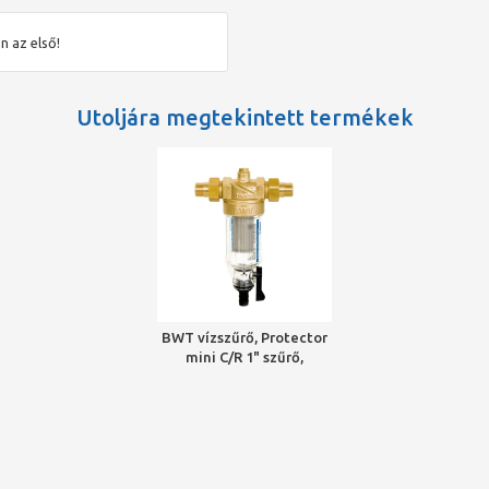
n az első!
Utoljára megtekintett termékek
BWT vízszűrő, Protector
mini C/R 1" szűrő,
lemosható betétes, 3,5
m3/h