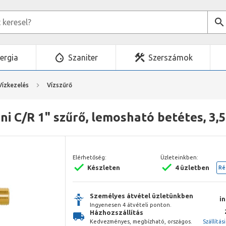
ergia
Szaniter
Szerszámok
Vízkezelés
Vízszűrő
ni C/R 1" szűrő, lemosható betétes, 3,
Elérhetőség:
Üzleteinkben:
Készleten
4 üzletben
Ré
Személyes átvétel üzletünkben
i
Ingyenesen 4 átvételi ponton.
Házhozszállítás
Kedvezményes, megbízható, országos.
Szállítás