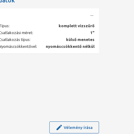
datok
Típus:
komplett vízszűrő
Csatlakozási méret:
1"
Csatlakozás típus:
külső menetes
Nyomáscsökkentővel:
nyomáscsökkentő nélkül
Vélemény írása