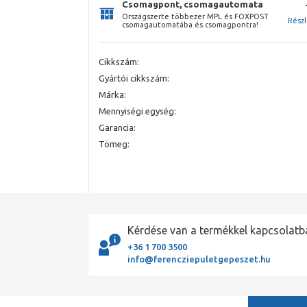
Csomagpont, csomagautomata
Országszerte többezer MPL és FOXPOST
Rész
csomagautomatába és csomagpontra!
Cikkszám:
Gyártói cikkszám:
Márka:
Mennyiségi egység:
Garancia:
Tömeg:
Kérdése van a termékkel kapcsolatb
+36 1 700 3500
info@ferencziepuletgepeszet.hu