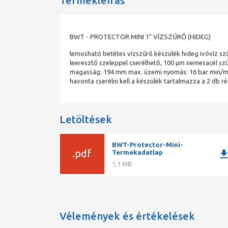
Termékleírás
BWT - PROTECTOR MINI 1" VÍZSZŰRŐ (HIDEG)
lemosható betétes vízszűrő készülék hideg ivóvíz sz
leeresztő szeleppel cserélhető, 100 µm nemesacél s
magasság: 194 mm max. üzemi nyomás: 16 bar min/max 
havonta cserélni kell a készülék tartalmazza a 2 db r
Letöltések
BWT-Protector-Mini-
.pdf
downlo
Termekadatlap
1,1 MB
Vélemények és értékelések