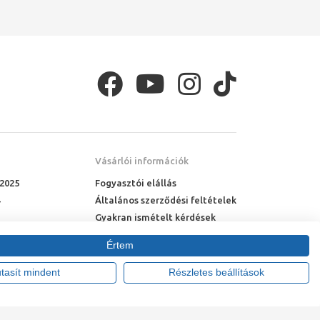
Vásárlói információk
 2025
Fogyasztói elállás
Általános szerződési feltételek
Gyakran ismételt kérdések
Online rendelés menete
Értem
Fizetési feltételek
Házhozszállítás
utasít mindent
Részletes beállítások