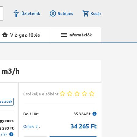
Üzleteink
Belépés
Kosár
Víz-gáz-fűtés
Információk
5 m3/h
Értékelje elsőként
szletek
Bolti ár:
35 324 Ft
ngyenes
34 265
Ft
Online ár:
2 290 Ft
i árak