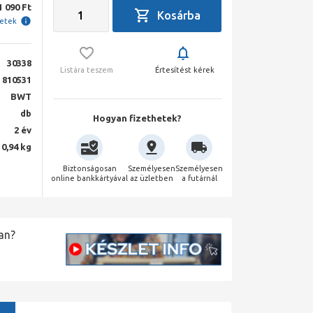
1 090 Ft
letek
30338
Listára teszem
Értesítést kérek
810531
BWT
db
Hogyan fizethetek?
2 év
0,94 kg
Biztonságosan
Személyesen
Személyesen
online bankkártyával
az üzletben
a futárnál
an?