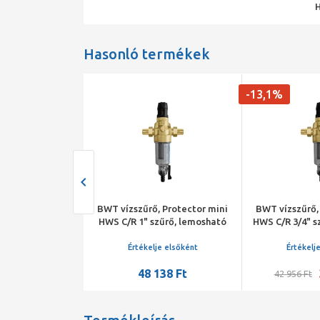
Hasonló termékek
-13,1%
 Protector mini
BWT vízszűrő, Protector mini
BWT vízszűrő,
szűrő, lemosható
HWS C/R 1" szűrő, lemosható
HWS C/R 3/4" s
gvizes, 2,8 m3/h
betétes,
bet
nyomáscsökkentővel, 3,5 m3/h
nyomáscsökken
je elsőként
Értékelje elsőként
Értékelj
446 Ft
48 138 Ft
42 956 Ft