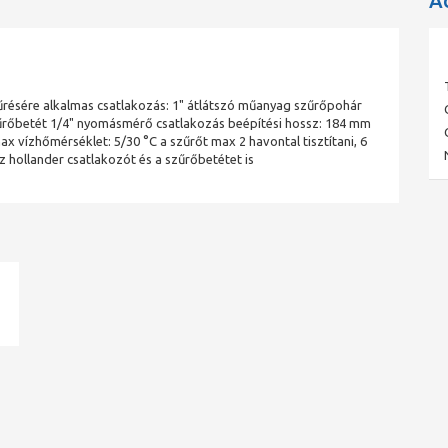
A
űrésére alkalmas csatlakozás: 1" átlátszó műanyag szűrőpohár
zűrőbetét 1/4" nyomásmérő csatlakozás beépítési hossz: 184 mm
vízhőmérséklet: 5/30 °C a szűrőt max 2 havontal tisztítani, 6
éz hollander csatlakozót és a szűrőbetétet is
ad