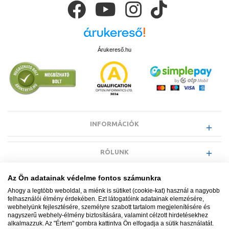
Árukereső.hu
INFORMÁCIÓK
RÓLUNK
Az Ön adatainak védelme fontos számunkra
EGYÉB INFORMÁCIÓK
Ahogy a legtöbb weboldal, a miénk is sütiket (cookie-kat) használ a nagyobb
felhasználói élmény érdekében. Ezt látogatóink adatainak elemzésére,
webhelyünk fejlesztésére, személyre szabott tartalom megjelenítésére és
VÁSÁRLÓI INFORMÁCIÓK
nagyszerű webhely-élmény biztosítására, valamint célzott hirdetésekhez
alkalmazzuk. Az "Értem" gombra kattintva Ön elfogadja a sütik használatát.