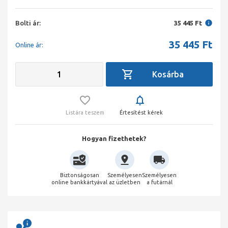
Bolti ár:
35 445 Ft
35 445
Ft
Online ár:
Listára teszem
Értesítést kérek
Hogyan fizethetek?
Biztonságosan
Személyesen
Személyesen
online bankkártyával
az üzletben
a futárnál