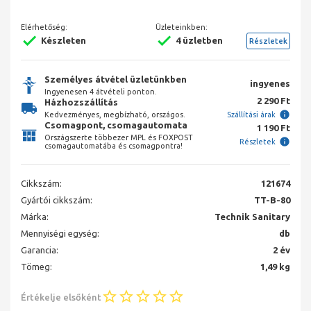
Elérhetőség:
Üzleteinkben:
Készleten
4 üzletben
Részletek
Személyes átvétel üzletünkben
ingyenes
Ingyenesen 4 átvételi ponton.
2 290 Ft
Házhozszállítás
Kedvezményes, megbízható, országos.
Szállítási árak
Csomagpont, csomagautomata
1 190 Ft
Országszerte többezer MPL és FOXPOST
Részletek
csomagautomatába és csomagpontra!
Cikkszám:
121674
Gyártói cikkszám:
TT-B-80
Márka:
Technik Sanitary
Mennyiségi egység:
db
Garancia:
2 év
Tömeg:
1,49 kg
Értékelje elsőként