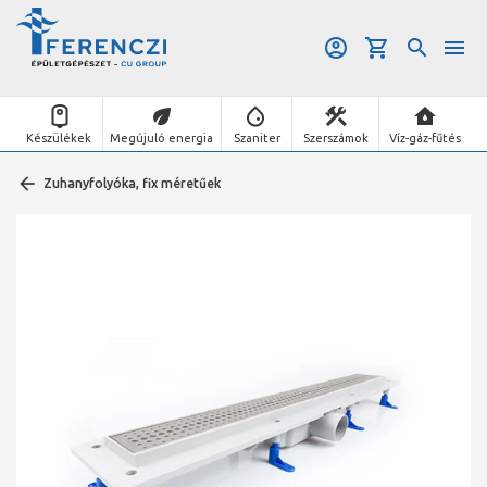
Készülékek
Megújuló energia
Szaniter
Szerszámok
Víz-gáz-fűtés
Zuhanyfolyóka, fix méretűek