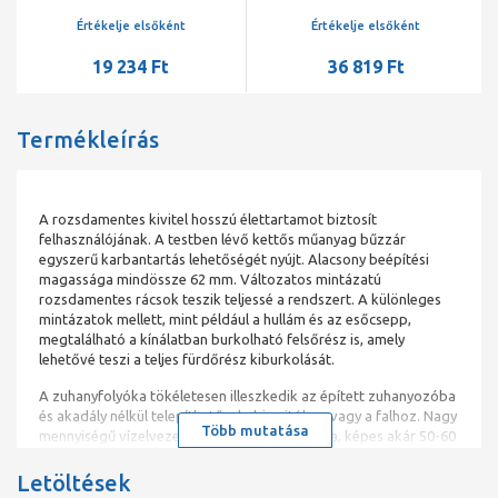
ráccsal, fényes
Medium ráccsal
Értékelje elsőként
Értékelje elsőként
19 234 Ft
36 819 Ft
Termékleírás
A rozsdamentes kivitel hosszú élettartamot biztosít
felhasználójának. A testben lévő kettős műanyag bűzzár
egyszerű karbantartás lehetőségét nyújt. Alacsony beépítési
magassága mindössze 62 mm. Változatos mintázatú
rozsdamentes rácsok teszik teljessé a rendszert. A különleges
mintázatok mellett, mint például a hullám és az esőcsepp,
megtalálható a kínálatban burkolható felsőrész is, amely
lehetővé teszi a teljes fürdőrész kiburkolását.
A zuhanyfolyóka tökéletesen illeszkedik az épített zuhanyozóba
és akadály nélkül telepíthető a kabin ajtóhoz vagy a falhoz. Nagy
Több mutatása
mennyiségű vízelvezetés tökéletes megoldója, képes akár 50-60
liter vizet elvezetni percenként. A zuhanyfolyóka segítségével
akadálymentesíthetjük a fürdőhelyiséget, ezzel megkönnyítve a
Letöltések
mozgáskorlátozottak, illetve a nehezen mozgó emberek