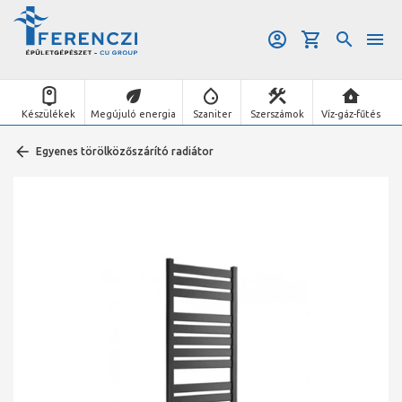
Készülékek
Megújuló energia
Szaniter
Szerszámok
Víz-gáz-fűtés
Egyenes törölközőszárító radiátor