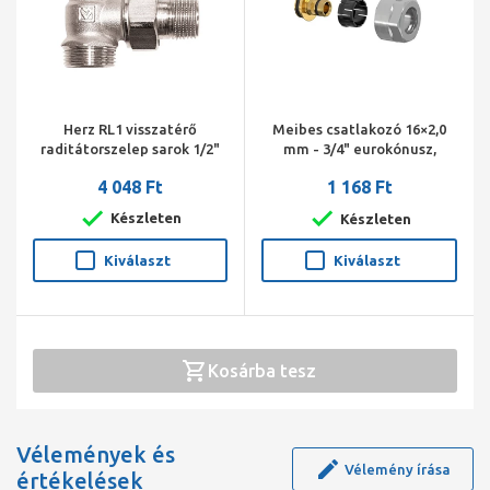
Herz RL1 visszatérő
Meibes csatlakozó 16×2,0
raditátorszelep sarok 1/2"
mm - 3/4" eurokónusz,
3/4" cs.
gumibetétes. Darab ár! ( 40
4 048 Ft
1 168 Ft
db/doboz! )
Készleten
Készleten
Kiválaszt
Kiválaszt
Kosárba tesz
Vélemények és
Vélemény írása
értékelések