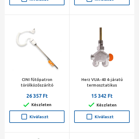
CINI fűtőpatron
Herz VUA-40 4-járatú
törölközőszárító
termosztatikus
radiátorhoz 300 W fehér
radiátorszelep sarok 1/2"
26 357 Ft
15 342 Ft
150/11 kétcs.jobbos, 4 cm,
M28*1,5
Készleten
Készleten
Kiválaszt
Kiválaszt