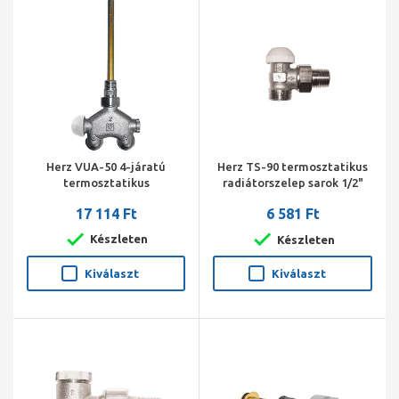
Herz VUA-50 4-járatú
Herz TS-90 termosztatikus
termosztatikus
radiátorszelep sarok 1/2"
radiátorszelep sarok 1/2"
3/4" cs.
17 114 Ft
6 581 Ft
290/11 kétcs.balos, 5 cm,
M30*1,5
Készleten
Készleten
Kiválaszt
Kiválaszt