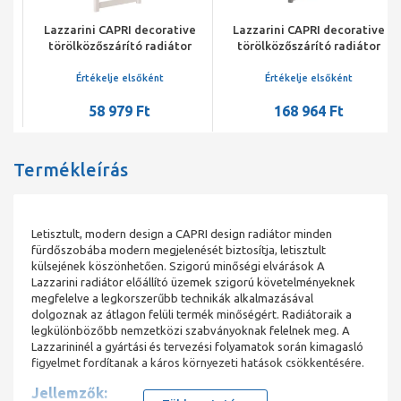
Lazzarini CAPRI decorative
Lazzarini CAPRI decorative
törölközőszárító radiátor
törölközőszárító radiátor
egyenes, fehér, 1150x500
egyenes, króm, 1703x500
mm
mm
Értékelje elsőként
Értékelje elsőként
58 979 Ft
168 964 Ft
Termékleírás
Letisztult, modern design a CAPRI design radiátor minden
fürdőszobába modern megjelenését biztosítja, letisztult
külsejének köszönhetően. Szigorú minőségi elvárások A
Lazzarini radiátor előállító üzemek szigorú követelményeknek
megfelelve a legkorszerűbb technikák alkalmazásával
dolgoznak az átlagon felüli termék minőségért. Radiátoraik a
legkülönbözőbb nemzetközi szabványoknak felelnek meg. A
Lazzarininél a gyártási és tervezési folyamatok során kimagasló
figyelmet fordítanak a káros környezeti hatások csökkentésére.
Jellemzők: