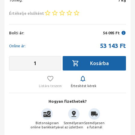
Tömeg:
7 kg
Értékelje elsőként
Bolti ár:
56 095 Ft
53 143
Ft
Online ár:
Listára teszem
Értesítést kérek
Hogyan fizethetek?
Biztonságosan
Személyesen
Személyesen
online bankkártyával
az üzletben
a futárnál