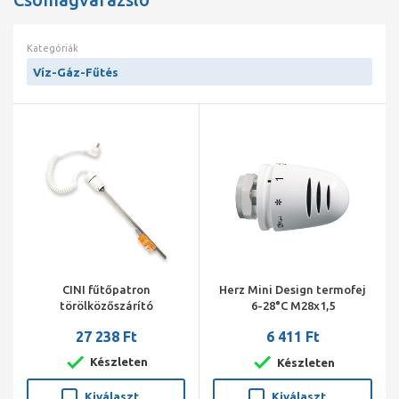
Kategóriák
Víz-Gáz-Fűtés
CINI fűtőpatron
Herz Mini Design termofej
törölközőszárító
6-28°C M28x1,5
radiátorhoz 600 W fehér
27 238 Ft
6 411 Ft
Készleten
Készleten
Kiválaszt
Kiválaszt