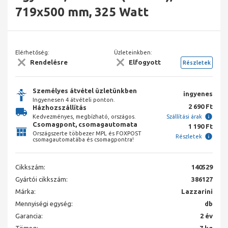
719x500 mm, 325 Watt
Elérhetőség:
Üzleteinkben:
Rendelésre
Elfogyott
Részletek
Személyes átvétel üzletünkben
ingyenes
Ingyenesen 4 átvételi ponton.
2 690 Ft
Házhozszállítás
Kedvezményes, megbízható, országos.
Szállítási árak
Csomagpont, csomagautomata
1 190 Ft
Országszerte többezer MPL és FOXPOST
Részletek
csomagautomatába és csomagpontra!
Cikkszám:
140529
Gyártói cikkszám:
386127
Márka:
Lazzarini
Mennyiségi egység:
db
Garancia:
2 év