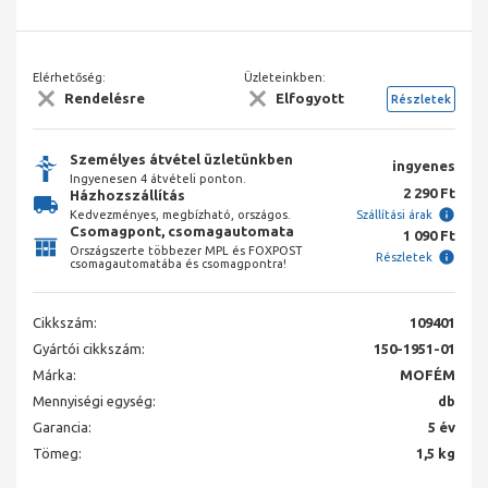
Elérhetőség:
Üzleteinkben:
Rendelésre
Elfogyott
Részletek
Személyes átvétel üzletünkben
ingyenes
Ingyenesen 4 átvételi ponton.
2 290 Ft
Házhozszállítás
Kedvezményes, megbízható, országos.
Szállítási árak
Csomagpont, csomagautomata
1 090 Ft
Országszerte többezer MPL és FOXPOST
Részletek
csomagautomatába és csomagpontra!
Cikkszám:
109401
Gyártói cikkszám:
150-1951-01
Márka:
MOFÉM
Mennyiségi egység:
db
Garancia:
5 év
Tömeg:
1,5 kg