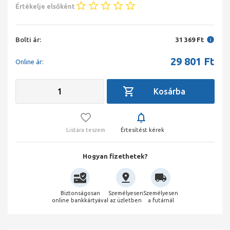
Értékelje elsőként
Bolti ár:
31 369 Ft
29 801
Ft
Online ár:
Listára teszem
Értesítést kérek
Hogyan fizethetek?
Biztonságosan
Személyesen
Személyesen
online bankkártyával
az üzletben
a futárnál