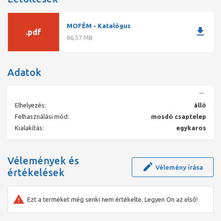
MOFÉM - Katalógus
download
.pdf
66,57 MB
Adatok
Elhelyezés:
álló
Felhasználási mód:
mosdó csaptelep
Kialakítás:
egykaros
Vélemények és
Vélemény írása
értékelések
Ezt a terméket még senki nem értékelte. Legyen Ön az első!