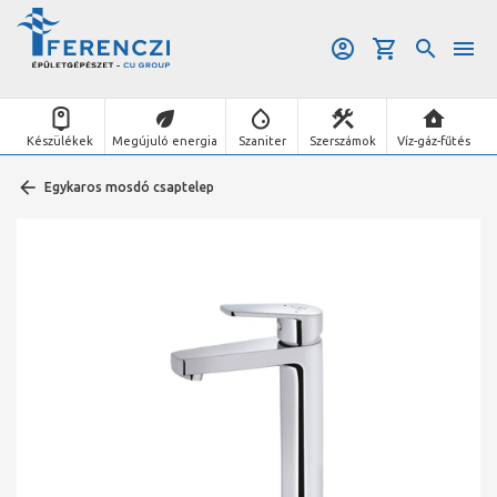
Készülékek
Megújuló energia
Szaniter
Szerszámok
Víz-gáz-fűtés
Egykaros mosdó csaptelep