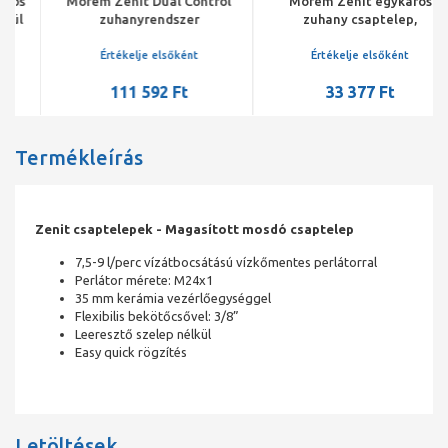
Mofém Zenit Dual Control
Mofém Zenit egykaros
zuhanyrendszer
zuhany csaptelep,
csapteleppel, állítható
zuhanyszettel
teleszkópos felszállócsővel
Értékelje elsőként
Értékelje elsőként
111 592 Ft
33 377 Ft
Termékleírás
Zenit csaptelepek - Magasított mosdó csaptelep
7,5-9 l/perc vízátbocsátású vízkőmentes perlátorral
Perlátor mérete: M24x1
35 mm kerámia vezérlőegységgel
Flexibilis bekötőcsővel: 3/8”
Leeresztő szelep nélkül
Easy quick rögzítés
Letöltések