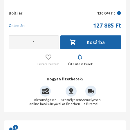
Bolti ár:
136 047 Ft
127 885
Ft
Online ár:
Listára teszem
Értesítést kérek
Hogyan fizethetek?
Biztonságosan
Személyesen
Személyesen
online bankkártyával
az üzletben
a futárnál