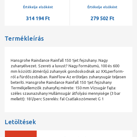
223 mm-es zuhanykarral,
EcoSmart, DN15 389 mm-es
króm
zuhanykarral, króm
Értékelje elsőként
Értékelje elsőként
314 194 Ft
279 502 Ft
Termékleírás
Hansgrohe Raindance Rainfall 150 1jet fejzuhany. Nagy
zuhanyélvezet. Szereti a luxust? Nagy formátumú, 100 és 600
mm közötti átmérőjű zuhanyok gondoskodnak az XXLperform-
ról a fürdőszobában. RainFlow Az erőteljes zuhanysugár teljesen
beteríti. Hansgrohe Raindance Rainfall 150 1jet fejzuhany
Termékjellemzők zuhanyfej mérete: 150 mm Vízsugár fajta:
széles szaunazuhany Hullámsugár átfolyási mennyisége (3 bar
mellett): 18 l/perc Szerelés: fal Csatlakozómenet G 1
Letöltések