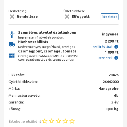
Elérhetőség:
Üzleteinkben:
Rendelésre
Elfogyott
Részletek
Személyes átvétel üzletünkben
ingyenes
Ingyenesen 4 átvételi ponton.
2 290 Ft
Házhozszállítás
Kedvezményes, megbízható, országos.
Szállítási árak
Csomagpont, csomagautomata
1 090 Ft
Országszerte többezer MPL és FOXPOST
Részletek
csomagautomatába és csomagpontra!
Cikkszám:
28426
Gyártói cikkszám:
26442000
Márka:
Hansgrohe
Mennyiségi egység:
db
Garancia:
5 év
Tömeg:
0,88 kg
Értékelje elsőként