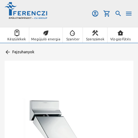
Készülékek
Megújuló energia
Szaniter
Szerszámok
Víz-gáz-fűtés
Fejzuhanyok