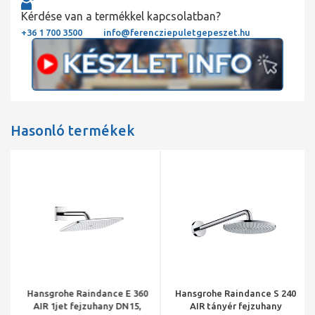
Kérdése van a termékkel kapcsolatban?
+36 1 700 3500
info@ferencziepuletgepeszet.hu
Hasonló termékek
Hansgrohe Raindance E 360
Hansgrohe Raindance S 240
AIR 1jet fejzuhany DN15,
AIR tányér fejzuhany