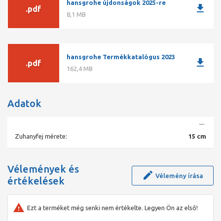
hansgrohe újdonságok 2025-re
download
.pdf
8,1 MB
hansgrohe Termékkatalógus 2023
download
.pdf
162,4 MB
Adatok
Zuhanyfej mérete:
15 cm
Vélemények és
Vélemény írása
értékelések
Ezt a terméket még senki nem értékelte. Legyen Ön az első!