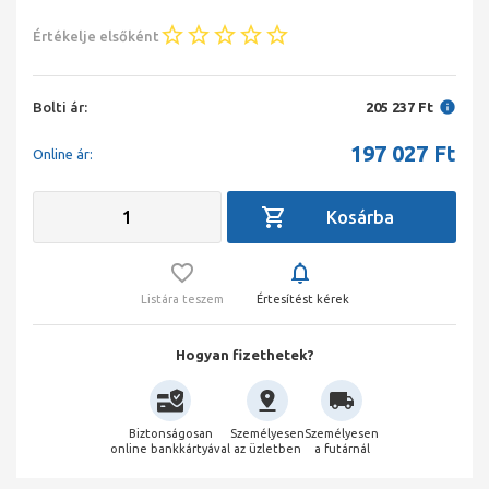
Értékelje elsőként
Bolti ár:
205 237 Ft
197 027
Ft
Online ár:
Listára teszem
Értesítést kérek
Hogyan fizethetek?
Biztonságosan
Személyesen
Személyesen
online bankkártyával
az üzletben
a futárnál