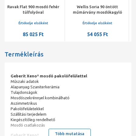
Wellis Soria 90 öntött
Geberit Smyle Square
műmárvány mosdókagyló
mosdó, 90x16.5x48cm,
csaplyuk középen,
túlfolyóval
Értékelje elsőként
Értékelje elsőként
54 055 Ft
113 082 Ft
Termékleírás
Geberit Xeno² mosdó pakolófelülettel
Műszaki adatok
Alapanyag Szaniterkerámia
Tulajdonságok
Mosdószekrénnyel kombinálható
Aszimmetrikus
Pakolófelületekkel
Szállítási terjedelem
Kiegészítőleg rendelhető
Mosdó csatlakozás
Több mutatása
Geberit Xeno²