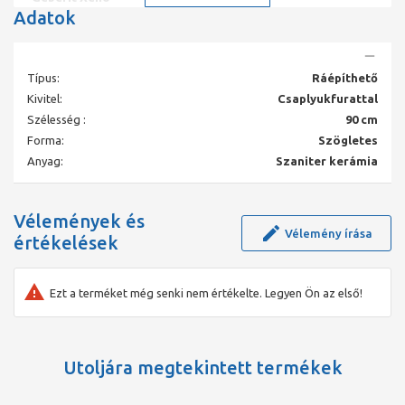
Adatok
Egységes dizájn, harmonikus kapcsolódás.
A Geberit Xeno² dizájnsorozat egyet jelent az építészeti dizájn-
minimalizmussal. Letisztult geometriai vonalak kívül – lágy,
természetes formák belül. Ez a kombináció meglepő
Típus:
Ráépíthető
eredményekhez vezet, amelyeket éppoly jó látni, mint használni.
A Geberit Xeno² intelligensen átgondolt, azonos dizájnnyelvű
Kivitel:
Csaplyukfurattal
elemek tökéletesen összehangolt választékát kínálja.
Szélesség :
90 cm
Forma:
Szögletes
Anyag:
Szaniter kerámia
Vélemények és
Vélemény írása
értékelések
Ezt a terméket még senki nem értékelte. Legyen Ön az első!
Utoljára megtekintett termékek