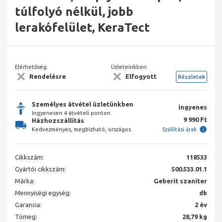
túlfolyó nélkül, jobb
lerakófelület, KeraTect
Elérhetőség:
Üzleteinkben:
Rendelésre
Elfogyott
Részletek
Személyes átvétel üzletünkben
ingyenes
Ingyenesen 4 átvételi ponton.
9 990 Ft
Házhozszállítás
Kedvezményes, megbízható, országos.
Szállítási árak
Cikkszám:
118533
Gyártói cikkszám:
500.533.01.1
Márka:
Geberit szaniter
Mennyiségi egység:
db
Garancia:
2 év
Tömeg:
28,79 kg