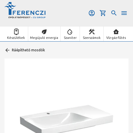
Készülékek
Megújuló energia
Szaniter
Szerszámok
Víz-gáz-fűtés
Ráépíthető mosdók