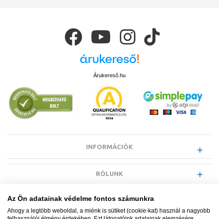
Árukereső.hu
INFORMÁCIÓK
RÓLUNK
Az Ön adatainak védelme fontos számunkra
EGYÉB INFORMÁCIÓK
Ahogy a legtöbb weboldal, a miénk is sütiket (cookie-kat) használ a nagyobb
felhasználói élmény érdekében. Ezt látogatóink adatainak elemzésére,