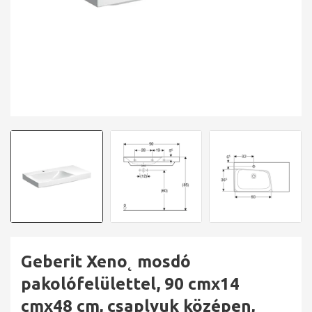
Geberit Xeno˛ mosdó
pakolófelülettel, 90 cmx14
cmx48 cm, csaplyuk középen,