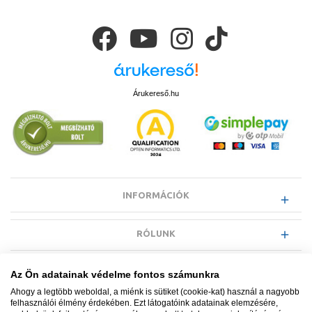
Árukereső.hu
INFORMÁCIÓK
RÓLUNK
EGYÉB INFORMÁCIÓK
Az Ön adatainak védelme fontos számunkra
Ahogy a legtöbb weboldal, a miénk is sütiket (cookie-kat) használ a nagyobb
felhasználói élmény érdekében. Ezt látogatóink adatainak elemzésére,
VÁSÁRLÓI INFORMÁCIÓK