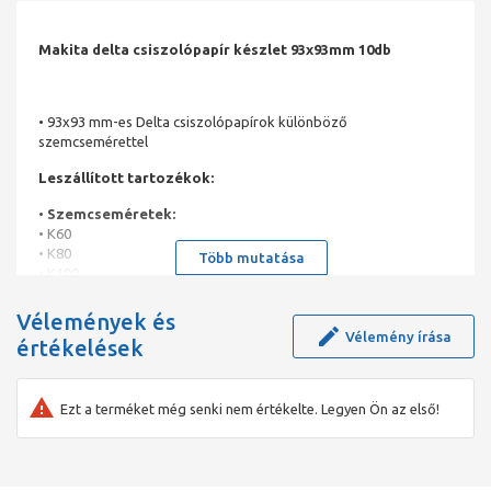
Makita delta csiszolópapír készlet 93x93mm 10db
• 93x93 mm-es Delta csiszolópapírok különböző
szemcsemérettel
Leszállított tartozékok:
•
Szemcseméretek:
• K60
• K80
Több mutatása
• K100
• K120
• K180
Vélemények és
• K240
Vélemény írása
értékelések
Anyag Alumínium-oxid
Kiszerelés 1 db/csomag
Méret 93
Ezt a terméket még senki nem értékelte. Legyen Ön az első!