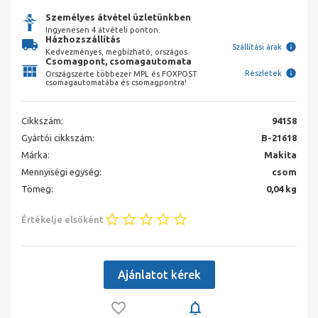
Személyes átvétel üzletünkben
Ingyenesen 4 átvételi ponton.
Házhozszállítás
Szállítási árak
Kedvezményes, megbízható, országos.
Csomagpont, csomagautomata
Részletek
Országszerte többezer MPL és FOXPOST
csomagautomatába és csomagpontra!
Cikkszám:
94158
Gyártói cikkszám:
B-21618
Márka:
Makita
Mennyiségi egység:
csom
Tömeg:
0,04 kg
Értékelje elsőként
Ajánlatot kérek