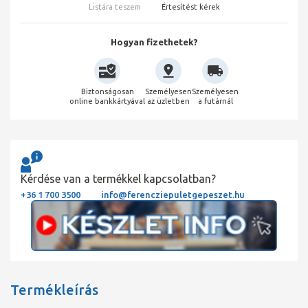
Listára teszem
Értesítést kérek
Hogyan fizethetek?
Biztonságosan
Személyesen
Személyesen
online bankkártyával
az üzletben
a futárnál
Kérdése van a termékkel kapcsolatban?
+36 1 700 3500
info@ferencziepuletgepeszet.hu
Termékleírás