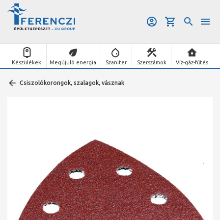
Készülékek
Megújuló energia
Szaniter
Szerszámok
Víz-gáz-fűtés
Csiszolókorongok, szalagok, vásznak