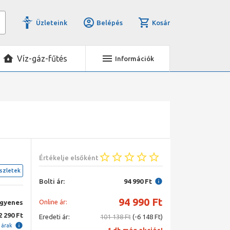
Üzleteink
Belépés
Kosár
Víz-gáz-fűtés
Információk
Értékelje elsőként
szletek
Bolti ár:
94 990 Ft
94 990
Ft
Online ár:
ngyenes
2 290 Ft
Eredeti ár:
101 138 Ft
(-6 148 Ft)
i árak