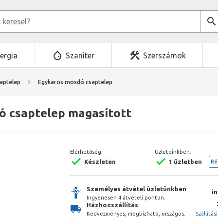
ergia
Szaniter
Szerszámok
aptelep
Egykaros mosdó csaptelep
ó csaptelep magasított
Elérhetőség:
Üzleteinkben:
Készleten
1 üzletben
Ré
Személyes átvétel üzletünkben
i
Ingyenesen 4 átvételi ponton.
Házhozszállítás
Kedvezményes, megbízható, országos.
Szállítás