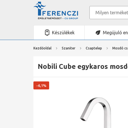
Készülékek
Megújuló en
Kezdőoldal
Szaniter
Csaptelep
Mosdó cs
Nobili Cube egykaros mosd
-6,1%