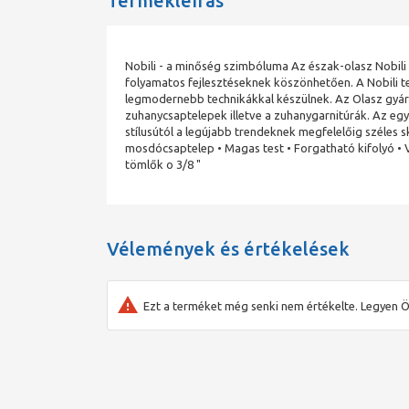
Termékleírás
Nobili - a minőség szimbóluma Az észak-olasz Nobil
folyamatos fejlesztéseknek köszönhetően. A Nobili t
legmodernebb technikákkal készülnek. Az Olasz gyá
zuhanycsaptelepek illetve a zuhanygarnitúrák. Az eg
stílusútól a legújabb trendeknek megfelelőig széles 
mosdócsaptelep • Magas test • Forgatható kifolyó • V
tömlők o 3/8 "
Vélemények és értékelések
Ezt a terméket még senki nem értékelte. Legyen Ö