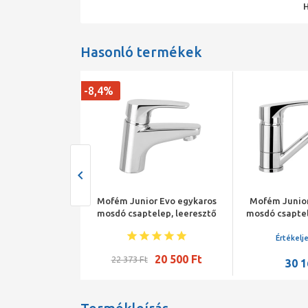
Hasonló termékek
-8,4%
sdócsaptelep 2
Mofém Junior Evo egykaros
Mofém Junior
s aut.
mosdó csaptelep, leeresztő
mosdó csaptel
szelep nélkül
kifolyócsőv
szelep
je elsőként
Értékelj
20 500 Ft
22 373 Ft
50 350 Ft
30 1