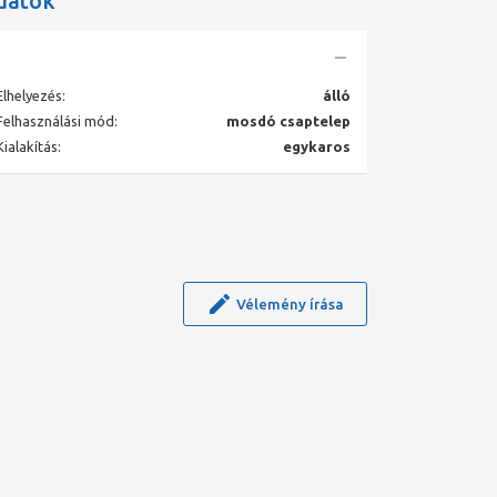
datok
Elhelyezés:
álló
Felhasználási mód:
mosdó csaptelep
Kialakítás:
egykaros
Vélemény írása