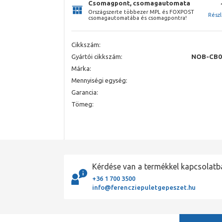
Csomagpont, csomagautomata
Országszerte többezer MPL és FOXPOST
Rész
csomagautomatába és csomagpontra!
Cikkszám:
Gyártói cikkszám:
NOB-CB0
Márka:
Mennyiségi egység:
Garancia:
Tömeg:
Kérdése van a termékkel kapcsolatb
+36 1 700 3500
info@ferencziepuletgepeszet.hu