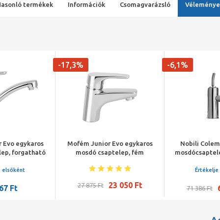
Hasonló termékek
Információk
Csomagvarázsló
Véleménye
-17,3%
-6,1%
 Evo egykaros
Mofém Junior Evo egykaros
Nobili Cole
ep, forgatható
mosdó csaptelep, fém
mosdócsaptele
el, leeresztő
leeresztő szeleppel
védel
 nélkül
e elsőként
Értékelje
23 050 Ft
27 875 Ft
67 Ft
71 386 Ft