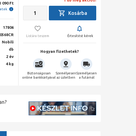
1 db még akciós!
1 090 Ft
letek
17806
0568CR
Listára teszem
Értesítést kérek
Nobili
db
Hogyan fizethetek?
2 év
4 kg
Biztonságosan
Személyesen
Személyesen
online bankkártyával
az üzletben
a futárnál
an?