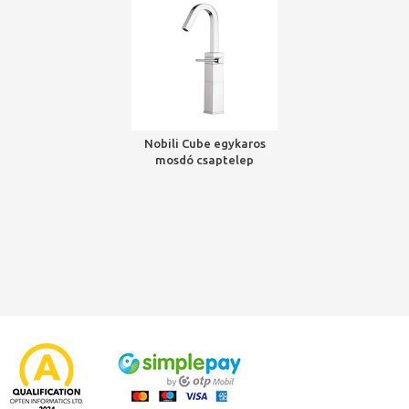
Nobili Cube egykaros
mosdó csaptelep
magasított