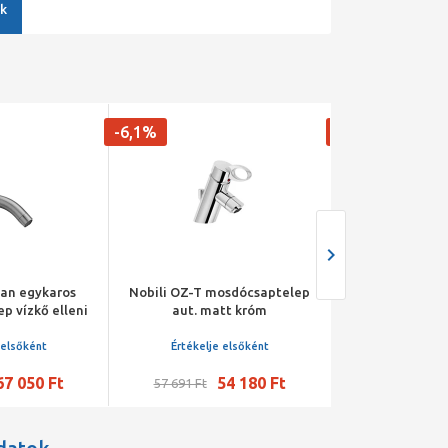
k
-6,1%
-6,1%
man egykaros
Nobili OZ-T mosdócsaptelep
Nobili OZ mos
p vízkő elleni
aut. matt króm
karos 
emmel
 elsőként
Értékelje elsőként
Értékelje 
67 050 Ft
54 180 Ft
5
57 691 Ft
53 612 Ft