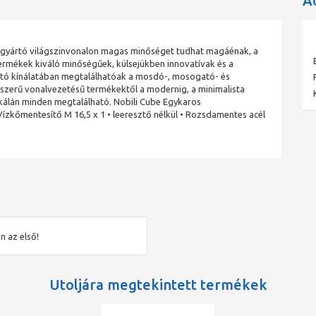
A
i gyártó világszinvonalon magas minőséget tudhat magáénak, a
ermékek kiváló minőségűek, külsejükben innovatívak és a
rtó kínálatában megtalálhatóak a mosdó-, mosogató- és
yszerű vonalvezetésű termékektől a modernig, a minimalista
skálán minden megtalálható. Nobili Cube Egykaros
ízkőmentesítő M 16,5 x 1 • leeresztő nélkül • Rozsdamentes acél
n az első!
Utoljára megtekintett termékek