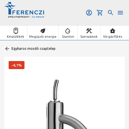
Készülékek
Megújuló energia
Szaniter
Szerszámok
Víz-gáz-fűtés
Egykaros mosdó csaptelep
-6,1%