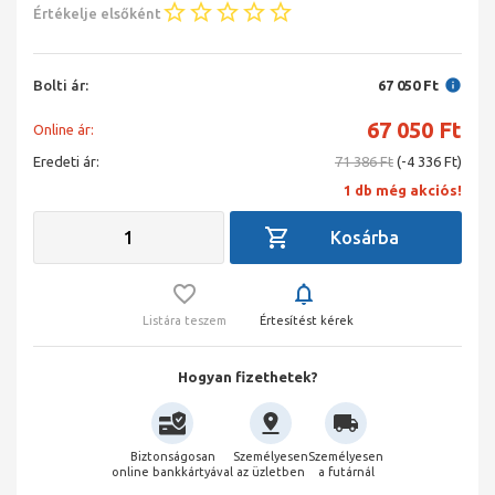
Értékelje elsőként
Bolti ár:
67 050 Ft
67 050
Ft
Online ár:
Eredeti ár:
71 386 Ft
(-4 336 Ft)
1 db még akciós!
Listára teszem
Értesítést kérek
Hogyan fizethetek?
Biztonságosan
Személyesen
Személyesen
online bankkártyával
az üzletben
a futárnál