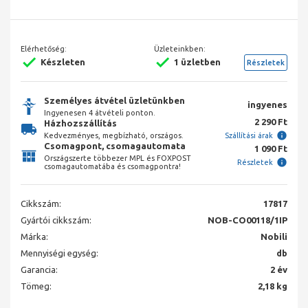
Elérhetőség:
Üzleteinkben:
Készleten
1 üzletben
Részletek
Személyes átvétel üzletünkben
ingyenes
Ingyenesen 4 átvételi ponton.
2 290 Ft
Házhozszállítás
Kedvezményes, megbízható, országos.
Szállítási árak
Csomagpont, csomagautomata
1 090 Ft
Országszerte többezer MPL és FOXPOST
Részletek
csomagautomatába és csomagpontra!
Cikkszám:
17817
Gyártói cikkszám:
NOB-CO00118/1IP
Márka:
Nobili
Mennyiségi egység:
db
Garancia:
2 év
Tömeg:
2,18 kg