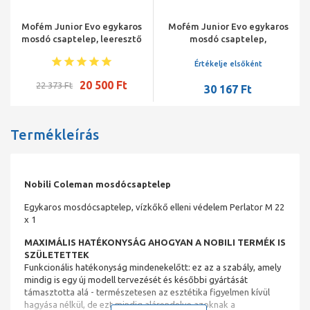
Mofém Junior Evo egykaros
Mofém Junior Evo egykaros
mosdó csaptelep, leeresztő
mosdó csaptelep,
szelep nélkül
forgatható kifolyócsővel,
leeresztő szelep nélkül
Értékelje elsőként
20 500 Ft
22 373 Ft
30 167 Ft
Termékleírás
Nobili Coleman mosdócsaptelep
Egykaros mosdócsaptelep, vízkőkő elleni védelem Perlator M 22
x 1
MAXIMÁLIS HATÉKONYSÁG AHOGYAN A NOBILI TERMÉK IS
SZÜLETETTEK
Funkcionális hatékonyság mindenekelőtt: ez az a szabály, amely
mindig is egy új modell tervezését és későbbi gyártását
támasztotta alá - természetesen az esztétika figyelmen kívül
hagyása nélkül, de ezt mindig alárendelve azoknak a