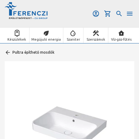
Készülékek
Megújuló energia
Szaniter
Szerszámok
Víz-gáz-fűtés
Pultra építhető mosdók