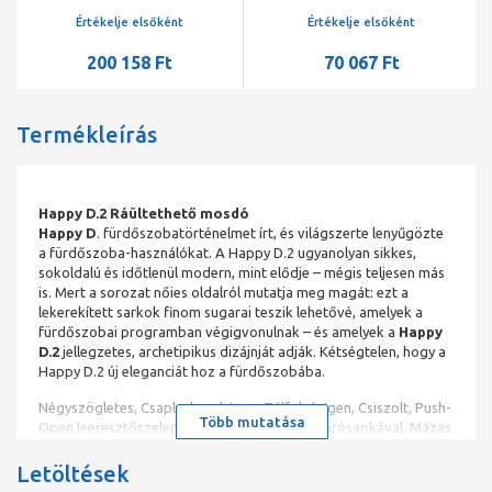
600x400x70/165mm,
csaplyuk-peremmel, 60 cm
csaplyuk/túlfolyó nélk,
x 15.8 cm x 45 cm, túlfolyó
Értékelje elsőként
Értékelje elsőként
kerámia fedeles lefolyó
látható
200 158 Ft
70 067 Ft
szelep, fehér
Termékleírás
Happy D.2 Ráültethető mosdó
Happy D
. fürdőszobatörténelmet írt, és világszerte lenyűgözte
a fürdőszoba-használókat. A Happy D.2 ugyanolyan sikkes,
sokoldalú és időtlenül modern, mint elődje – mégis teljesen más
is. Mert a sorozat nőies oldalról mutatja meg magát: ezt a
lekerekített sarkok finom sugarai teszik lehetővé, amelyek a
fürdőszobai programban végigvonulnak – és amelyek a
Happy
D.2
jellegzetes, archetipikus dizájnját adják. Kétségtelen, hogy a
Happy D.2 új eleganciát hoz a fürdőszobába.
Négyszögletes, Csaplyukpad: Igen, Túlfolyó: Igen, Csiszolt, Push-
Több mutatása
Open leeresztőszeleppel, Kerámia szeleptakarósapkával, Mázas
hátfal: Nem, 600 mm
Letöltések