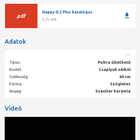
Happy D.2 Plus katalógus
download
.pdf
5,75 MB
Adatok
Típus:
Pultra ültethető
Kivitel:
Csaplyuk nélkül
Szélesség :
60 cm
Forma:
Szögletes
Anyag:
Szaniter kerámia
Videó