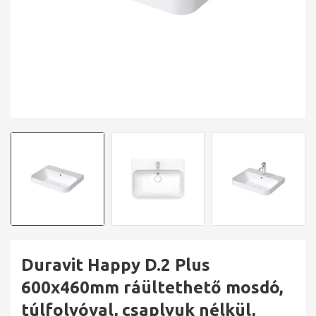
Duravit Happy D.2 Plus
600x460mm ráültethető mosdó,
túlfolyóval, csaplyuk nélkül,