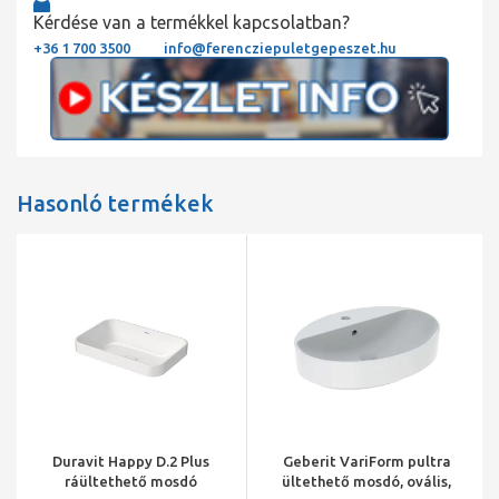
Kérdése van a termékkel kapcsolatban?
+36 1 700 3500
info@ferencziepuletgepeszet.hu
Hasonló termékek
Duravit Happy D.2 Plus
Geberit VariForm pultra
ráültethető mosdó
ültethető mosdó, ovális,