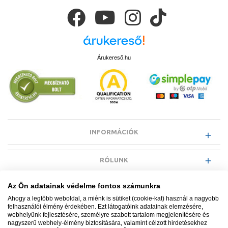
Árukereső.hu
INFORMÁCIÓK
RÓLUNK
Az Ön adatainak védelme fontos számunkra
EGYÉB INFORMÁCIÓK
Ahogy a legtöbb weboldal, a miénk is sütiket (cookie-kat) használ a nagyobb
felhasználói élmény érdekében. Ezt látogatóink adatainak elemzésére,
webhelyünk fejlesztésére, személyre szabott tartalom megjelenítésére és
VÁSÁRLÓI INFORMÁCIÓK
nagyszerű webhely-élmény biztosítására, valamint célzott hirdetésekhez