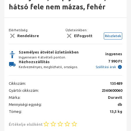
hátsó fele nem mázas, fehér
Elérhetőség:
Üzleteinkben:
Rendelésre
Elfogyott
Részletek
Személyes átvétel üzletünkben
ingyenes
Ingyenesen 4 átvételi ponton.
7 990 Ft
Házhozszállítás
Kedvezményes, megbízható, országos.
Szállítási árak
Cikkszám:
135489
Gyártói cikkszám:
2360600060
Márka:
Duravit
Mennyiségi egység:
db
Tömeg:
13,5 kg
Értékelje elsőként