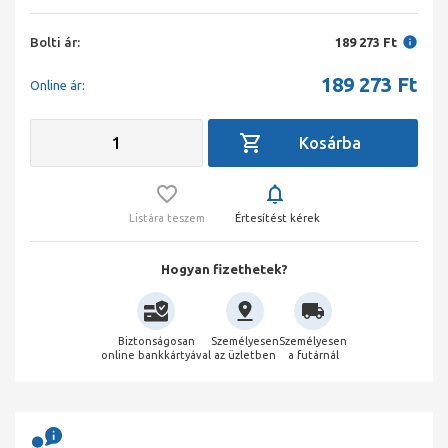
Bolti ár:
189 273 Ft
189 273
Ft
Online ár:
Listára teszem
Értesítést kérek
Hogyan fizethetek?
Biztonságosan
Személyesen
Személyesen
online bankkártyával
az üzletben
a futárnál