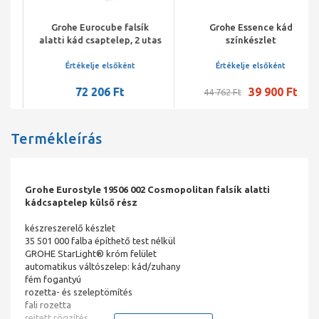
Grohe Eurocube falsík
Grohe Essence kád
alatti kád csaptelep, 2 utas
színkészlet
váltós
Értékelje elsőként
Értékelje elsőként
72 206 Ft
39 900 Ft
44 762 Ft
Termékleírás
Grohe Eurostyle 19506 002 Cosmopolitan falsík alatti
kádcsaptelep külső rész
készreszerelő készlet
35 501 000 falba építhető test nélkül
GROHE StarLight® króm felület
automatikus váltószelep: kád/zuhany
fém fogantyú
rozetta- és szeleptömítés
fali rozetta
rejtett rögzítés