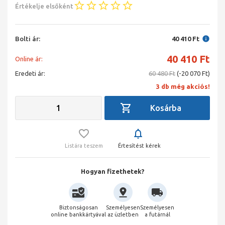
Értékelje elsőként
Bolti ár:
40 410 Ft
40 410
Ft
Online ár:
Eredeti ár:
60 480 Ft
(-20 070 Ft)
3 db még akciós!
Listára teszem
Értesítést kérek
Hogyan fizethetek?
Biztonságosan
Személyesen
Személyesen
online bankkártyával
az üzletben
a futárnál