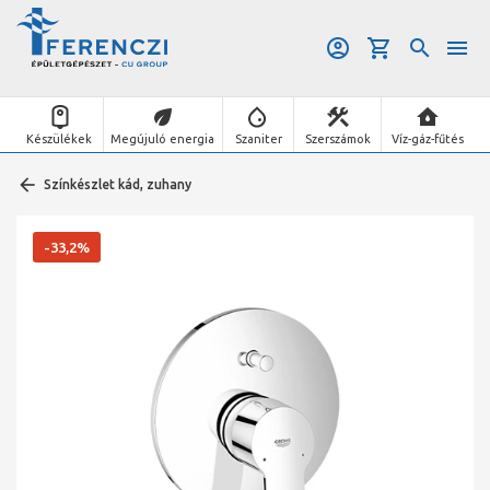
Készülékek
Megújuló energia
Szaniter
Szerszámok
Víz-gáz-fűtés
Színkészlet kád, zuhany
-33,2%