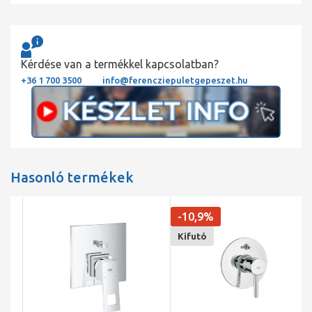
Kérdése van a termékkel kapcsolatban?
+36 1 700 3500
info@ferencziepuletgepeszet.hu
Hasonló termékek
-10,9%
Kifutó