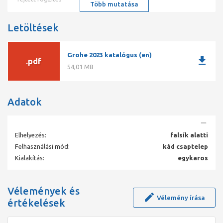
Több mutatása
Letöltések
Grohe 2023 katalógus (en)
download
.pdf
54,01 MB
Adatok
Elhelyezés:
falsík alatti
Felhasználási mód:
kád csaptelep
Kialakítás:
egykaros
Vélemények és
Vélemény írása
értékelések