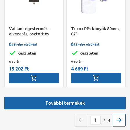
Vaillant égéstermék-
Tricox PPs könyök 80mm,
elvezetés, osztott és
87°
aknás, 80 mm-PP,
kürtőfedél
Értékelje elsőként
Értékelje elsőként
Készleten
Készleten
web ár
web ár
15 202 Ft
4 669 Ft
További termékek
/
4