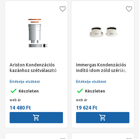
Ariston Kondenzációs
Immergas Kondenzációs
kazánhoz szétválasztó
indító idom zöld szériás,
indító idom, 80/80
80/80
Értékelje elsőként
Értékelje elsőként
Készleten
Készleten
web ár
web ár
14 480 Ft
19 624 Ft