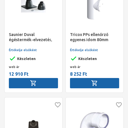
Saunier Duval
Tricox PPs ellenőrző
égéstermék-elvezetés,
egyenes idom 80mm
szétválasztott rendszerű,
80/80 mm, kürtőfedél,
Értékelje elsőként
Értékelje elsőként
fekete
Készleten
Készleten
web ár
web ár
12 910 Ft
8 252 Ft