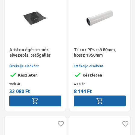
Ariston égéstermék-
Tricox PPs cső 80mm,
elvezetés, tetőgallér
hossz 1950mm
ferde tetőre, fekete
Értékelje elsőként
Értékelje elsőként
Készleten
Készleten
web ár
web ár
32 080 Ft
8 144 Ft