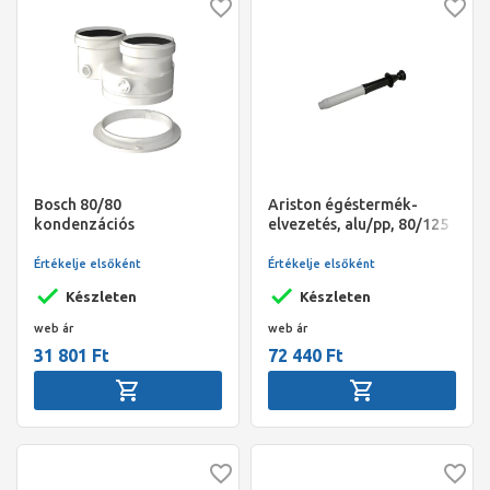
Bosch 80/80
Ariston égéstermék-
kondenzációs
elvezetés, alu/pp, 80/125
szétválasztó indító idom
mm, tetőátvezető idom,
fekete
Értékelje elsőként
Értékelje elsőként
Készleten
Készleten
web ár
web ár
31 801 Ft
72 440 Ft