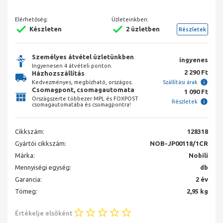
Elérhetőség:
Üzleteinkben:
Készleten
2 üzletben
Részletek
Személyes átvétel üzletünkben
ingyenes
Ingyenesen 4 átvételi ponton.
2 290 Ft
Házhozszállítás
Kedvezményes, megbízható, országos.
Szállítási árak
Csomagpont, csomagautomata
1 090 Ft
Országszerte többezer MPL és FOXPOST
Részletek
csomagautomatába és csomagpontra!
Cikkszám:
128318
Gyártói cikkszám:
NOB-JP00118/1CR
Márka:
Nobili
Mennyiségi egység:
db
Garancia:
2 év
Tömeg:
2,95 kg
Értékelje elsőként