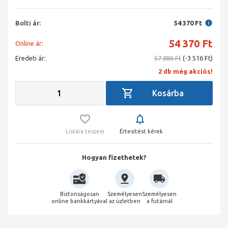
Bolti ár:
54 370 Ft
54 370
Ft
Online ár:
Eredeti ár:
57 886 Ft
(-3 516 Ft)
2 db még akciós!
Listára teszem
Értesítést kérek
Hogyan fizethetek?
Biztonságosan
Személyesen
Személyesen
online bankkártyával
az üzletben
a futárnál