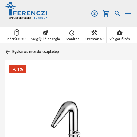
Készülékek
Megújuló energia
Szaniter
Szerszámok
Víz-gáz-fűtés
Egykaros mosdó csaptelep
-6,1%