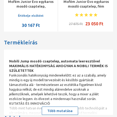
Mofém Junior Evo egykaros
Mofém Junior Evo egykaros
mosdó csaptelep,
mosdó csaptelep, fém
forgatható kifolyócsővel,
leeresztő szeleppel
leeresztő szelep nélkül
Értékelje elsőként
23 050 Ft
27 875 Ft
30 167 Ft
Termékleírás
Nobili Jump mosdó csaptelep, automata leeresztővel
MAXIMÁLIS HATÉKONYSÁG AHOGYAN A NOBILI TERMÉK IS
SZÜLETETTEK
Funkcionális hatékonyság mindenekelőtt: ez az a szabály, amely
mindig is egy új modell tervezését és későbbi gyártását
támasztotta alá - természetesen az esztétika figyelmen kívül
hagyása nélkül, de ezt mindig alárendelve azoknak a
jellemzőknek, amelyek lehetővé teszik, hogy a mixer a jólét
eszköze legyen. és élvezet a mindennapi használat során.
KUTATÁS ÉS INNOVÁCIÓ
Több mint hatvan éve tervezzük a lehető legjobb technológiát a
Több mutatása
víz számára, meggyőződésünk, hogy avantgárd termelési